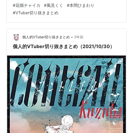
対に買うな。 販売がトライアルショップMっていうとこ
#
花畑チャイカ
#
風見くく
#
本間ひまわり
から遊戯王の新品箱買ったら、箱じゃなくビニールに包
#
VTuber切り抜きまとめ
まれてレア抜きされた30パックが届いたおじさんとの約
束だ！ Amazonで買う時は基本的にAmazon発送で買
う。ただ、梱包がやばい時がある。18万のグラボ…
•
個人的VTuber切り抜きまとめ
5年前
個人的VTuber切り抜きまとめ（2021/10/30）