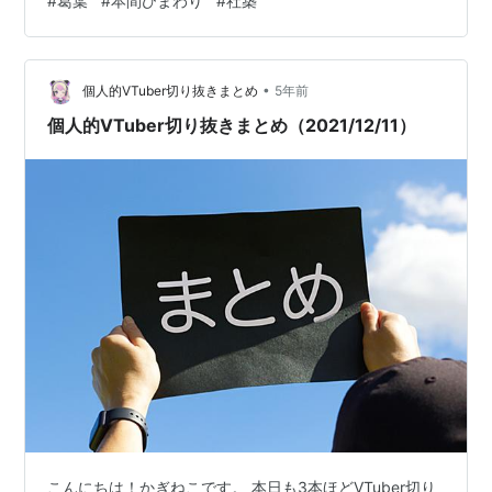
#
葛葉
#
本間ひまわり
#
社築
ン配信の手描き切り抜きになります！ こんな可愛い悪魔
と大福がお家来たらおやつとお金とお酒貢いでまう…そ
してチャイチャイ相変わらずで大好きなんだよなぁ… 低
燃費のおじいさ…
•
個人的VTuber切り抜きまとめ
5年前
個人的VTuber切り抜きまとめ（2021/12/11）
こんにちは！かぎねこです。 本日も3本ほどVTuber切り