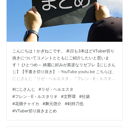
こんにちは！かぎねこです。 本日も3本ほどVTuber切り
抜きについてコメントとともにご紹介したいと思いま
す！ ひとつめ～ 綺麗に好みが真逆なリゼフレ【にじさん
じ】【手書き切り抜き】 - YouTube youtu.be こちらは、
にじさんじ「リゼ・ヘルエスタ」「フレン・E・ルスタリ
オ」のマリカコラボ配信の手描き切り抜きになります！
#
にじさんじ
#
リゼ・ヘルエスタ
ゴリラです。翻訳機を使ってコメントしてます。普段植
#
フレン・E・ルスタリオ
#
文野環
#
社築
物と昆虫を食す私たちには魚介や中華などはさっぱりわ
#
花畑チャイカ
#
舞元啓介
#
剣持刀也
かりませんが2人の仲睦まじい会話に私のジャングルもム
#
VTuber切り抜きまとめ
ツゴロウです。ジャングルから応援してます。 ここまで
食べ物の苦手あ反対な二人が楽しそうなの好き。 中華ダ
メなのに…