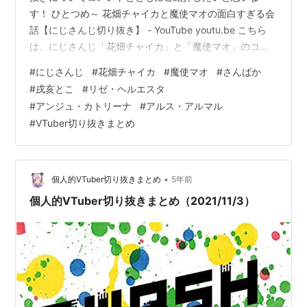
す！ ひとつめ～ 花畑チャイカと魔使マオの面白すぎる会
話【にじさんじ切り抜き】 - YouTube youtu.be こちら
は、にじさんじ「花畑チャイカ」と「魔使マオ」のコラ
ボ配信の切り抜きになります。 チャイチャイのテンショ
#
にじさんじ
#
花畑チャイカ
#
魔使マオ
#
さんばか
ン上がるは、｢豹変｣だからな() まちゅ…いい先輩を持っ
#
戌亥とこ
#
リゼ・ヘルエスタ
たな…（この2人の絡み大好き） チャイチャイはテンショ
#
アンジュ・カトリーナ
#
アルス・アルマル
ンが「上がる」っていうより「狂い上がる」感じのこと
#
VTuber切り抜きまとめ
が多い印象 Wonder NeverLand (卯月コウ, シスター・ク
レア, 月ノ美兎, 花畑チャイカ, …
•
個人的VTuber切り抜きまとめ
5年前
個人的VTuber切り抜きまとめ（2021/11/3）