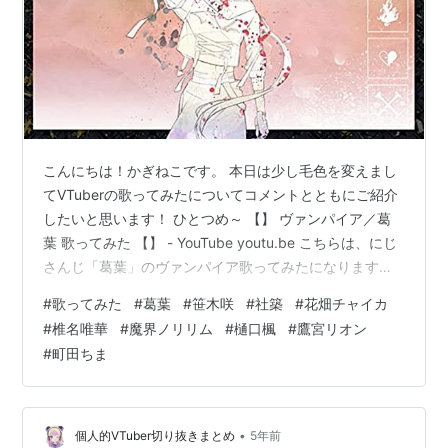
こんにちは！かぎねこです。 本日は少し毛色を変えまし
てVTuberの歌ってみたについてコメントとともにご紹介
したいと思います！ ひとつめ～ 【】 ヴァンパイア／葛
葉 歌ってみた 【】 - YouTube youtu.be こちらは、にじ
さんじ「葛葉」のヴァンパイア歌ってみたになります！
（これを取り上げたくて毛色変えました（笑）） 2:03 あ
#
歌ってみた
#
葛葉
#
笹木咲
#
社築
#
花畑チャイカ
の『絶叫〜〜〜』っのところをほんとに叫ぶんじゃなく
#
椎名唯華
#
魔界ノリリム
#
樋口楓
#
鷹宮リオン
て語尾抜けるようにしてちょっと力抜いて歌う感じが最
#
町田ちま
高に葛葉っぽくて大好きだった 鬼リピするねありがとう
😭🙏 葛葉が歌うとゆっくりに聞こえるこの現象はなんだ
めっちゃ好きだ間違いなく葛葉がヴァンパイア界のKIN…
•
個人的VTuber切り抜きまとめ
5年前