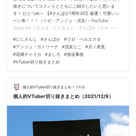
抜きについてコメントとともにご紹介したいと思いま
す！ ひとつめ～ 【#さんばか1周年3D】厳選！可愛いシ
ーン集！！！（リゼ・アンジュ・戌亥) - YouTube
youtu.be こちらは、にじさんじ「さんばか（リゼ・ヘル
エスタ、戌亥とこ、アンジュ・カトリーナ）」の1周年
#
にじさんじ
#
さんばか
#
リゼ・ヘルエスタ
3D配信の切り抜きになります！ さんばかの3Dはほんと
#
アンジュ・カトリーナ
#
戌亥とこ
#
月ノ美兎
トップレベルの愛らしさだな...戌亥は居るだけで可愛い
#
花畑チャイカ
#
ましろ
#
放送事故
し、リゼは清楚さが顕現してるし、アンジュは動きが可
#
VTuber切り抜きまとめ
愛いし... アンリゼだけハリセンガチで叩き合うのすこ リ
ゼ様がとこちゃんのこと叩けないのもてぇてぇだし、リ
ゼア…
•
個人的VTuber切り抜きまとめ
5年前
個人的VTuber切り抜きまとめ（2021/12/9）