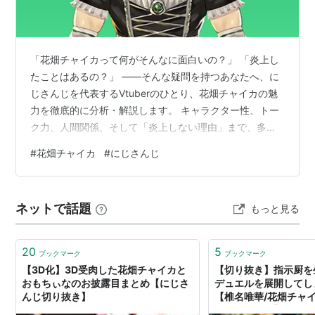
「花畑チャイカって何がそんなに面白いの？」 「炎上し
たことはあるの？」 ——そんな疑問を持つあなたへ、に
じさんじを代表するVtuberのひとり、花畑チャイカの魅
力を徹底的に分析・解説します。 キャラクター性、トー
ク力、人間関係、そして「炎上しない理由」まで、多角
的な視点からその人気の秘密に迫ります。
#
花畑チャイカ
#
にじさんじ
www.youtube.com 花畑チャイカとは？基本プロフィー
ル 花畑チャイカ（はなばたけちゃいか）は、
ANYCOLOR株式会社が運営するバーチャルライバーグル
ネットで話題
もっと見る
ープ「にじさんじ」に所属するVtuberです。 2018年6月
5日にMirrativで初配信を行い、にじさんじSEEDs1期生と
してデビ…
20
5
ブックマーク
ブックマーク
【3D化】3D受肉した花畑チャイカと
【切り抜き】指示厨を
おもちぃなのお披露目まとめ【にじさ
デュエルを展開してし
んじ切り抜き】
【椎名唯華/花畑チャ
ターデュエル】