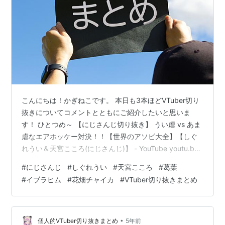
こんにちは！かぎねこです。 本日も3本ほどVTuber切り
抜きについてコメントとともにご紹介したいと思いま
す！ ひとつめ～ 【にじさんじ切り抜き】 うい虐 vs あま
虐なエアホッケー対決！！【世界のアソビ大全】【しぐ
れうい＆天宮こころ(にじさんじ)】 - YouTube youtu.be
こちらは、にじさんじ「しぐれうい」の誕生日会に「天
#
にじさんじ
#
しぐれうい
#
天宮こころ
#
葛葉
宮こころ」がゲストで来た際の切り抜きになります！ ど
#
イブラヒム
#
花畑チャイカ
#
VTuber切り抜きまとめ
っちもふにゃふにゃで可愛い この2人の「あ？やる
か？」を聴くとレッサーパンダの威嚇を思い出す この切
り抜きをもっと世界に広めれば戦争って無くなるんじゃ
なかろうか メランコリック (Cover) ふたつめ～ 【…
•
個人的VTuber切り抜きまとめ
5年前