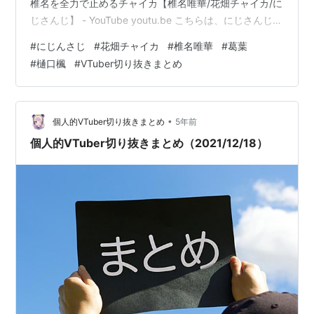
椎名を全力で止めるチャイカ【椎名唯華/花畑チャイカ/に
じさんじ】 - YouTube youtu.be こちらは、にじさんじ
「花畑チャイカ」「椎名唯華」のコラボ配信の切り抜き
#
にじんさじ
#
花畑チャイカ
#
椎名唯華
#
葛葉
になります！ にじレジでしぃしぃが際どいボケをした時
#
樋口楓
#
VTuber切り抜きまとめ
にチャイちゃんがツッコんで一応止めに入りながらも心
底楽しそうで「良いぞもっとやれ」感あるの好き この場
で出したら面白い4人の名前がお互いに一致してるのもさ
すが息ぴったりw リゼ様好きだからいろんな人とのコラ
•
個人的VTuber切り抜きまとめ
5年前
ボでまだ…
個人的VTuber切り抜きまとめ（2021/12/18）