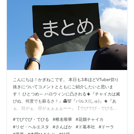
こんにちは！かぎねこです。 本日も3本ほどVTuber切り
抜きについてコメントとともにご紹介したいと思いま
す！ ひとつめ～ ハロウィンに凸される🌵『チャイカは滅
びぬ、何度でも蘇るさ！』👻👿『バルス(しゅ)』🌵『あ
ぁ、目がぁ、目がぁぁぁぁーー』【でびでび・でびる】
【椎名唯華】【花畑チャイカ】【にじさんじ】【手描
#
でびでび・でびる
#
椎名唯華
#
花畑チャイカ
き】 - YouTube youtu.be こちらは、にじさんじ「でびで
#
リゼ・ヘルエスタ
#
さんばか
#
ド葛本社
#
ドーラ
び・でびる」「椎名唯華」「花畑チャイカ」のハロウィ