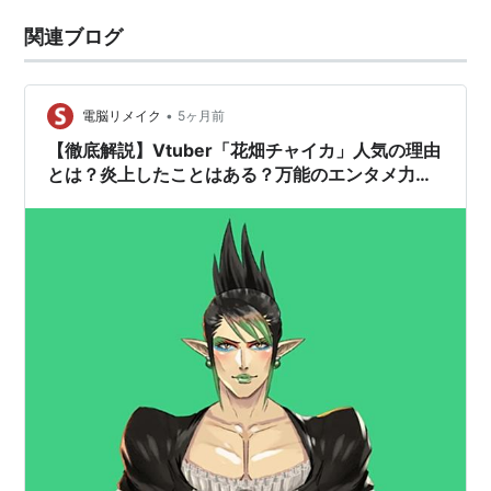
関連ブログ
•
電脳リメイク
5ヶ月前
【徹底解説】Vtuber「花畑チャイカ」人気の理由
とは？炎上したことはある？万能のエンタメ力・
唯一無二のキャラクター性【にじさんじ】