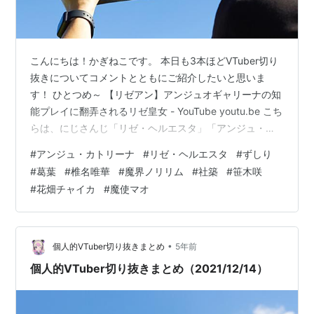
こんにちは！かぎねこです。 本日も3本ほどVTuber切り
抜きについてコメントとともにご紹介したいと思いま
す！ ひとつめ～ 【リゼアン】アンジュオギャリーナの知
能プレイに翻弄されるリゼ皇女 - YouTube youtu.be こち
らは、にじさんじ「リゼ・ヘルエスタ」「アンジュ・カ
トリーナ」のコラボ配信の手描き切り抜きになります！
#
アンジュ・カトリーナ
#
リゼ・ヘルエスタ
#
ずしり
まどマギの魔女みたいな『電池を大量に呑んだアンジ
#
葛葉
#
椎名唯華
#
魔界ノリリム
#
社築
#
笹木咲
ュ』とカートゥーンみたいな『洗剤ガブ飲みリゼ』の両
#
花畑チャイカ
#
魔使マオ
方とも好き 電池を飲むアンジュのイラスト好きすぎる
www この配信めちゃめちゃ好き。10回くらい見てる。リ
ゼアンがすごくてぇてぇ「やめるBABU！はなせBABU
～！」っ…
•
個人的VTuber切り抜きまとめ
5年前
個人的VTuber切り抜きまとめ（2021/12/14）