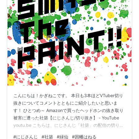
こんにちは！かぎねこです。 本日も3本ほどVTuber切り
抜きについてコメントとともにご紹介したいと思いま
す！ ひとつめ～ Amazonで買ったヘッドホンの抜き取り
被害に遭った社築【にじさんじ/切り抜き】 - YouTube
youtu.be こちらは、にじさんじ「社築」の配信の切り抜
きになります。 販売発送両方Amazonじゃないものは絶
#
にじさんじ
#
社築
#
緑仙
#
因幡はねる