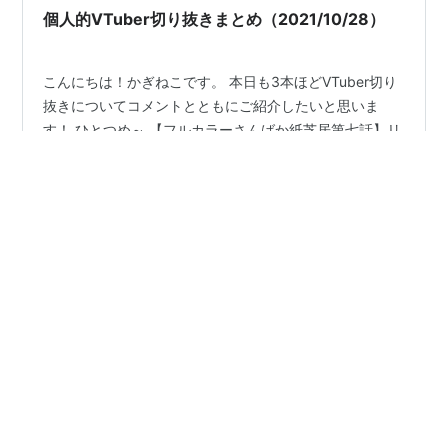
個人的VTuber切り抜きまとめ（2021/10/28）
こんにちは！かぎねこです。 本日も3本ほどVTuber切り
抜きについてコメントとともにご紹介したいと思いま
す！ ひとつめ～ 【フルカラーさんばか紙芝居第七話】リ
ゼアンがハグした時のお話【手描きにじさんじ/切り抜き
漫画/リゼ/アンジュ】 - YouTube youtu.be こちらは、に
じさんじ「リゼ・ヘルエスタ」「アンジュ・カトリー
#
にじさんじ
#
さんばか
#
リゼ・ヘルエスタ
ナ」の紙芝居になります！ ここまでリゼ様がアンジュ大
#
アンジュ・カトリーナ
#
花畑チャイカ
好きみたいなの表に出すことあんまないから、ほんと好
#
ジョー・力一
#
椎名唯華
#
VTuber切り抜きまとめ
きこのエピソードはぁ…生きていける 違うじゃん！の後
に「そんなことしてない」とかが続くのかと思いきや
「あの後しばらく会えない」でむしろ何も違くないの好
きすぎる リゼ…
•
個人的VTuber切り抜きまとめ
5年前
個人的VTuber切り抜きまとめ（2021/10/22）
こんにちは！かぎねこです。 本日も3本ほどVTuber切り