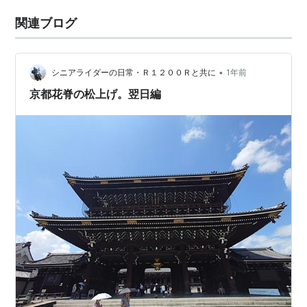
関連ブログ
•
シニアライダーの日常・Ｒ１２００Ｒと共に
1年前
京都花脊の松上げ。翌日編