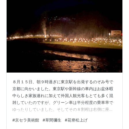
８月１５日、朝９時過ぎに東京駅を出発するのぞみ号で
京都に向かいました。東京駅や新幹線の車内はお盆休暇
中らしき家族連れに加えて外国人観光客もとても多く混
雑していたのですが、グリーン車は半分程度の乗車率で
ゆったりしていました。そしてその８割程は右側に座っ
ており、下り列車の場合進行方向に向かって右側、すな
#
京セラ美術館
#
草間彌生
#
花脊松上げ
わち富士山の見える方を優先してくれるらしいです。私