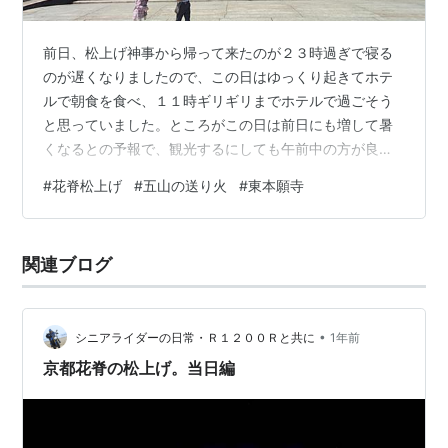
前日、松上げ神事から帰って来たのが２３時過ぎで寝る
のが遅くなりましたので、この日はゆっくり起きてホテ
ルで朝食を食べ、１１時ギリギリまでホテルで過ごそう
と思っていました。ところがこの日は前日にも増して暑
くなるとの予報で、観光するにしても午前中の方が良さ
そうだと思い直し、９時過ぎにはチェックアウトして京
#
花脊松上げ
#
五山の送り火
#
東本願寺
都駅から徒歩で行ける東本願寺に向かいました。 ただ既
に気温は３０℃を軽く超えており、帽子だけでは暑さに
耐えられなくなってきました。そこで活躍してくれたの
関連ブログ
が前日京都駅構内のユニクロで買った傘で、買った時に
は雨傘としてしか認識していなかったのですが、晴雨兼
用という事がわかりましたので、早速使ってみました…
•
シニアライダーの日常・Ｒ１２００Ｒと共に
1年前
京都花脊の松上げ。当日編