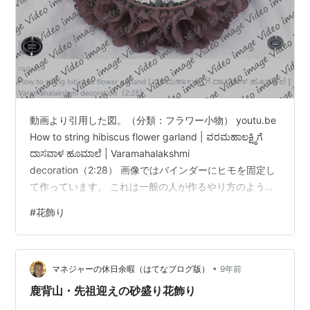
動画より引用した図。（分類：フラワー小物） youtu.be
How to string hibiscus flower garland | ವರಮಹಾಲಕ್ಷ್ಮಿಗೆ
ದಾಸವಾಳ ಹೂಮಾಲೆ | Varamahalakshmi
decoration（2:28） 画像ではバインダーにヒモを固定し
て作っています。 これは一般の人が作るやり方のようで
す。 バインダーを使わないやり方としては、 イスやテー
#
花飾り
ブルの足にヒモをかけて作るやり方を 紹介している動画
がありました。 工房の職人さんは、自分の足の指にヒモ
をかけて作っていました。 コチラ ↓↓↓ は、違う形状の
•
髪飾り（作品のみ、作り方なし） …
マネジャーの休日余暇（はてなブログ版）
9年前
鹿背山・先祖迎えの砂盛り花飾り