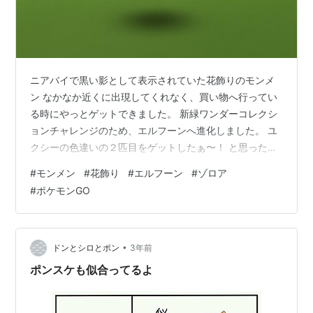
ニアバイで黒い影として表示されていた花飾りのモンメ
ン なかなか近くに出現してくれなく、買い物へ行ってい
る時にやっとゲットできました。 新緑ワンダーコレクシ
ョンチャレンジのため、エルフーンへ進化しました。 ユ
クシーの色違いの２匹目をゲットしたぁ〜！ と思った
ら、ゾロアだった...。 ゾロアのことスッカリ忘れてい
#
モンメン
#
花飾り
#
エルフーン
#
ゾロア
て、まさかの「おや？」にガッカリさせられた。 ゾロア
#
ポケモンGO
の色違いだったら嬉しかったのになぁ。 スポンサーリン
ク
•
ドンとシロとポン
3年前
ポンスケも似合ってるよ