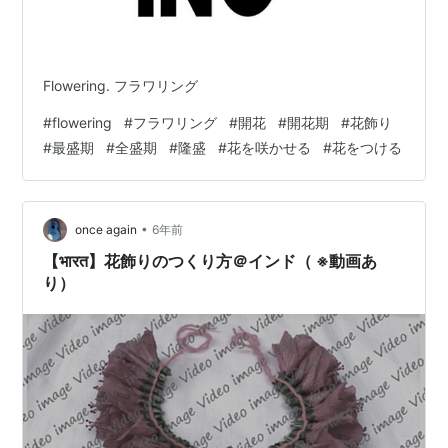
Flowering. フラワリング
#
flowering
#
フラワリング
#
開花
#
開花期
#
花飾り
#
最盛期
#
全盛期
#
隆盛
#
花を咲かせる
#
花をつける
•
once again
6年前
【भारत】花飾りのつくり方＠インド（ ※動画あ
り）