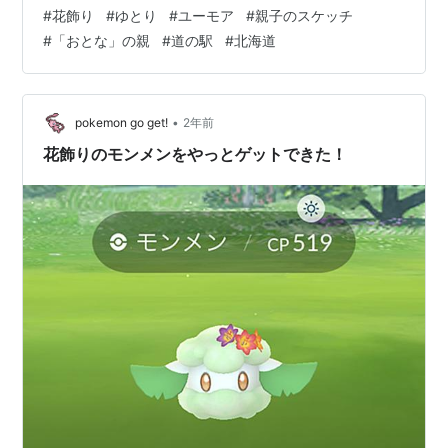
感心させられます。 と、そこにお父さんがやってきて、
#
花飾り
#
ゆとり
#
ユーモア
#
親子のスケッチ
お花をとっちゃいけないぞ、といいます。 女の子は、お
#
「おとな」の親
#
道の駅
#
北海道
ちていたんだよ、といいます。 さらに、お母さんがやっ
てきて、お花をとっちゃだめよ、といいます。 女の子
は、やはり、おちていたんだよ、と話します。 女の子は
気のせいか、少しだけ哀しそう。 こ…
•
pokemon go get!
2年前
花飾りのモンメンをやっとゲットできた！