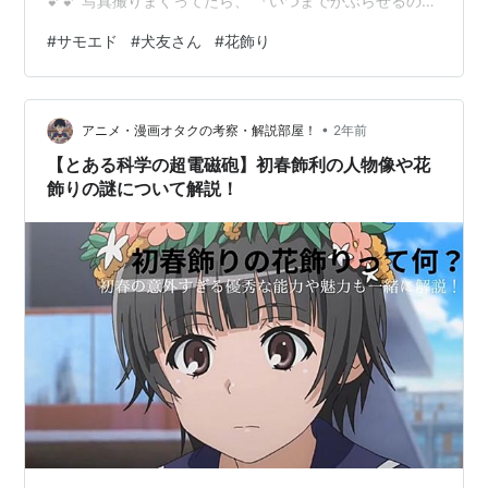
💕💕 写真撮りまくってたら、 『いつまでかぶらせるのよ
💢』 すあま、怒ってます😅😅 ごめんごめん。。。 そし
#
サモエド
#
犬友さん
#
花飾り
たら次は、、、 お花の首飾りよ、これはかぶりものより
いいよね。 かわいいなぁ💕😍 『ちょっと💢いつまでやら
せるのよ💢』 また、怒ってます😅 すあまは裸族だもん
•
ね、ごめんごめん。 でも、たまに飾りつけるとかわいい
アニメ・漫画オタクの考察・解説部屋！
2年前
です😍 もういいよ、Kちゃんと遊んでね。 すあまはやっ
【とある科学の超電磁砲】初春飾利の人物像や花
ぱり裸が1番☝️
飾りの謎について解説！