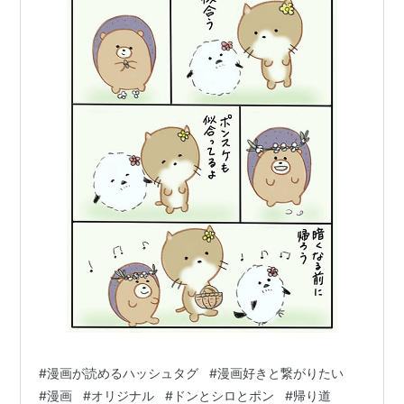
#
漫画が読めるハッシュタグ
#
漫画好きと繋がりたい
#
漫画
#
オリジナル
#
ドンとシロとポン
#
帰り道