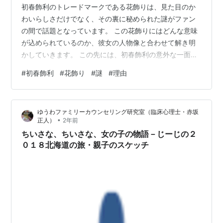
初春飾利のトレードマークである花飾りは、見た目のか
わいらしさだけでなく、その裏に秘められた謎がファン
の間で話題となっています。 この花飾りにはどんな意味
が込められているのか、彼女の人物像と合わせて解き明
かしていきます。 この先には、初春飾利の意外な一面
や、彼女と周囲のキャラクターとの関係に隠された物語
#
初春飾利
#
花飾り
#
謎
#
理由
を詳しく解説しますので、ぜひ読み進めてください。
ottakyanimeshoukai.hatenadiary.com 注意 この記事は
アフィリエイト・アドセンス広告を含みます 初春飾利の
ゆうわファミリーカウンセリング研究室（臨床心理士・赤坂
プロフィール 花飾りの謎と特性 花飾りとスキルの密接な
•
正人）
2年前
関係 初春飾利の強さや能力について解説！ 能力は定温保
ちいさな、ちいさな、女の子の物語－じーじの２
存…
０１８北海道の旅・親子のスケッチ