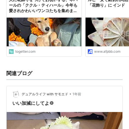
ールの「ククル・ティハール」今年も
「花飾り」に インド
愛されかわいいワンコたちを集めまし
た「日本も導入すべき」
togetter.com
www.afpbb.com
関連ブログ
•
デュアルライフ with サモエド
1年前
いい加減にしてよ💢