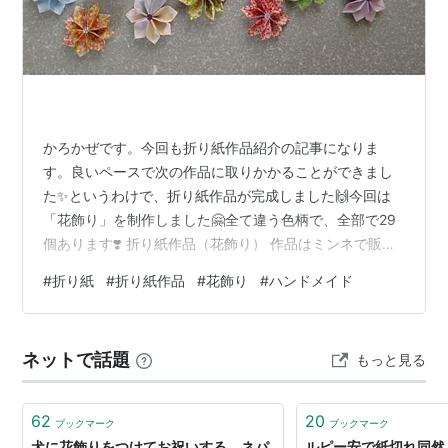
かろかぜです。今回も折り紙作品紹介の記事になりま
す。良いペースで次の作品に取りかかることができまし
た✨というわけで、折り紙作品が完成しました🙌今回は
「花飾り」を制作しました🤗全て違う色柄で、全部で29
個あります❣️ 折り紙作品（花飾り） 作品はミンネで販売
しております！商品の詳細は、以下リンクの商品ページ
#
折り紙
#
折り紙作品
#
花飾り
#
ハンドメイド
よりご覧ください🙇‍♀️ minne.com ミンネでは、他にも折り
紙作品を多数出品しております。ぜひご覧いただき、お
気に召すものがありましたら幸いです🍀
ネットで話題
もっと見る
62
20
ブックマーク
ブックマーク
犬に花飾りをつけてお祝いする、ネパ
ルピー安で紙切れ同然