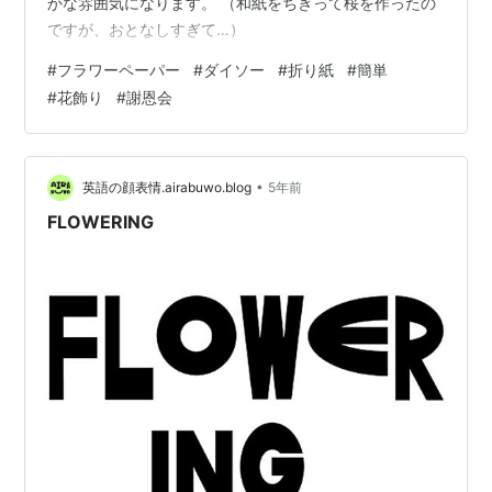
かな雰囲気になります。 （和紙をちぎって桜を作ったの
ですが、おとなしすぎて…）
#
フラワーペーパー
#
ダイソー
#
折り紙
#
簡単
#
花飾り
#
謝恩会
•
英語の顔表情.airabuwo.blog
5年前
FLOWERING