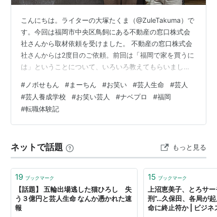
こんにちは。ライターの大塚たくま（@ZuleTakuma）で
す。今回は福岡市中央区鳥飼にある不動産の窓口株式会
社さんから取材依頼を受けました。 不動産の窓口株式会
社さんからは2度目のご依頼。前回は「福岡で家を買うに
は」ということについて、いろいろ教えてもらいまし
た。 www.otsuka-takuma.com 今回の依頼はと言うと、
#
ノボせもん
#
まーちん
#
お笑い
#
芸人生命
#
芸人
なんでも「不動産の窓口の新入社員として、有名人が入
#
芸人養成学校
#
お笑い芸人
#
ナベプロ
#
福岡
るのでインタビュー記事をつくってほしい」というも
#
転職体験記
の。有名人へのインタビュー。いいじゃないですか、モ
チベーション上がるぞ。 ――有名人って、ちなみにどな
たですか？ 豊島社長：ノボせもんの、まーちんです！
ネットで話題
もっと見る
――へ、へぇ～…
19
15
ブックマーク
ブックマーク
【話題】 五輪出場逃した猫ひろし 失
上沼恵美子、とろサー
う３億円と芸人生命 なんか憑かれた速
刑”…久保田、各局が
報
命に終止符か | ビジ