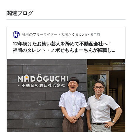
関連ブログ
•
福岡のフリーライター・大塚たくま.com
6年前
12年続けたお笑い芸人を辞めて不動産会社へ！
福岡のタレント・ノボせもんまーちんが転職した
理由【PR】