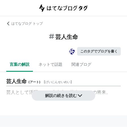
はてなブログ トップ
芸人生命
このタグでブログを書く
言葉の解説
ネットで話題
関連ブログ
芸人生命
(
アート
)
【
げいにんせいめい
】
芸人として活躍できる生命力。芸人としての将来。
解説の続きを読む