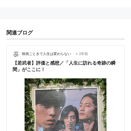
関連キーワード
飲食物
飲料
関連ブログ
ソフトドリンク
お茶
•
映画ごときで人生は変わらない
2年前
【若武者】評価と感想／「人生に訪れる奇跡の瞬
間」がここに！