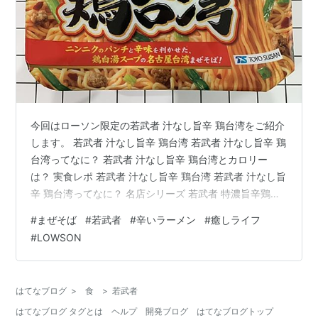
今回はローソン限定の若武者 汁なし旨辛 鶏台湾をご紹介
します。 若武者 汁なし旨辛 鶏台湾 若武者 汁なし旨辛 鶏
台湾ってなに？ 若武者 汁なし旨辛 鶏台湾とカロリー
は？ 実食レポ 若武者 汁なし旨辛 鶏台湾 若武者 汁なし旨
辛 鶏台湾ってなに？ 名店シリーズ 若武者 特濃旨辛鶏台
湾の派生商品です。 鶏白湯をベースにラー油の辛味とニ
#
まぜそば
#
若武者
#
辛いラーメン
#
癒しライフ
ンニクをふんだんにきかせた商品です（公式H.Pより）
#
LOWSON
若武者は福島県二本松に本店を構える名店です。 川俣シ
ャモ、伊達鶏、会津地鶏、などのを出汁に使い、長時間
じっくり炊き上げた鶏塩こってりスープと猪苗代湖（い
はてなブログ
>
食
>
若武者
なわしろこ）産の小麦粉「ゆきちから」でくつられた細
はてなブログ タグとは
ヘルプ
開発ブログ
はてなブログトップ
麺、そして…