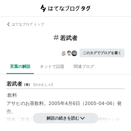
はてなブログ トップ
若武者
このタグでブログを書く
言葉の解説
ネットで話題
関連ブログ
若武者
(
食
)
【
わかむしゃ
】
:飲料
アサヒのお茶飲料。2005年4月6日（
2005-04-06
）発
売。
解説の続きを読む
国産「
若蒸し茶葉
」を100%使用し、緑茶の理想といわ
れている
金色透明
の水色を実現している。