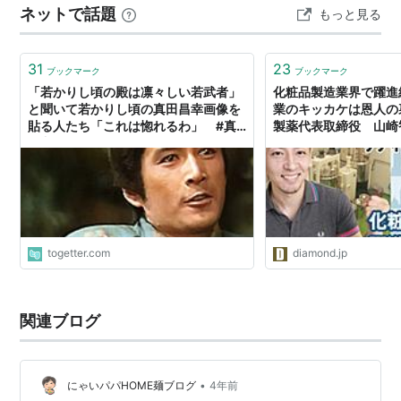
ネットで話題
もっと見る
者である。 ある晩秋の昼下がり、暇を持て余した彼ら
は“世直し”と称して街の人間たちの些細な違反や差別に対
し、無…
31
23
ブックマーク
ブックマーク
「若かりし頃の殿は凛々しい若武者」
化粧品製造業界で躍進
と聞いて若かりし頃の真田昌幸画像を
業のキッカケは恩人の
貼る人たち「これは惚れるわ」 #真
製薬代表取締役 山崎
田丸
togetter.com
diamond.jp
関連ブログ
•
にゃいパパHOME麺ブログ
4年前