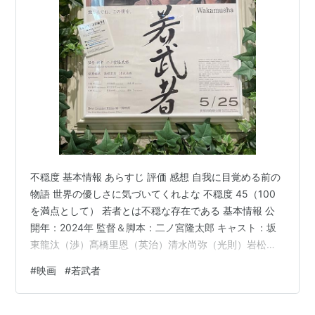
不穏度 基本情報 あらすじ 評価 感想 自我に目覚める前の
物語 世界の優しさに気づいてくれよな 不穏度 45（100
を満点として） 若者とは不穏な存在である 基本情報 公
開年：2024年 監督＆脚本：二ノ宮隆太郎 キャスト：坂
東龍汰（渉）髙橋里恩（英治）清水尚弥（光則）岩松了
（喫茶店のマスター 平吉）豊原功補（渉の義父 修二郎）
#
映画
#
若武者
上映時間：103分 あらすじ ＜以下公式サイトより引用＞
工場に勤める寡黙な渉、血の気の多い飲食店員の英治、
一見温厚そうに見える介護士の光則は互いに幼馴染の若