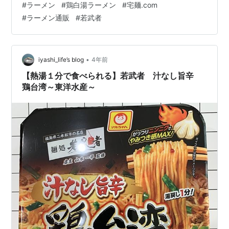
#
ラーメン
#
鶏白湯ラーメン
#
宅麺.com
「麺処 若武者」の「濃厚福島鶏白湯」をいただきます！
#
ラーメン通販
#
若武者
宅麺.comで調べる 「麺処 若武者」は「ラーメンWalker
福島」にて総合部門1位を2年連続受賞&福島県で初の殿堂
入りした名店！ 福島三大鶏を使用し上品で香り高く、マ
イルドでクリーミーさが際立つ。その上で貝の出汁と塩
•
iyashi_life’s blog
4年前
気もしっかり効い…
【熱湯１分で食べられる】若武者 汁なし旨辛
鶏台湾～東洋水産～