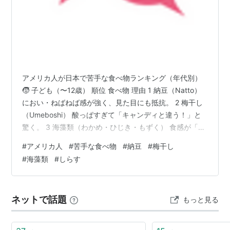
アメリカ人が日本で苦手な食べ物ランキング（年代別）
🧒 子ども（〜12歳） 順位 食べ物 理由 1 納豆（Natto）
におい・ねばねば感が強く、見た目にも抵抗。 2 梅干し
（Umeboshi） 酸っぱすぎて「キャンディと違う！」と
驚く。 3 海藻類（わかめ・ひじき・もずく） 食感が「ス
ライムみたい」と感じる。 4 しらす 小魚の目や形がその
#
アメリカ人
#
苦手な食べ物
#
納豆
#
梅干し
ままで怖い。 5 みそ汁（特に赤だし） 味噌の風味や塩分
#
海藻類
#
しらす
の強さに慣れない。 6 生魚（寿司・刺身） 見た目
や“生”の食感への抵抗。 7 ごぼう・れんこん 土っぽい香
り、繊維が多く硬く感じる。 8 おでん 色味が地味・味が
ネットで話題
もっと見る
薄く感じる。 9 こんにゃく プルプ…