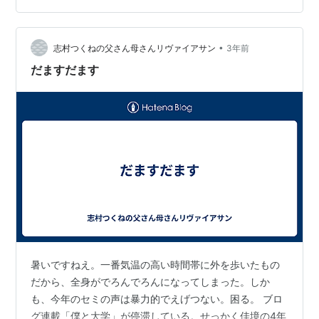
手としていたものがあった・・・ 意外かもしれないが、
生クリームが苦手で、ケーキはチョコ系しか食べられな
•
い時期があったのだ・・・ 誕生日ケーキとかやらは毎回
志村つくねの父さん母さんリヴァイアサン
3年前
チョコケーキで、生クリームを使ったショートケーキ等
だますだます
はある時期から食べていない。 そう、…
暑いですねえ。一番気温の高い時間帯に外を歩いたもの
だから、全身がでろんでろんになってしまった。しか
も、今年のセミの声は暴力的でえげつない。困る。 ブロ
グ連載「僕と大学」が停滞している。せっかく佳境の4年