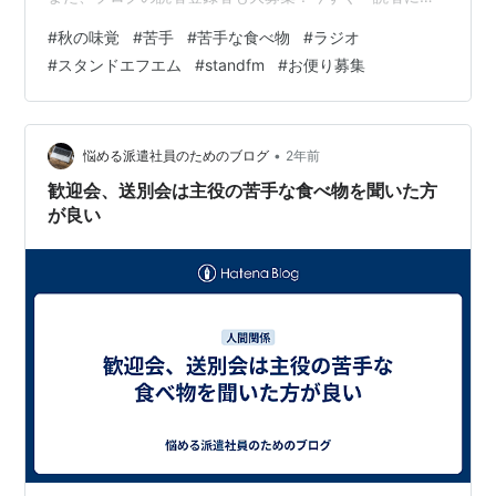
る」ボタンを押そう！ ■お便りはコチラ
#
秋の味覚
#
苦手
#
苦手な食べ物
#
ラジオ
https://form.run/@moonkuriradio ■番組Xはコチラ
#
スタンドエフエム
#
standfm
#
お便り募集
https://x.com/M00NKURIRADIO ランキング参加中音声
コンテンツランキング参加中ラジオ
•
悩める派遣社員のためのブログ
2年前
歓迎会、送別会は主役の苦手な食べ物を聞いた方
が良い