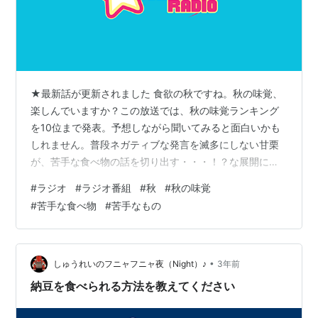
★最新話が更新されました 食欲の秋ですね。秋の味覚、
楽しんでいますか？この放送では、秋の味覚ランキング
を10位まで発表。予想しながら聞いてみると面白いかも
しれません。普段ネガティブな発言を滅多にしない甘栗
が、苦手な食べ物の話を切り出す・・・！？な展開にも
ご注目！ ★番組からのお知らせ ムンクリラジオでは、皆
#
ラジオ
#
ラジオ番組
#
秋
#
秋の味覚
さんからのお便りを募集しています。番組の感想・相
#
苦手な食べ物
#
苦手なもの
談・質問・最近感じたことなど、なんでもOK！下記URL
からドシドシ送ってください。また、ブログの読者登録
者も大募集！今すぐ「読者になる」ボタンを押そう！ ■
番組へのお便りはコチラ
•
しゅうれいのフニャフニャ夜（Night）♪
3年前
https://form.run/@moonkuriradio …
納豆を食べられる方法を教えてください