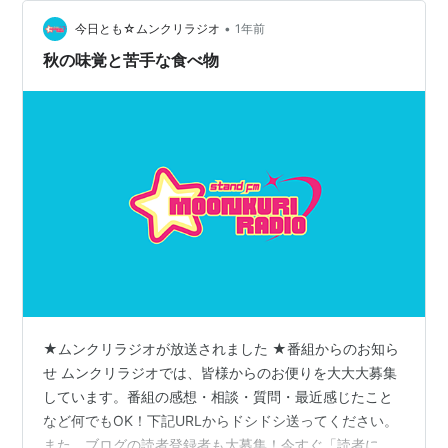
らない天ぷら 残すのは勿体ない ええぇい 意を決してひ
•
と口 衣のサクサク 身のトロトロ （…美味しい😶） 以
今日とも☆ムンクリラジオ
1年前
降、日本食レストランに行くと 単品で茄子料理を頼む事
秋の味覚と苦手な食べ物
が増え 味噌…
★ムンクリラジオが放送されました ★番組からのお知ら
せ ムンクリラジオでは、皆様からのお便りを大大大募集
しています。番組の感想・相談・質問・最近感じたこと
など何でもOK！下記URLからドシドシ送ってください。
また、ブログの読者登録者も大募集！今すぐ「読者にな