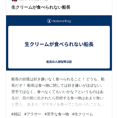
があったら教えてください。 今回も最後までお読みいた
生クリームが食べられない船長
だきありがとうございました。 記事をお…
船長の自慢は好き嫌いなく食べられること！ どうも、船
長だぞ！ 船長は食べ物に関しては好き嫌いがほぼない。
苦手ではなく、食べなくてもいいかな？というものはあ
るが、目の前に出されたら拒絶する食べ物はあまり無い
と思う。 あまり、ゲテモノを食べてこなかったこともあ
るのかもしれないが、一般的な食べ物では苦手なものは
#
雑記
#
アラサー
#
苦手な食べ物
#
生クリーム
皆無と言って良いと思う！ しかし！船長はチビの頃に苦