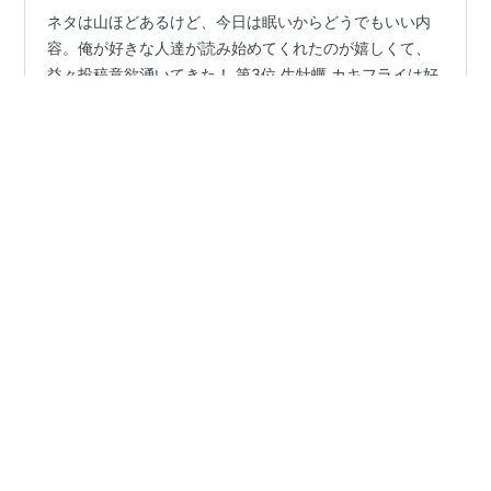
ネタは山ほどあるけど、今日は眠いからどうでもいい内
容。俺が好きな人達が読み始めてくれたのが嬉しくて、
益々投稿意欲湧いてきた！ 第3位 生牡蠣 カキフライは好
きなのに何故？ 第2位 白子 内臓系でも、これは苦手だな
第1位 たらこ 似たような「とびっこ」「子持ちカレイの
卵」は好きなんだけどなぁ
#
苦手な食べ物
#
好き嫌い
•
がっちの航海日誌
4年前
倒せ！怪物ゴルゴン
食べることが生きがいである僕にも、苦手な食べ物があ
ります。 食わず嫌いではなく、食べて嫌いになりまし
た。 子供の頃に食べて嫌いになり、大人になってから何
度もチャレンジしたものの、 ことごとく返り討ちにあっ
ています。 それは「カキ」です。 え？どっちの？ 両方