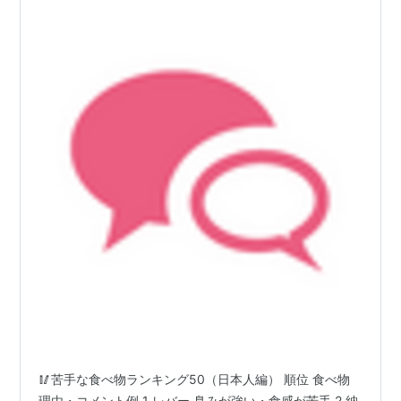
🥢苦手な食べ物ランキング50（日本人編） 順位 食べ物
理由・コメント例 1 レバー 臭みが強い・食感が苦手 2 納