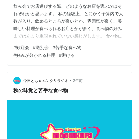
飲み会でお店選びする際、どのようなお店を選ぶかはそ
れぞれかと思います。 私の経験上、とにかく予算内で人
数が入り、飲めるところが良いとか、雰囲気が良く、美
味しい料理が食べられるお店とかが多く、食べ物の好み
まではあまり重視されていない感じがします。 食べ物は
アレルギーや好き嫌いがあるのでお店選びの際、割と重
#
歓迎会
#
送別会
#
苦手な食べ物
要な情報だと私は思います。 特に歓迎会、送別会だと主
#
好みが分かれる料理
#
避ける
役が苦手な食べ物がメインとなると気まずい思いをする
こともあるかと思うので最低限、主役には苦手な食べ物
は聞いた方が良いです。 中には健康のために控えている
料理等もあるかもしれません。 もちろん自分は飲めれば
•
今日とも☆ムンクリラジオ
2年前
良い、何でも食べるという方もいらっしゃる…
秋の味覚と苦手な食べ物