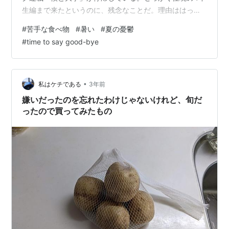
生編まで来たというのに、残念なことだ。理由ははっき
りしていて、この1カ月、さまざまな不測の事態に見舞わ
#
苦手な食べ物
#
暑い
#
夏の憂鬱
れたからなのだが、それにしてもねえ。次回UPしようと
#
time to say good-bye
している記事の方向性で悩んでいるのは事実。ある人達
との出会いを赤裸々に書いていいものやら、オブラート
に包んだほうがいいのやら。とにかく、面白い方へと進
んでいこうとはしていますので、楽しみにしてくださっ
•
私はケチである
3年前
ている皆さま、どうか気長にお待ちください。 …
嫌いだったのを忘れたわけじゃないけれど、旬だ
ったので買ってみたもの