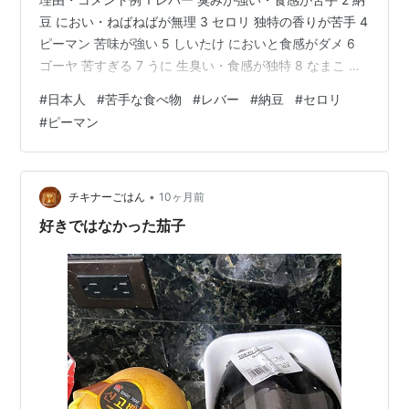
豆 におい・ねばねばが無理 3 セロリ 独特の香りが苦手 4
ピーマン 苦味が強い 5 しいたけ においと食感がダメ 6
ゴーヤ 苦すぎる 7 うに 生臭い・食感が独特 8 なまこ 見
た目と食感が怖い 9 トマト（生） ドロッとした中身が苦
#
日本人
#
苦手な食べ物
#
レバー
#
納豆
#
セロリ
手 10 春菊 独特の香り 11 ブルーチーズ 匂いが強烈 12 グ
#
ピーマン
リーンピース 風味と食感 13 魚の内臓（白子・肝など）
見た目・食感が無理 14 たらこ・明太子 塩辛い・プチプ
チが苦手 15 ミント味（特にチョコミント） 歯磨き粉み
たい …
•
チキナーごはん
10ヶ月前
好きではなかった茄子