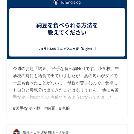
今週のお題「納豆」 苦手な食べ物No.1です。小学校、中
学校の時にも給食で出ていましたが、あの匂いがダメで
一度も食べたことがないし、母親が苦手なので、食卓に
も自分と母親分は出てきたことはありません。 他にも苦
手な食べ物はだいぶ克服できるようになってきました
が、どうしたら食べられるでしょうか。 うまい棒の納豆
#
苦手な食べ物
#
納豆
#
克服
味って、おなじような味ですか？あれが食べられたら克
服できますかね？ 凄く洗って、粘り気と匂いを取れば何
とかなったりしますかね？？ どうしても食べられない
•
（体があの匂いを受け付けない）ので、克服できる方法
船長の人間復帰日誌
3年前