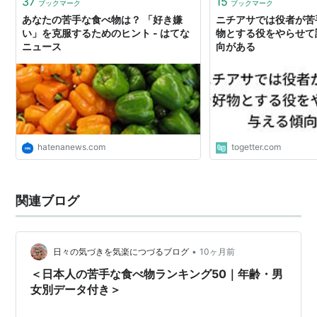
37
15
ブックマーク
ブックマーク
あなたの苦手な食べ物は？ 「好き嫌
ニチアサでは役者が苦
い」を克服するためのヒント - はてな
物とする役をやらせて
ニュース
向がある
hatenanews.com
togetter.com
関連ブログ
•
日々の気づきを気楽につづるブログ
10ヶ月前
＜日本人の苦手な食べ物ランキング50｜年齢・男
女別データ付き＞