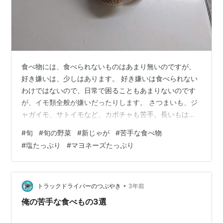
食べ物には、食べられないものはあまり無いのですが、
好き嫌いは、少しはあります。 好き嫌いは食べられない
わけではないので、日常で困ることもあまりないのです
が、イモ類全般が嫌いだったりします。 さつまいも、ジ
ャガイモ、サトイモなど、カボチャも苦手。長いもはホ
クホクしないので好きです。 ホクホクして、口の中の水
#
旬
#
旬の野菜
#
新じゃが
#
苦手な食べ物
分が持っていかれる食べものが苦手なのです。だから、
#
塩たっぷり
#
マヨネーズたっぷり
ゆで卵の黄身も、もちろん苦手。つるんとしたゆで卵の
白身は好きだし、マヨネーズで和えた卵サンドの具もも
ちろん好きです。 ジャガイモは、フライドポテトなら好
きだけれど、マックのような細いの限定。太いのはホク
•
トラックドライバーのつぶやき
3年前
ホクするので出来れば避けたい。さつまいも…
俺の苦手な食べもの3選