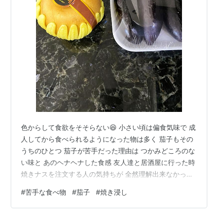
色からして食欲をそそらない😆 小さい頃は偏食気味で 成
人してから食べられるようになった物は多く 茄子もその
うちのひとつ 茄子が苦手だった理由は つかみどころのな
い味と あのヘナヘナした食感 友人達と居酒屋に行った時
焼きナスを注文する人の気持ちが 全然理解出来なかった
美味しいと思うようになったのは結婚後 たまにしか行け
#
苦手な食べ物
#
茄子
#
焼き浸し
なかった日本食レストランで 天ぷらセットを注文 それに
紛れ込んでいた茄子の天ぷら 次はいつ食べられるか分か