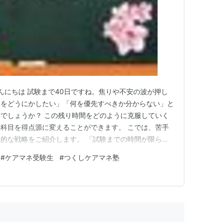
こんにちは 試験まで40日ですね。焦りや不安の波が押し
目をどうにかしたい」「何を優先すべきか分からない」と
でしょうか？ この残り時間をどのように克服していく
科目を得点源に変えることができます。 こでは、苦手
的な戦略をご紹介します。 「試験までの時間が限られ
組むことで、大きな成果を得ることができます。」 1:
#
ケアマネ受験生
#
つくしケアマネ塾
の時期、すべての苦手分野をカバーするのは、現実的で
で、高得点を取るた…