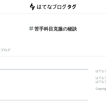
苦手科目克服の秘訣
連ブログ
はてな
はてな
はてな
Copyrig