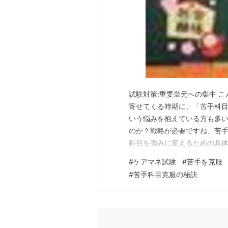
試験対策:重要単元への集中 
寄せてくる時期に、「苦手科
いう悩みを抱えている方も多い
のか？戦略が必要ですね、苦手
科目を強みに変えるための具体
ているからこそ、戦略的に取り
#
ケアマネ試験
#
苦手を克服
「重要な単元」に集中する こ
#
苦手科目克服の秘訣
はありません。 そこで、試験