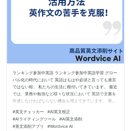
ランキング参加中英語 ランキング参加中英語学習 グロー
バル化の時代において 英語はもはや必須と言っても過言
ではない程、 私たちの生活に根付いてきています。 最近
では、業務や勉強など様々な状況において 英語で文書を
作成しなければならない機会も増えてきています。 長く
英語を学習しても、 英作文に苦手意識を持っている方は
#
英文チェッカー
#
AI英文校正
多いのではないでしょうか。 ほとんどの場合、英語で作
#
AIライティングツール
#
AI英文添削
文を行う際の 「間違えたらどうしよう。」という恐れが
#
英文添削アプリ
#
Wordvice AI
一番の障害物となっています。 今回は、このような皆様