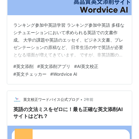
ランキング参加中英語学習 ランキング参加中英語 多様な
シチュエーションにおいて求められる英語での文書作
成。 大学の課題や英語のエッセイ、ビジネス文書、プレ
ゼンテーションの原稿など、 日常生活の中で英語が必要
となる場面が増えてきています。 ですが、非英語圏の
方々にとっては 文法ミスのない完璧な英文を作成するこ
#
英文添削
#
英文添削アプリ
#
AI英文校正
とは難しい場合があります。 このような問題を解決する
#
英文チェッカー
#
Wordvice AI
ために、 AIライティングツールは効果的な英文添削を行
い、文書の質を向上させることで、 英語でのコミュニケ
ーションに自信を持てるようサポートします。 今回は、
無料のAI英語添削アプリをご紹介し、 そのアプリを使用
•
英文校正ワードバイス公式ブログ
2年前
して英文添削を行う方法につい…
英語の文法ミスをゼロに！最も正確な英文添削AI
サイトはどれ？