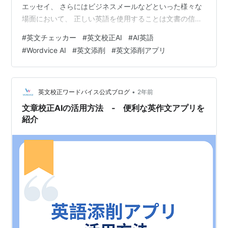
エッセイ、 さらにはビジネスメールなどといった様々な
場面において、 正しい英語を使用することは文書の信頼
性を高め、 相手に対してプロフェッショナルな印象を与
#
英文チェッカー
#
英文校正AI
#
AI英語
える上で非常に重要です。 そして、そのために多くの方
#
Wordvice AI
#
英文添削
#
英文添削アプリ
が英語添削AIを利用しています。 しかし、現在する様々
な英語添削AIツールの中で 文章の質を一段階アップグレ
ードしてくれる 最も優秀なツールはどれなのでしょう
か？ 今回は3つの英語添削AIツールを比較・分析してみ
•
英文校正ワードバイス公式ブログ
2年前
ましたので、 ツール選…
文章校正AIの活用方法 ‐ 便利な英作文アプリを
紹介