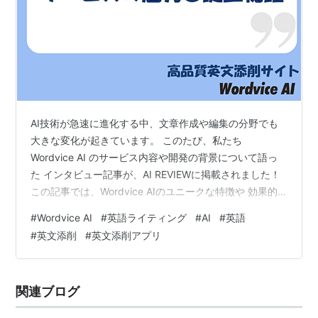
AI技術が急速に進化する中、文章作成や編集の分野でも
大きな変化が起きています。 このたび、私たち
Wordvice AI のサービス内容や開発の背景について語っ
た インタビュー記事が、AI REVIEWに掲載されました！
この記事では、Wordvice AIのユニークな特徴や 効果的
な活用方法について詳しくご紹介しています。 Wordvice
#
Wordvice AI
#
英語ライティング
#
AI
#
英語
AI インタビュー記事 Wordvice AIの特徴 Wordvice AI
#
英文添削
#
英文添削アプリ
は、 英語ライティングに特化 したAIライティングツール
です。 以下のような多彩な機能を提供し、ユーザーの文
章作成を効率化しています。 英文チェッカー：文法や表
関連ブログ
現の添削をAIが的…