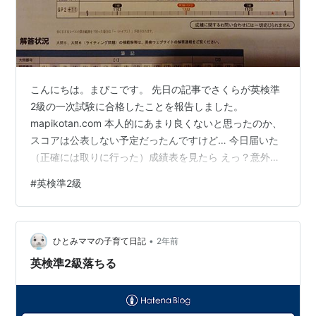
こんにちは。まぴこです。 先日の記事でさくらが英検準
2級の一次試験に合格したことを報告しました。
mapikotan.com 本人的にあまり良くないと思ったのか、
スコアは公表しない予定だったんですけど… 今日届いた
（正確には取りに行った）成績表を見たら えっ？意外と
良くない？(・∀・) と思ったので勝手にアップしてみます
#
英検準2級
(´▽｀*) 嘘です。一応言いましたよ、後が怖いんで
（笑） 赤っぽい星印にご注目ください！ アップにします
ね。 2級の合格ライン超えてるし！( ﾟДﾟ) まだ二次試験
•
がこれからなので、準2級すら取得していませんが… 自称
ひとみママの子育て日記
2年前
「英検2級（一次試験のみ）合格」 ってことで( ´艸｀) …
英検準2級落ちる