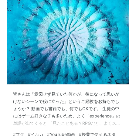
皆さんは「意図せず見ていた何かが、後になって思いが
けないシーンで役に立った」というご経験をお持ちでし
ょうか？ 動画でも書籍でも、何でもOKです。 生徒の中
にはゲーム好きな子も多いため、よく「experience」の
単語が出てくると 「見たことある？RPGだと、よくステ
ータスの中に【EX】って書いてあるけど、これがたまる
#
フグ
#
イルカ
#
YouTube動画
#
授業で使えるネタ