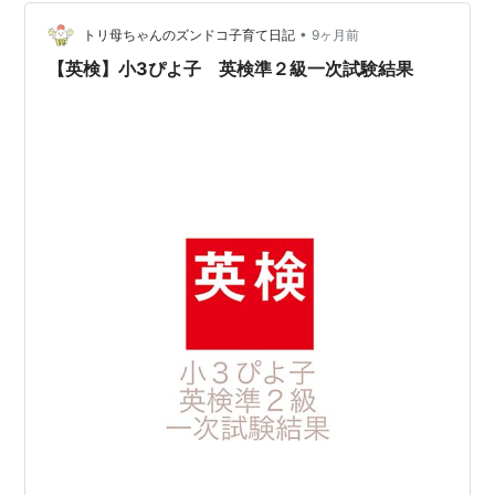
相はいっぱいあるみたいなので ぜひ探してみてはいかが
•
でしょうか 今日は 英検準2級の二次試験（面接）を受け
トリ母ちゃんのズンドコ子育て日記
9ヶ月前
てきました 詳しい内容は話せないんですが とにかくめっ
【英検】小3ぴよ子 英検準２級一次試験結果
ちゃ…