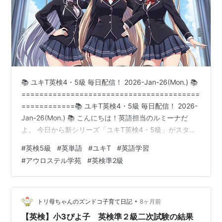
📚 ユキT英検4・5級 毎日配信！ 2026-Jan-26(Mon.) 📚
========================================
============📚 ユキT英検4・5級 毎日配信！ 2026-
Jan-26(Mon.) 📚 こんにちは！英語担当のルミーナだ
よ。 今日から新シリーズ「ユキT英検4・5級」がスター
トします！月〜木は新しい言葉、金曜日は今週のまとめ
#
英検5級
#
英単語
#
ユキT
#
英語学習
クイズをお届け。毎日コツコツ、英検合格と英語力アッ
#
アウロステル学苑
#
英検準2級
プを目指そうね！
========================================
============ 📚 No.01 📚 【英検5級：s…
•
トリ母ちゃんのズンドコ子育て日記
8ヶ月前
【英検】小3ぴよ子 英検準２級二次試験の結果