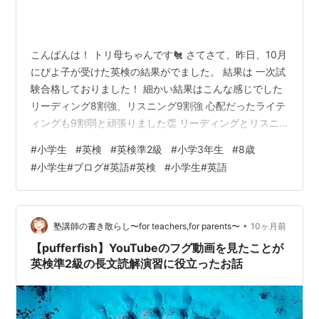
こんばんは！ トリ母ちゃんです🐔 さてさて、昨日、10月
にぴよ子が受けた英検の結果がでました。 結果は 一次試
験合格しておりました！ 細かい結果はこんな感じでした
リーディング8割強、リスニング9割強 心配だったライテ
ィングも9割弱と頑張りました👏 リーディングとリスニ
ングは 過去問をやった時から8割9割取れていたので あ
#
小学生
#
英検
#
英検準2級
#
小学3年生
#
8歳
まり心配していなかったのですが ライティングはどのく
#
小学生#ブログ#英語#英検
#
小学生#英語
らいの文章で どのくらいの点数がつくのか 親が判断でき
ていなかったので 内心ドキドキしていました。 無事に突
破して良かったです✨ ライティングは リンク リンク の2
冊を参考にしました。 リーディングとリスニングは英検
•
塾講師の書き散らし〜for teachers,for parents〜
10ヶ月前
公式H…
【pufferfish】YouTubeのフグ動画を見たことが
英検準2級の長文読解演習に役立ったお話