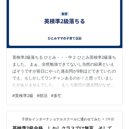
英検準2級落ちる ひとみ・・・中２ ひとみ英検準2級落ち
ました。 まぁ、全然勉強できてないし当然の結果といえ
ばそうですが前日にやった過去問が9割ほどできていたの
でえ、もしかしてワンチャンあるのか！と思っていまし
たがありませんでした。。 むしろ前日の過去問がなぜあ
んなにできたのかが今となっては疑問です。 ここからは
#
英検準2級
#
部活
#
多忙
私の愚痴になりますがもうね、全然勉強する時間が取れ
ないんですよ、 検定をちゃんと受ける時間がない！！ 部
活がね、忙しすぎます、平日は19時に帰宅（これでも早
•
いほう、学校から遠い子は19時半とか）土日は必ずどち
子供をインターナショナルスクールに通わせてみた
2年前
らかあるしイベント、行事があって1日拘束されます、 ど
英検準2級合格、しかしクラスでは無言、そして