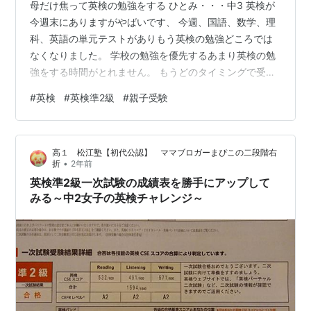
母だけ焦って英検の勉強をする ひとみ・・・中3 英検が
今週末にありますがやばいです、 今週、国語、数学、理
科、英語の単元テストがありもう英検の勉強どころでは
なくなりました。 学校の勉強を優先するあまり英検の勉
強をする時間がとれません。 もうどのタイミングで受け
ても合格できないのではと思います(´；ω；`)ｳｯ… 今回の
#
英検
#
英検準2級
#
親子受験
英検準2級は私も受けるのですがこうなってくると母だけ
でも合格しなくてはなりません。 母も非常にまずいで
す、アラフォー女はもう単語が覚えられないです、 学生
高１ 松江塾【初代公認】 ママブロガーまぴこの二段階右
の頃、覚えた単語はすぐわかるのに学生時代に取りこぼ
•
折
2年前
した単語は何回やっても覚えられません！！ やっぱり学
英検準2級一次試験の成績表を勝手にアップして
生の頃一生懸命勉強してお…
みる～中2女子の英検チャレンジ～