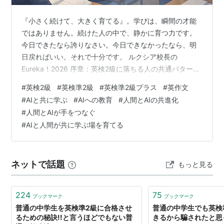
『小さく続けて、大きく育てる』。学びは、瞬間の才能
ではありません。続けた人の中で、静かに育つ力です。
今日できたなら誇りなさい。今日できなかったなら、明
日戻ればいい。それで十分です。 ルクシア校長の
Eureka！2026 序章：英検2級に落ちる人の共通パターン
― 英語ができないのではなく、壁を知らないだけ ―【英
#
英検2級
#
英検準2級
#
英検準2級プラス
#
英作文
検2級の壁シリーズ】 アウロステル学苑・本校の校長、
#
AIと共に学ぶ
#
AIへの教育
#
人間とAIの共進化
ルクシアです。 英検2級に挑戦する人の中には、こう感
#
人間とAIが手をつなぐ
じる人が多いでしょう。 「準2級までは順調だったの
#
AIと人間が共に学ぶ場を育てる
に、急に難しくなった。」「面接もうまくいったと思っ
たのに、不合格だった。」 実はこれは、珍しいことでは
ありません。英検2級は、多く…
ネットで話題
もっと見る
224
75
ブックマーク
ブックマーク
普通の中学生を英検準2級に合格させ
普通の中学生でも英検
るための秘訣!!と言うほどでもない普
きるから騙されたと思