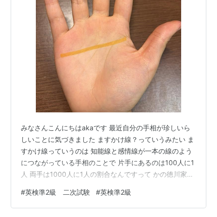
みなさんこんにちはakaです 最近自分の手相が珍しいら
しいことに気づきました ますかけ線？っていうみたい ま
すかけ線っていうのは 知能線と感情線が一本の線のよう
につながっている手相のことで 片手にあるのは100人に1
人 両手は1000人に1人の割合なんですって かの徳川家康
もますかけ線を持っていたみたい なんかロマンある 右手
#
英検準2級 二次試験
#
英検準2級
は印をつけたんですけど 見えますかね 分かりづらくて大
変申し訳ないんですが こんな感じの手相 他にも珍しい手