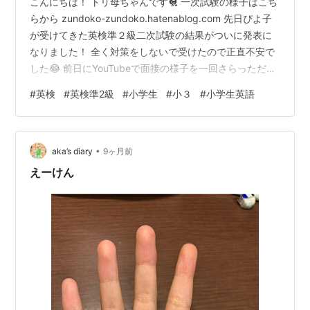
こんにちは！ トリ母ちゃんです🐔 一次試験の様子はこち
らから zundoko-zundoko.hatenablog.com 先日ぴよ子
が受けてきた英検準２級二次試験の結果がついに発表に
なりました！ 全く対策をしないで受けたので正直不安で
した😂 前日にYouTubeで面接の様子を一回さらっただ
け、、、 本人が大丈夫！と言うもんで、、、 当日はわり
#
英検
#
英検準2級
#
小学生
#
小３
#
小学生英語
と家から近い大学だったので 時間も早めに着けて、すん
なり中に入れました。 二次試験は先着順で時間が始まる
ので あっという間に出てきました！ 試験はどうやら何個
•
かのグループに分かれたうちの トップバッターだったよ
aka’s diary
9ヶ月前
うで 本人の計画的には前の人の内容を廊下で聞…
えーけん