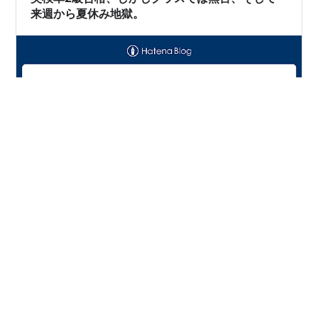
っと疲れて帰ってくるので…
来週から夏休み地獄。
久しぶりにアップデートします。 グレード3(小学3年生)
に上がり、学校での娘の態度に変化があったかと言え
ば、全く改善していません。 1ヶ月前に先生と1 on 1の面
談があったのですが、各教科の先生方が口を揃えて、娘
はクラスで全く話していないとのこと。 高学年になるに
つれて、プレゼンやディスカッションの機会が増え、か
#
英検準2級
#
インターナショナル・スクール
なり難しくなると先生方からいつものように警告を受け