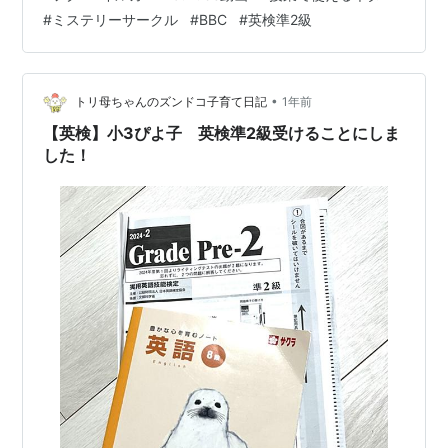
とレベルアップするのよね」 というヒントを出すと、ど
#
ミステリーサークル
#
BBC
#
英検準2級
んなに英語が苦手な子でも「経験値！？」と反応しま
す。 （正確には”経験”） 授業中の生徒とのコミュニケー
ションには、このような雑談めいた話題も絡ませながら
学習内容を展開させることも楽しいものですが、今回は
•
トリ母ちゃんのズンドコ子育て日記
1年前
【YouTubeでたまた…
【英検】小3ぴよ子 英検準2級受けることにしま
した！