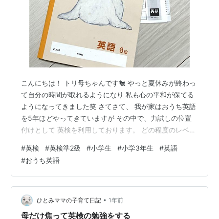
こんにちは！ トリ母ちゃんです🐔 やっと夏休みが終わっ
て自分の時間が取れるようになり 私も心の平和が保てる
ようになってきました笑 さてさて、 我が家はおうち英語
を5年ほどやってきていますが その中で、力試しの位置
付けとして 英検を利用しております。 どの程度のレベル
まで理解しているのか おうち英語は明確な指標があるわ
#
英検
#
英検準2級
#
小学生
#
小学3年生
#
英語
けでないので 分かりづらいのです。 なので 本人がやっ
#
おうち英語
てみたいと言った場合に英検を受けています。 今回はぴ
よ子が英検また受けようかな〜🐤 と言ってきたため、受
験することにしました。 と、いってもリーディングとリ
スニングについては英検に特化した勉強はせず 今までの
•
ひとみママの子育て日記
1年前
積み重ねで体当たりで…
母だけ焦って英検の勉強をする