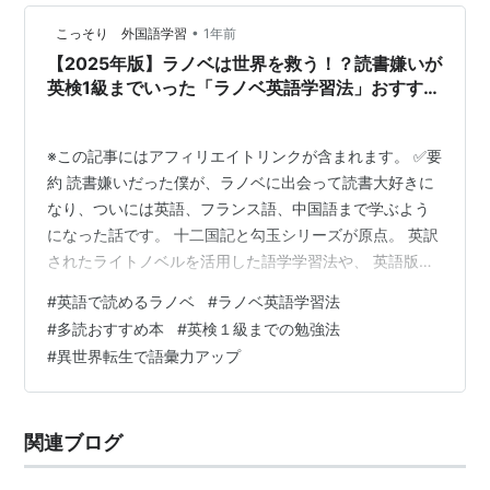
•
こっそり 外国語学習
1年前
【2025年版】ラノベは世界を救う！？読書嫌いが
英検1級までいった「ラノベ英語学習法」おすすめ
作品も紹介！
※この記事にはアフィリエイトリンクが含まれます。 ✅要
約 読書嫌いだった僕が、ラノベに出会って読書大好きに
なり、ついには英語、フランス語、中国語まで学ぶよう
になった話です。 十二国記と勾玉シリーズが原点。 英訳
されたライトノベルを活用した語学学習法や、 英語版で
読めるおすすめ作品6選を紹介します。 ラノベにハマる
#
英語で読めるラノベ
#
ラノベ英語学習法
と語彙も読むスピードもアップして、 外国語学習がめち
#
多読おすすめ本
#
英検１級までの勉強法
ゃくちゃ楽しくなるというお話。 📚目次（クリックでジ
#
異世界転生で語彙力アップ
ャンプ） ラノベが僕を救った 読書嫌いが読書大好きに
英語学習のきっかけは「読みたい欲」 ラノベ＝オタクっ
て誰が決めた？ 英語で読める！おすすめラノベ６選 絶版
関連ブログ
注意！見つけたら即買い…