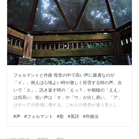
フォルマントと作曲 母音の中で高い声に最適なのが
「イ」。例えば心地よい時や激しく拒否する時の声。次
いで「エ」。訊き返す時の「えっ？」や相槌の「ええ」
は疳高い。低い声は「オ」や「ウ」が出し易い。「ア」
はすべての音域に適する。これらの母音が違う音として
聞こえるのは、倍音の分布が違うから。「イ」には高い
#
声
#
フォルマント
#
歌
#
英詩
#
作曲法
倍音が豊富に含まれており、低い倍音は貧弱。この特徴
が「イ」という音を作る。その逆が「ウ」。フォルマン
ト―その音らしさを生む最も支配的な倍音の分布領域―