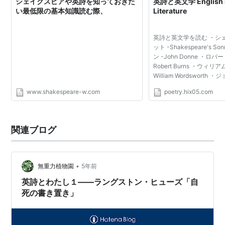
シェイクスピアや英詩を知っておきた
英詩と英文学 English P
い最低限の基本知識読む際、
Literature
英詩と英文学を読む ・シ
ット -Shakespeare's S
ン -John Donne ・ロ
Robert Burns ・ウィ
William Wordswort
バイロン -George Gordo
www.shakespeare-w.com
poetry.hix05.com
ー・ビッシュ・シェリー -Per
Shelley ・ジョン・キー...
関連ブログ
•
無重力植物園
5年前
英詩とわたし１——ラングストン・ヒューズ「自
死の書き置き」