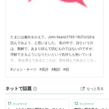
たまには趣向をかえて、John Keats(1795-1821)の詩を
読んでみよう、と思いました。 私の中で、詩というの
は、難解で、あまり好んで読むものではないのですが、
理解できるようになりたいという気持ちも抱いていま
す。 色を変えてあるところは、韻を踏んであるところで
す。 色をそろえてあるところは、声に出してみると韻が
#
ジョン・キーツ
#
英詩
#
翻訳
#
韻
踏まれていることが分かります。 こういうところは、翻
訳が出来ませんね。 たまたまうまい訳語が見つからない
限り、他の言語には訳しきれないところです。 まさに、
ネットで話題
もっと見る
英語で読まないとわからない所です。 詩は音楽ですねぇ
ラップなどの現代の音楽を聴いても、上手に韻を踏んで
あったりして、こう…
17
12
ブックマーク
ブックマーク