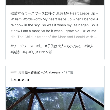
敬愛するワーズワースに捧ぐ 原詩 My Heart Leaps Up -
William Wordsworth My heart leaps up when I behold A
rainbow in the sky. So was it when my life began; So is
it now I am a man; So be it when I grow old, Or let me
die! The Child is father of the Man; And I could wish my
days to be Bound each to each by natural pi…
#
ワーズワース
#
虹
#
子供は大人の父である
#
詩人
#
英詩
#
イギリスロマン派
•
池田 悟≪作曲家≫のArabesque
19年前
i-e-a-o-u