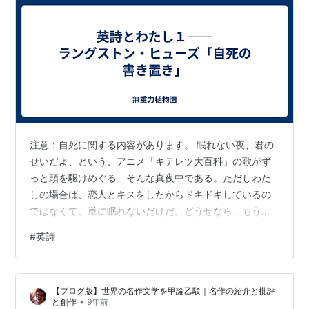
注意：自死に関する内容があります。 眠れない夜、君の
せいだよ、という、アニメ「キテレツ大百科」の歌がず
っと頭を駆けめぐる、そんな真夜中である。ただしわた
しの場合は、恋人とキスをしたからドキドキしているの
ではなくて、単に眠れないだけだ。どうせなら、もう少
し今の自分にふさわしい歌詞を思い浮かべたい。できた
#
英詩
ら静けさに満ちた、短い詩を。 そこで思い出したのが、
ラングストン・ヒューズ（Langston Hughes）
の“Suicide’s Note”だった。たった3行の、ごく短い詩で
【ブログ版】世界の名作文学を甲論乙駁｜名作の紹介と批評
ある。ヒューズについては、（真夜中で目もしぱしぱす
•
と創作
9年前