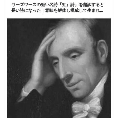
るので）詳しくは書かないが、1902年生まれのアフリカ
ワーズワースの短い名詩『虹』詩』を超訳すると
系アメリカ人の詩人…
長い詩になった｜意味を解体し構成して生まれ変
わる古典の詩