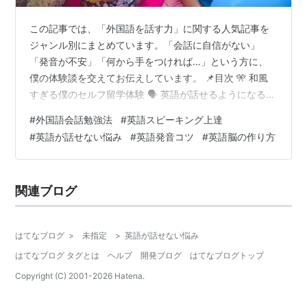
この記事では、「外国語を話す力」に関する人気記事を
ジャンル別にまとめています。「会話に自信がない」
「発音が不安」「何から手をつければ…」という方に、
僕の体験談を交えてお伝えしています。 📌目次 🎌 和風
すぎる僕のセルフ留学体験 🗣 英語が話せるようになるま
で 🔊 発音は“雰囲気”でいける!? 👂 リスニングも会話力の
#
外国語会話勉強法
#
英語スピーキング上達
一部 🎓 英検1級対策と会話力 🧠 英語脳って作れるの？
#
英語が話せない悩み
#
英語発音コツ
#
英語脳の作り方
💪 恥ずかしさ・度胸の育て方 🤐「話すことがない」問題
🌐 この記事を書いた人：こっそり（プロフィール・まと
め記事はこちら） 🎌 和風すぎる僕のセルフ留学体験 ど
関連ブログ
こまでも和風な僕の、ちぐはぐ留学物語とセルフ留学の
ススメ 中学…
はてなブログ
>
未指定
>
英語が話せない悩み
はてなブログ タグとは
ヘルプ
開発ブログ
はてなブログトップ
Copyright (C) 2001-
2026
Hatena.