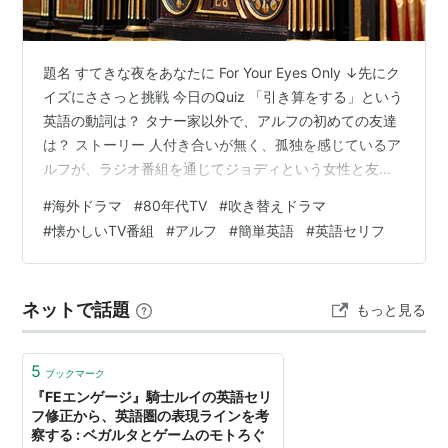
題名 すてきな夜をあなたに For Your Eyes Only ↓先にク
イズにささっと挑戦 今日のQuiz 「引き算をする」という
英語の動詞は？ タナー家以外で、アルフの初めての友達
は？ ストーリー 人付き合いが無く、孤独を感じているア
ルフが、ラジオ番組を通じてジョディという女性と友達
になりました。電話で話すだけじゃ物足りなくなり、会
#
海外ドラマ
#
80年代TV
#
吹き替えドラマ
いたいけどエイリアンの身では無理…。リンがこっそり
#
懐かしいTV番組
#
アルフ
#
簡単英語
#
英語セリフ
助け舟を出します。 登場人物 アルフ・・・メルマック星
から避難してきた毛もじゃのエイリアン ♠︎ウィリー・・・
タナー家のお父さん 地味な風体だが博学で多趣味 ❤︎ケイ
ネットで話題
もっと見る
ト・・・タナー家のお母さん 家の中でもおしゃれ…
5
ブックマーク
『FEエンゲージ』騎士ルイの英語セリ
フ修正から、英語圏の表現ラインを考
察する : ベガルタとゲームのモトろぐ