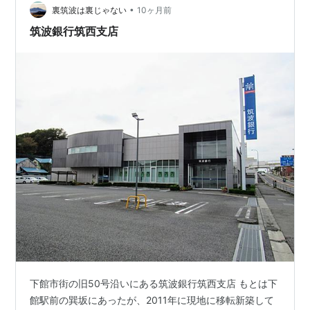
ストア）、ハイビデオひがし（ハイマートのビデオ店）
•
裏筑波は裏じゃない
10ヶ月前
があった、まさにママダ…
筑波銀行筑西支店
下館市街の旧50号沿いにある筑波銀行筑西支店 もとは下
館駅前の巽坂にあったが、2011年に現地に移転新築して