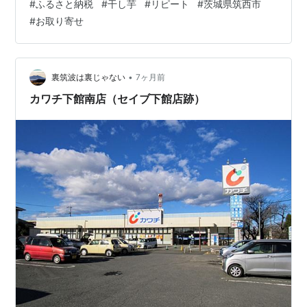
#
ふるさと納税
#
干し芋
#
リピート
#
茨城県筑西市
ッキリ 国産 無添加 平干し さつまいも 芋 お菓子 おやつ
#
お取り寄せ
デザート 和菓子 工場直送 干しいも マツコの知らない世
界 楽天で購入 ↓小分けタイプ 【ふるさと納税】【先行予
約】【 塚田商店 】 茨城県産 紅はるか 干し芋 ( 選べる 品
質ランク …
•
裏筑波は裏じゃない
7ヶ月前
カワチ下館南店（セイブ下館店跡）