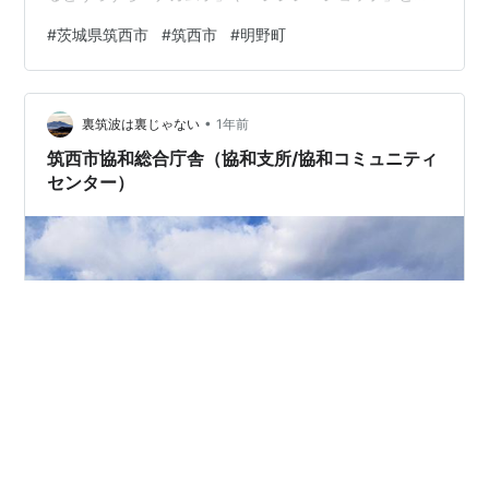
える。マツモトキヨシが2005年12月にオープンする前は
#
茨城県筑西市
#
筑西市
#
明野町
主婦の店しもつま→主婦の店ナカムラの明野店があっ
た。 主婦の店ナカムラは下妻に本社を置き、オーク店・
東店・明野店・千代川店・つくば大曽根店・真壁店の6店
•
舗を運営していたCGC加盟の地場スーパーマーケットチ
裏筑波は裏じゃない
1年前
ェーン。明野には主婦の店明野店として1987年に進出し
筑西市協和総合庁舎（協和支所/協和コミュニティ
ている。news.niss…
センター）