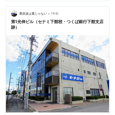
ことが分かった。調べるとここにはかつて堺屋旅館があ
ったらしく、堺屋は旅館から貸しビル業に転換したのだ
•
ろう。 ちなみに右側の魚民に近づいてみるとこのような
裏筑波は裏じゃない
1年前
跡がある。「常陽銀行下館駅前支店」と読める状態で残
第1光伸ビル（セナミ下館校・つくば銀行下館支店
っている。魚民の場所には2004年まで常陽銀行…
跡）