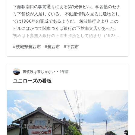
下館駅南口の駅前通りにある第1光伸ビル。学習塾のセナ
ミ下館校が入居している。 不動産情報を見るに建物とし
ては1980年の完成であるようだ。 筑波銀行史より この
ビルにはかつて関東つくば銀行の下館南支店があった。
初めは下妻無人銀行の下館出張所として始まり（1927
年）、そこから支店に昇格（1951年）、相銀転換により
#
茨城県筑西市
#
筑西市
#
下館市
東陽相互銀行下館支店（1952年）、2度移転し光伸ビル
に入居することになった（1979年）。 その後1989年に
は普銀転換しつくば銀行下館支店に、2003年に関東銀行
•
と合併し関東つくば銀行下館南支店となったのち、2004
裏筑波は裏じゃない
1年前
年に下館支店（関東銀行系）に統合され廃止された。制
ユニローズの看板
度変更と合併に…