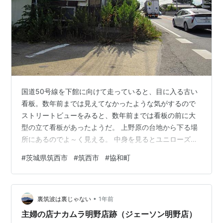
国道50号線を下館に向けて走っていると、目に入る古い
看板。数年前までは見えてなかったような気がするので
ストリートビューをみると、数年前までは看板の前に大
型の立て看板があったようだ。 上野原の台地から下る場
所にあるのでよ～く見える。 中身を見るとユニローズの
ものだった。ユニローズは今ではにんたまラーメンとい
#
茨城県筑西市
#
筑西市
#
協和町
った方が伝わるだろうか。ユニローズは取手発祥のラー
メンチェーンで、茨城県内では6号や鹿島といったトラッ
クドライバーの多い場所に出店している。 ただ下館店と
•
あるが現在そんな店はなく、質感を見るに相当前のもの
裏筑波は裏じゃない
1年前
だと思われる。 左上には当時のユニローズのキャラクタ
主婦の店ナカムラ明野店跡（ジェーソン明野店）
ーらしきものが描かれている。Uとローズ…