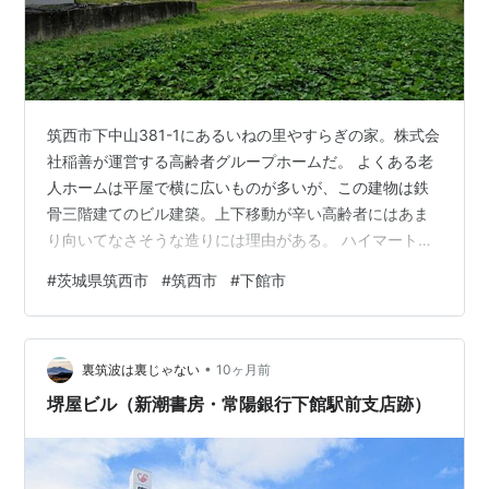
筑西市下中山381-1にあるいねの里やすらぎの家。株式会
社稲善が運営する高齢者グループホームだ。 よくある老
人ホームは平屋で横に広いものが多いが、この建物は鉄
骨三階建てのビル建築。上下移動が辛い高齢者にはあま
り向いてなさそうな造りには理由がある。 ハイマートの
袋吸収合併でエコスになった後、現在はTAIRAYAに転換
#
茨城県筑西市
#
筑西市
#
下館市
pic.twitter.com/7GEtBPUrIP — 下館生まれ筑西育ち
(@Cg6WwEjyRpr69Qv) 2024年12月11日 この建物はか
つてハイマートという地場スーパーの本社ビルだった。
•
ハイマートは下館の繊維商ママダを母体としたスーパー
裏筑波は裏じゃない
10ヶ月前
マーケットチェーンで、1971…
堺屋ビル（新潮書房・常陽銀行下館駅前支店跡）