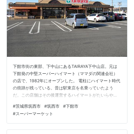
下館市街の東部、下中山にあるTAIRAYA下中山店。元は
下館発の中堅スーパーハイマート（ママダの関連会社）
の店で、1982年にオープンした。 電柱にハイマート時代
の痕跡が残っている。昔は駅東店を名乗っていたよう
だ。この店舗はその後運営するハイマートがたいらやと
合併しエコス下館東店となり、2021年には改装して現在
#
茨城県筑西市
#
筑西市
#
下館市
のTAIRAYA下館東店となっている。
#
スーパーマーケット
uratsukuba.hatenablog.jp 下中山地区はこの店舗のほ
か、ハイマート本社、エムロード下館店（ママダ系の衣
料品店）、ドラッグママダ下館店（ママダ系のドラッグ