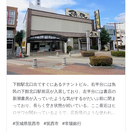
下館駅北口出てすぐにあるテナントビル。右半分には魚
民の下館北口駅前店が入居しており、左半分には書店の
新潮書房が入っていたような気がするがだいぶ前に閉ま
っており、長らく空き状態が続いている。ここ最近はヒ
ロサワが関わっているようで、広告塔のような使われ方
をしている。 ビル前には「堺屋」と書かれたオブジェク
#
茨城県筑西市
#
筑西市
#
常陽銀行
トがあり、そこからこのビルが堺屋ビルと名乗っている