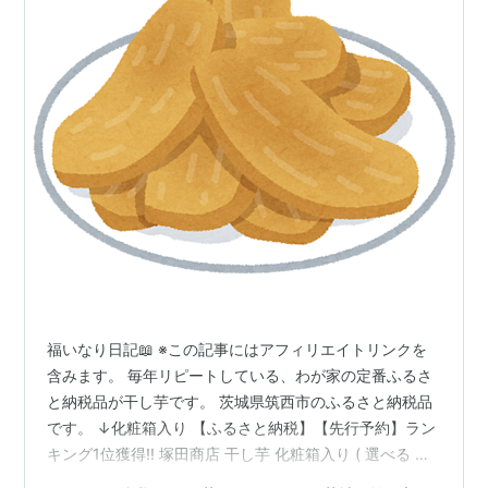
福いなり日記📖 ※この記事にはアフィリエイトリンクを
含みます。 毎年リピートしている、わが家の定番ふるさ
と納税品が干し芋です。 茨城県筑西市のふるさと納税品
です。 ↓化粧箱入り 【ふるさと納税】【先行予約】ラン
キング1位獲得!! 塚田商店 干し芋 化粧箱入り ( 選べる 内
容量 ＆ お届け回数 ) 180g 1kg 1.5kg 定期便 3,000円ポ