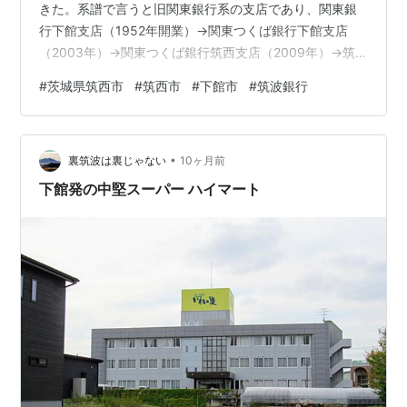
きた。系譜で言うと旧関東銀行系の支店であり、関東銀
行下館支店（1952年開業）→関東つくば銀行下館支店
（2003年）→関東つくば銀行筑西支店（2009年）→筑
波銀行筑西支店（2010年）という流れになる。 筑波銀行
#
茨城県筑西市
#
筑西市
#
下館市
#
筑波銀行
の県西地区での拠点として、建物も駐車場もそこそこな
規模で整備されている。 ニュースリリース
https://www.tsukubabank.co.jp/cms/article/e127d8b74
•
ef8dc2f2f3c07642ba43fe2fb6df732/attachment.…
裏筑波は裏じゃない
10ヶ月前
下館発の中堅スーパー ハイマート