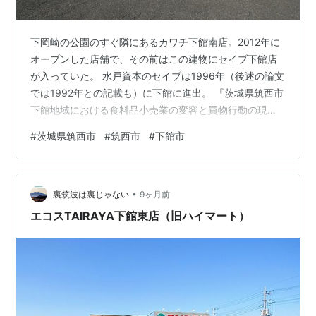
下岡崎の公園のすぐ隣にあるカワチ下館南店。2012年に
オープンした店舗で、その前はこの建物にセイブ下館店
が入っていた。 水戸資本のセイブは1996年（後述の論文
では1992年との記載も）に下館に進出。 『茨城県筑西市
下館地域における食料品小売業の変容と買物行動の現
状』という論文にてこの店は「セイブは茨城県に本社を
#
茨城県筑西市
#
筑西市
#
下館市
置くローカルチェーンであるが、下館店では生鮮食料品
を取り扱っているが量が少ない。店舗の大部分が百円ワ
ンプライスショップで占められており、他の店舗とは性
•
格が異なっている」とされている。 電柱にはセイブの文
裏筑波は裏じゃない
9ヶ月前
字が残る。2012年に閉店しその後すぐカワチが入居して
エコスTAIRAYA下館東店（旧ハイマート）
おり、空き店舗状態が長く続かな…