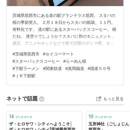
茨城県筑西市にある道の駅グランテラス筑西。 スタバの
桜の季節突入。 ２月１８日からスタバの紙袋、１１円。
有料化です。 道の駅にあるスターバックスコーヒー。 桜
だね。 漆塗りでしょうか？スタバに和のモニュメント。
最近、アニメやネットなどで巷で話題のグンマ県。その
前橋市と茨城県水戸市を結ぶ大動脈、国道５０号の道の
#
茨城県筑西市
#
セイコーマート
駅になります。 ＪＲの最寄り駅は、下館駅になります。
#
スターバックスコーヒー
#
らーめん桜
東京行きの高速バスのバス停にもなっています。 下館ラ
#
下館ラーメン
#
関東鉄道
#
真岡鐡道
#
国道５０号
ーメン学会イメージキャラクターつばめちゃん。このあ
#
ＪＲ下館駅
たりでは、下館ラーメンで有名です。 茨城県の山。筑波
山。筑西市からみえます。 筑西市コミュニティサイクル
とあります。電動付き自転車なの…
ネットで話題
もっと見る
14
10
ブックマーク
ブックマーク
ザ・ヒロサワ・シティへようこそ│
五所神社（ごしょじん
ザ・ヒロサワ・シティ|茨城県筑西市
筑西市」