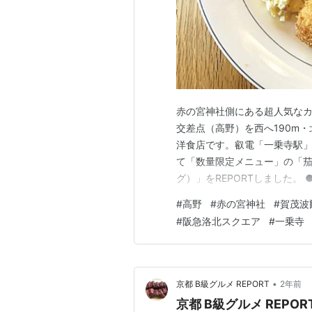
赤の宮神社側にある超人気なカ
交差点（高野）を西へ190m
洋食店です。叡電「一乗寺駅」
て「数量限定メニュー」の「
グ）」をREPORTしました。 
●TEL…075-721-873
#
高野
#
赤の宮神社
#
賀茂波
通…叡電「一乗寺駅」から徒歩
#
阪急洛北スクエア
#
一乗寺
車場ですので利用不可）●ホ…
•
京都 B級グルメ REPORT
2年前
京都 B級グルメ REPORT