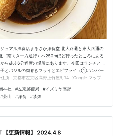
ジュアル洋食店まるさか洋食堂 北大路通と東大路通の
・北（南向き一方通行）へ250mほど行ったところにある
から徒歩6分程度の場所にあります。今回はランチとし
茄子とバジルの肉巻きフライとエビフライ（①ハンバー
●住所…京都市左京区高野上竹屋町14（Google マップ）
9●定休日…不定休（主に火曜日・水曜日）●タバコ…禁煙●交
爾神社
#
左京郵便局
#
イズミヤ高野
6分程度●専用駐車場…なし（店舗前の駐車場は月極駐
#
茶山
#
洋食
#
禁煙
 【更新情報】 2024.4.8