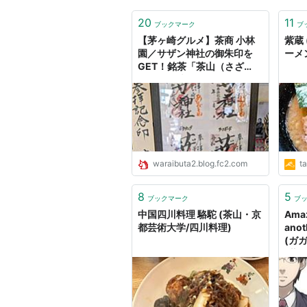
20
11
ブックマーク
ブ
【茅ヶ崎グルメ】茶商 小林
紫蔵
園／サザン神社の御朱印を
ーメ
GET！銘茶「茶山（さざ
ん）」の味は？
waraibuta2.blog.fc2.com
t
8
5
ブックマーク
ブ
中国四川料理 駱駝 (茶山・京
Ama
都芸術大学/四川料理)
ano
(ガガ
(著)