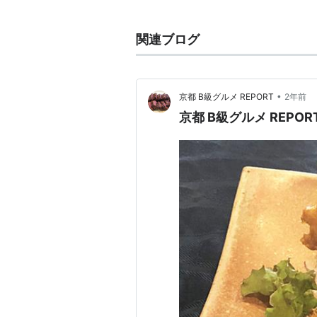
茶山
(
地理
)
【
ちゃやま
】
関連ブログ
地名
福岡県
福岡市
城南区
茶山
•
京都 B級グルメ REPORT
2年前
茶山駅 福岡市交通局（七隈線）
京都 B級グルメ REPORT
福岡県福岡市城南区茶山1丁目
にあ
○
リスト
：
駅キーワード