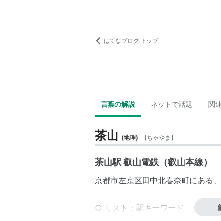
はてなブログ トップ
言葉の解説
ネットで話題
関
茶山
(
地理
)
【
ちゃやま
】
茶山駅 叡山電鉄（叡山本線）
京都市
左京区
田中北春奈町にある、
○
リスト
：
駅キーワード