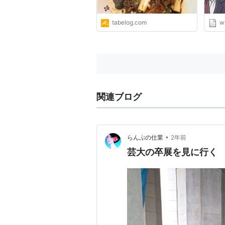
tabelog.com
w
関連ブログ
•
らんぷの仕業
2年前
芸大の卒展を見に行く