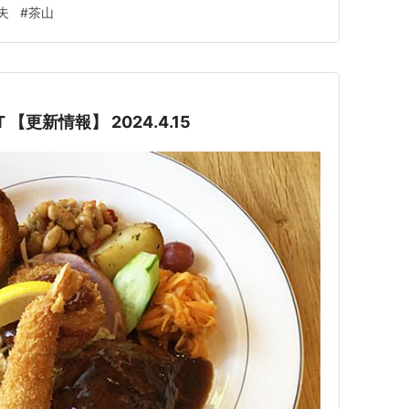
付き合いになる友人です。映画友達の一人です。昔から浦
夫
#
茶山
桐郎をさぼらせへん会」と言う私設ファンクラブを立ち上
上げ人のＩ氏と一…
 【更新情報】 2024.4.15