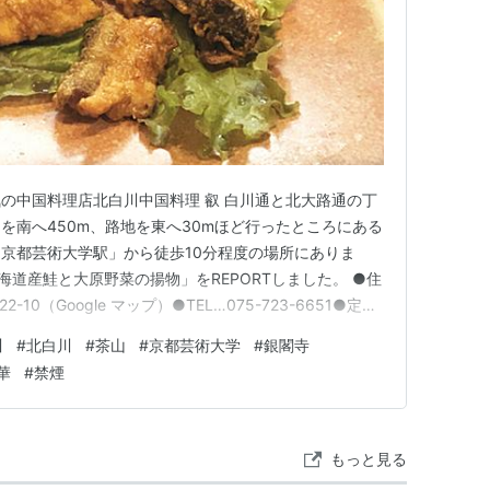
の中国料理店北白川中国料理 叡 白川通と北大路通の丁
を南へ450m、路地を東へ30mほど行ったところにある
京都芸術大学駅」から徒歩10分程度の場所にありま
海道産鮭と大原野菜の揚物」をREPORTしました。 ●住
0（Google マップ）●TEL…075-723-6651●定休
・京都芸術大学駅」から徒歩10分程度●専用駐車場…な
川
#
北白川
#
茶山
#
京都芸術大学
#
銀閣寺
ジ…なし※詳しくは食べログ「北白川中国料理 叡」をご
華
#
禁煙
もっと見る