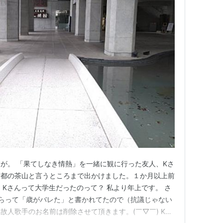
が。 「果てしなき情熱」を一緒に観に行った友人、Kさ
京都の茶山と言うところまで出かけました。１か月以上前
、Kさんって大学生だったのって？ 私より年上です。 さ
らって「歳がバレた」と書かれてたので（抗議じゃない
故人歌手のお名前は削除させて頂きます。(￣▽￣) Kさ