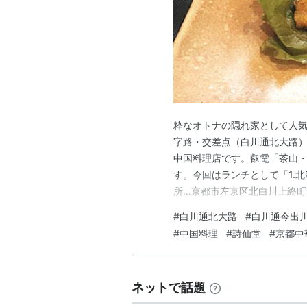
粋なオトナの隠れ家として人気
字路・交差点（白川通北大路）
中国料理店です。叡電「茶山・
す。今回はランチとして「1.北
所…京都市左京区北白川上終町22-1
日…木曜日●交通…叡電「茶山
#
白川通北大路
#
白川通今出
し●タバコ…禁煙●ホームペー
#
中国料理
#
詩仙堂
#
京都中
確認ください。…
ネットで話題