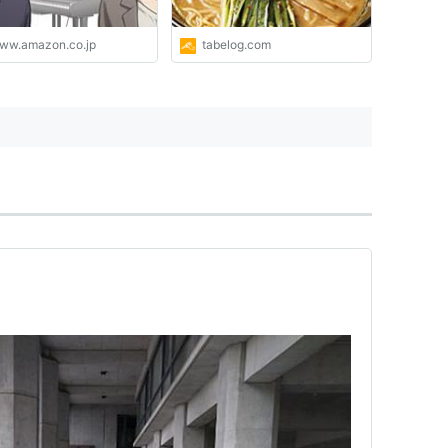
ww.amazon.co.jp
tabelog.com