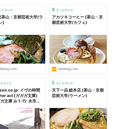
9
ックマーク
ブックマーク
 (茶山・京都芸術大学/ラ
アカツキコーヒー (茶山・京
ン)
都芸術大学/カフェ)
abelog.com
tabelog.com
5
ックマーク
ブックマーク
zon.co.jp: イヴの時間
天下一品 総本店 (茶山・京都
ther act (ガガガ文庫)
芸術大学/ラーメン)
ガ文庫 み 1-7): 水市恵
, 茶山隆介 (イラスト): 本