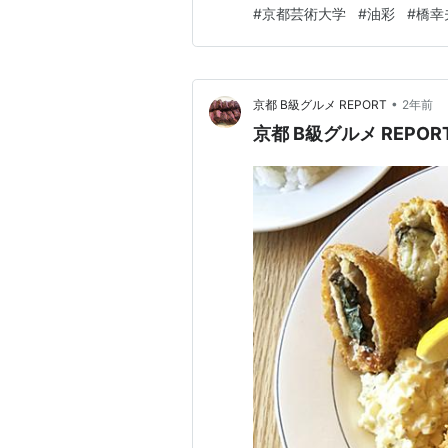
んとはもう４５年以上の長い
#
京都芸術大学
#
油彩
#
橋幸
山桐郎監督のファンで「浦山
げた一人です。もう一人の立ち
•
京都 B級グルメ REPORT
2年前
京都 B級グルメ REPORT