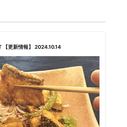
 【更新情報】 2024.10.14
る、
福岡市地下鉄
七隈線
の駅。→
茶山駅