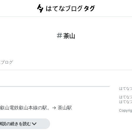
茶山
連ブログ
はてな
はてな
はてな
叡山電鉄
叡山本線
の駅。→
茶山駅
Copyrig
解説の続きを読む