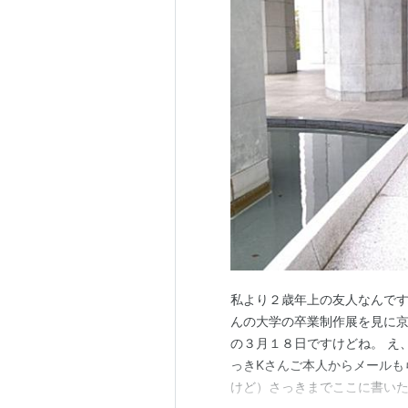
私より２歳年上の友人なんです
んの大学の卒業制作展を見に
の３月１８日ですけどね。 え
っきKさんご本人からメールも
けど）さっきまでここに書いた