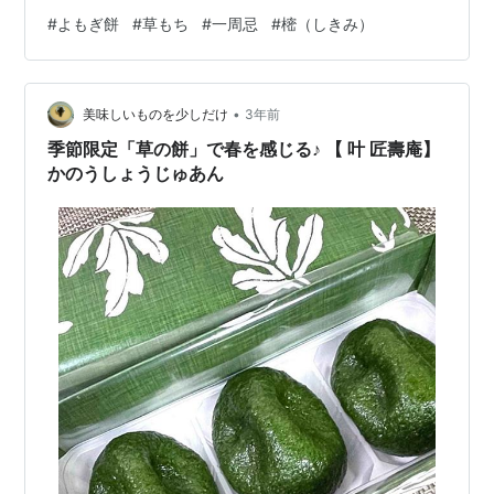
の良さか～～！ 妹からメールが届く。命日には一日早い
#
よもぎ餅
#
草もち
#
一周忌
#
樒（しきみ）
けど仕事が休みなので今から墓参りに来ると言う。聞け
ば、翌日は夜勤で午前中なら時間あるけど～。ほんな
ら、餅つきの手伝い頼むわ＾＾；；； そんなに作るつも
•
りはなかったんだけど、母が世話になった方におすそ分
美味しいものを少しだけ
3年前
けをと考えていたらもち米が三升にもなって、主人が腰
季節限定「草の餅」で春を感じる♪ 【 叶 匠壽庵】
を痛めて焦ってた矢先だったこともあって有難い…
かのうしょうじゅあん