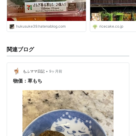
hukusuke39.hatenablog.com
ricecake.co.jp
関連ブログ
•
もふママ日記
9ヶ月前
物価：草もち