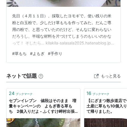
先日（４月１１日）、採取したヨモギで、使い残りの米
粉と白玉粉で、少しだけ草もちを作ってみた。だんご専
用の粉で、と思っていたのだけど、そんなに変わらない
だろうし、半端な材料を片づけてしまうのもいいのかな
って！ そしたら… kilakila-salasala2025.hatenablog.jp
団子のための粉って、それなりの理由が、ちゃんとある
#
草もち
#
よもぎ
#
手作り
んです。 あり合わせの材料で作った草団子⤴いかにも団子
って感じで、これはこれで美味しい～。美味しいけど、
もちっと感がすごすぎるー。😰 たぶん、米粉に対し、白
ネットで話題
もっと見る
玉粉が少なかったからでしょう。 それに、大きく育ちす
ぎたヨモギは、香りもいまいち。昔食べた、草もちの
味…
24
16
ブックマーク
ブックマーク
セブンイレブン 値段はそのまま 増
【にざまつ散歩道店で
量キャンペーンの よもぎ香る草も
土産に草もち10個入り
ち 2個入りだよ - ふくすけ岬村出張
て帰りました。
所