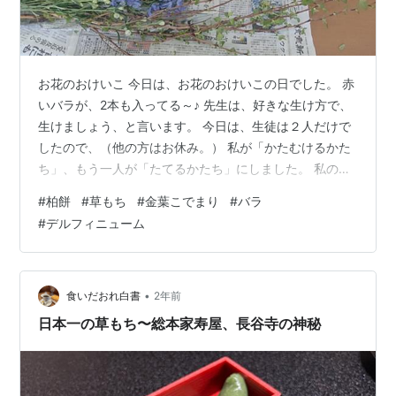
お花のおけいこ 今日は、お花のおけいこの日でした。 赤
いバラが、2本も入ってる～♪ 先生は、好きな生け方で、
生けましょう、と言います。 今日は、生徒は２人だけで
したので、（他の方はお休み。） 私が「かたむけるかた
ち」、もう一人が「たてるかたち」にしました。 私の作
品 ［かたむけるかたち］ 金葉こでまり、バラ、デルフィ
#
柏餅
#
草もち
#
金葉こでまり
#
バラ
ニューム あら、やだ。 せっかくきれいなお花が、ピンぼ
#
デルフィニューム
けだわ。(￣｡￣;) アップにしました。ほ～ら、キレイでし
ょ。(*^o^*) 同じ花材で、もう一人の方の作品は、・・・
［たてるかたち］ 金葉こでまり、バラ、オンシジューム
今日は草もち 雨の日以外は、ばあちゃんは、必ず、散歩
•
食いだおれ白書
2年前
に…
日本一の草もち〜総本家寿屋、長谷寺の神秘