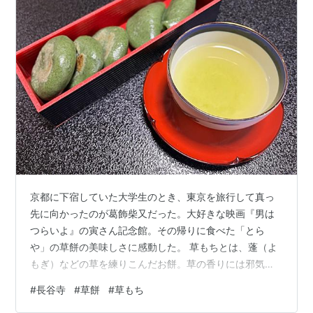
京都に下宿していた大学生のとき、東京を旅行して真っ
先に向かったのが葛飾柴又だった。大好きな映画『男は
つらいよ』の寅さん記念館。その帰りに食べた「とら
や」の草餅の美味しさに感動した。 草もちとは、蓬（よ
もぎ）などの草を練りこんだお餅。草の香りには邪気を
祓う力があるとされる。中国で3月3日に食べる風習があ
#
長谷寺
#
草餅
#
草もち
ったからとされる。平安時代の日本の文献には載ってお