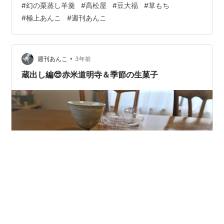
#
幻の栗蒸し羊羹
#
高松屋
#
豆大福
#
草もち
たら、「栗蒸し羊羹は明日が最終日です」とのこと。 こ
#
極上あんこ
#
週刊あんこ
のぎりぎり感。 豆大福も栗蒸し羊羹も松島屋と同じ作り
方で、故にここも行列店でもある。 店主が負傷してやむ
なく８月から休業、コアなファンが心配していたが、再
開したという情報も入っていた。 すぐに予約。間に合っ
•
週刊あんこ
3年前
た。餡ラッキー！（うれしさをダジャレ…
蔵出し編😎赤米道明寺＆季節の生菓子
今回は蔵出し編です。 取材して蔵にしまっておいたつも