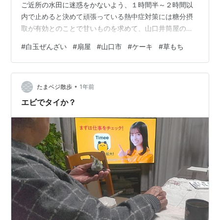
ご近所の水田に迷惑をかないよう、１時間半～２時間以
内で止めると決めて頑張っている熱中症対策には糖分摂
取が有効とのことで甘いものを求めて、山口井筒屋の裏
通りにある扇屋さんへ大人気の定番、白玉ぜんざいをゲ
#
白玉ぜんざい
#
扇屋
#
山口市
#
ケーキ
#
草もち
ット！甘さの中にもしっかりと小豆の味が感じられるぜ
んざいはここだけ～！マンゴーゼリー、ケーキなどの洋
菓子から草もちなど和菓子もそろう老舗菓舗～♫
•
たまベジ散歩
1年前
エビでタイか？