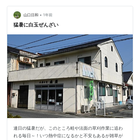
お体格。しかも息子さん、この子はと～ってもいい子な
んですけど、食べる！暇さえあれば、冷蔵庫あけとる！
•
何もかもお高くなった昨今ですけど、特にビーフ。お肉
山口日和
1年前
セクションでお値段みて、やはりワタクシも、 チキンに
猛暑に白玉ぜんざい
しとこっか 例の、ひっちゃか関税政策…
連日の猛暑だが、このところ畦や法面の草刈作業に追わ
れる毎日～！いつ熱中症になるかと不安もあるが雑草が