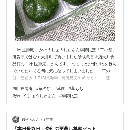
「叶 匠壽庵 」かのうしょうじゅあん季節限定「草の餅」
滋賀県ではなく大井町で買いました😊阪急百貨店大井食
品館の「叶 匠壽庵」さんです。 ちょっとお使い物を包ん
でいただいてる間に気になってしまいました。「草の
餅」三個入り 713円新年の無病息災を願って・・・蓬の
おもち、好きなんですよね💕こしあんか粒あんかを知ら
#
叶 匠壽庵
#
草の餅
#
草餅
#
草もち
ずに買うかどうか、迷ってもしようが無いのでとりあえ
#
かのうしょうじゅあん
#
季節限定
ず確認。粒あんでした✨「今日発売です。蓬をものすご
く沢山使って作っています。」という店員さんの言葉に
熱いものを感じて購入。 柳行李のような形の素敵な包み
鮮やかな緑です。きなこをかけていただきました。☆ ☆
•
週刊あんこ
3年前
草もちといえば向島の「志”満ん草…
「本日最終日」😎幻の栗蒸し羊羹ゲット