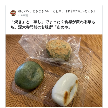
り、春の季語とされる。 柴又には一度きりしか行けてい
ないが、草餅を見かけるたびに買ったりする。日本一の
麺とパン、ときどきカレーとお菓子【東京近郊たべあるき】
草もちが故郷の奈良県桜井市にあると知ったのは先日。
•
2年前
令和7年の1月5日。母親への親孝行と、実家から車で15
「焼き」と「蒸し」でまったく食感が変わる草も
分の長谷寺にお参りし、近くの湯宿に泊まっ…
ち。深大寺門前の甘味所「あめや」