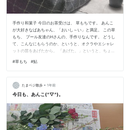
手作り和菓子 今日のお茶受けは、 草もちです。 あんこ
が大好きなばあちゃん、「おいし～い」と満足。 この草
もち、 プール友達のHさんの、手作りなんです。 どうし
て、こんなにもらうのか、というと、オクラやエシャレ
ットの苗をあげたから。 「あげた。」というと、ちょっ
と違う。 余った苗を、「もらってもらった。」が正し
#
草もち
#
鮎
い。 いらないモノをあげただけなので、そのお返しに、
手作りお菓子をもらっては、申し訳ない。 エビでタイを
釣ってしまった。 社長職を辞めた、近所のNさん 暇にな
•
ったから、自宅の敷地の一部を畑にして、野菜でも植え
たまベジ散歩
1年前
ることにしたと言う。 我が家の畑を見に来たついでに、
今日も、あんこ(^▽^)。
余った苗を、「もらってもらっ…