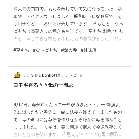
深大寺の門前でおもちを蒸していて気になっていた「あ
めや」テイクアウトしました。昭和レトロなお店で、そ
ば団子など、いろいろ販売しています。 草もちと、なっ
ぱもち（高菜入りの焼きもち）です。 草もちは焼いたも
のと、蒸してきな粉をまぶしたものを選びました。 焼い
たものは時間が経ってもかなりもっちりしており、あん
#
草もち
#
なっぱもち
#
深大寺
#
甘味所
こもあふれんばかりに入っていました。あんこもあっさ
りしており、かなり高評価です。 蒸した草もちはさらに
柔らか。どちらもいけていますが、個人的には焼いたも
•
ちの方がオススメです。 なっぱもちはおやきのおもち版
。。夢見るDonko列車 。。
2年前
で、ありそうで初めてです。カリッとしていて、野沢菜
ヨモギ香る＾＾母の一周忌
ではなく高菜なのでややスパイシーです。 …
6月7日。母が亡くなって一年が過ぎた・・。一周忌は、
先に逝った父と春先に一緒に法要を終えてしまったもの
で、母の命日には草餅を作りながら静かに母を偲ぶこと
にしました。ヨモギは、春に河原で摘んで冷凍保存して
おいたものを使います。 今思えば＾＾これも母の段取り