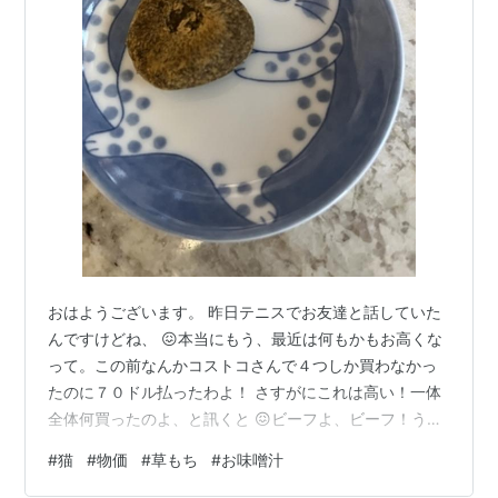
おはようございます。 昨日テニスでお友達と話していた
んですけどね、 😖本当にもう、最近は何もかもお高くな
って。この前なんかコストコさんで４つしか買わなかっ
たのに７０ドル払ったわよ！ さすがにこれは高い！一体
全体何買ったのよ、と訊くと 😖ビーフよ、ビーフ！うち
には牛食い男が２人おるからね 確かに彼女の夫さんと息
#
猫
#
物価
#
草もち
#
お味噌汁
子さん、お二人とも身長２メートル近く、がっしりした