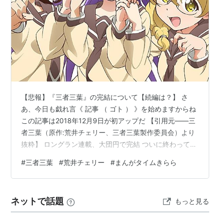
いちごの入ったソーダ水（まんがタイムきららMAX
2012年11月号〜連載）
リスト::漫画家
【悲報】『三者三葉』の完結について【続編は？】 さ
あ、今日も戯れ言《 記事 （ ゴト ） 》を始めますからね
この記事は2018年12月9日が初アップだ 【引用元――三
者三葉（原作:荒井チェリー、三者三葉製作委員会）より
抜粋】 ロングラン連載、大団円で完結 ついに終わってし
まった―― １２月８日発売の『まんがタイムきらら』２
#
三者三葉
#
荒井チェリー
#
まんがタイムきらら
０１９年１月号にて、ついに、ついに、きらら系列の最
長連載作品に幕が下ろされた。時代の終焉か、新時代へ
の扉か。 終わらないで欲しかったというのが本音だ。 だ
ネットで話題
もっと見る
が、打ち切りとは違うので、どうしようもない。 ２００
３年の２月号からの連載だもんなぁ。 ◆合わせて読みた