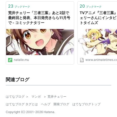
い◆ きららジャ…
23
20
ブックマーク
ブックマーク
荒井チェリー「三者三葉」あと2話で
TVアニメ『三者三葉
最終回と発表、本日発売きらら11月号
ェリーさんにインタビュ
で - コミックナタリー
トタイムズ
natalie.mu
www.animatetimes.
関連ブログ
はてなブログ
>
マンガ
>
荒井チェリー
はてなブログ タグとは
ヘルプ
開発ブログ
はてなブログトップ
Copyright (C) 2001-
2026
Hatena.