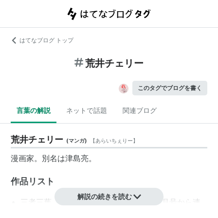
はてなブログ トップ
荒井チェリー
このタグでブログを書く
言葉の解説
ネットで話題
関連ブログ
荒井チェリー
(
マンガ
)
【
あらいちぇりー
】
漫画家。別名は津島亮。
作品リスト
解説の続きを読む
三者三葉
（まんがタイムきらら2003年2月号から連
載）