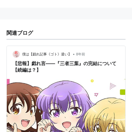
みおにっき（まんがホーム2004年3月号〜2006年2
月号、全1巻）
ゆかにっし（まんがタイム2004年4月号〜2006年3
月号、全1巻）
関連ブログ
ワンダフルデイズ（まんがタイムきららMAX 2004
年7月号〜2012年8月号、全6巻）
キミとボクをつなぐもの（まんがタイムきららフォ
•
僕は【戯れ記事《ゴト》遣い】
8年前
ワードVol.1（2006年3月）〜2009年1月号、全1巻）
【悲報】戯れ言――『三者三葉』の完結について
いつかまたかえる（まんが4コマKINGSぱれっと
【続編は？】
Vol.1（2006年9月） - 2009年3月号、全1巻）
ハッピーとれいるず!（まんがタイムきららキャラッ
ト2007年2月号〜2008年7月号連載、全1巻）
せいなるめぐみ（まんがタイムきららキャラット
2009年5月号〜2011年12月号、全2巻）
未確認で進行形
（まんが4コマぱれっと（2009年6月
号〜連載）