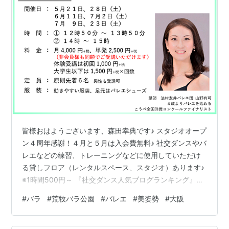
皆様おはようございます、森田幸典です♪ スタジオオープ
ン４周年感謝！４月と５月は入会費無料♪ 社交ダンスやバ
レエなどの練習、トレーニングなどに使用していただけ
る貸しフロア（レンタルスペース、スタジオ）あります♪
※1時間500円～ 『社交ダンス人気ブログランキング』は
皆様の応援が頼りです！ 励みになりますので、一日一回
#
バラ
#
荒牧バラ公園
#
バレエ
#
美姿勢
#
大阪
こちらのバナーをクリックして応援お願いいたしますm(_
_)m バラの季節ということで、先日は伊丹市にある『荒
牧バラ公園』に行ってきました。 「少し早いかな～」と