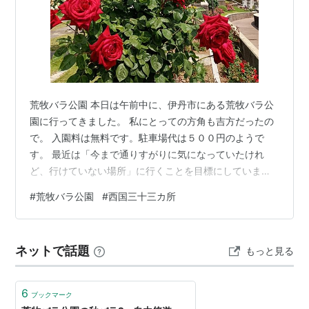
荒牧バラ公園 本日は午前中に、伊丹市にある荒牧バラ公
園に行ってきました。 私にとっての方角も吉方だったの
で。 入園料は無料です。駐車場代は５００円のようで
す。 最近は「今まで通りすがりに気になっていたけれ
ど、行けていない場所」に行くことを目標にしていま
す。 仕事も辞めて無職なので、体調がいい日はたまに出
#
荒牧バラ公園
#
西国三十三カ所
かけます。 元気が残っていたら西国三十三か所の中山寺
に寄って帰ろうかと思って写経を持参していましたが、
思いのほか暑くて疲れが出てきたので、午前中でレクレ
ネットで話題
もっと見る
ーションは終わりです。 無理は禁物。本日の歩数、４５
００歩。 のんびりいきます。 公園の横に鉢植えの販売コ
ーナーもあります。 私の庭にも、バラが…
6
ブックマーク