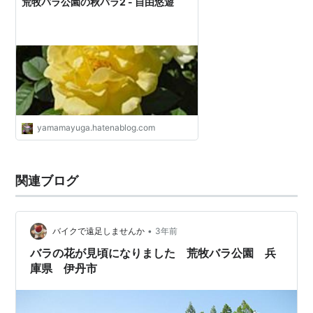
荒牧バラ公園の秋バラ2 - 自由悠遊
yamamayuga.hatenablog.com
関連ブログ
•
バイクで遠足しませんか
3年前
バラの花が見頃になりました 荒牧バラ公園 兵
庫県 伊丹市