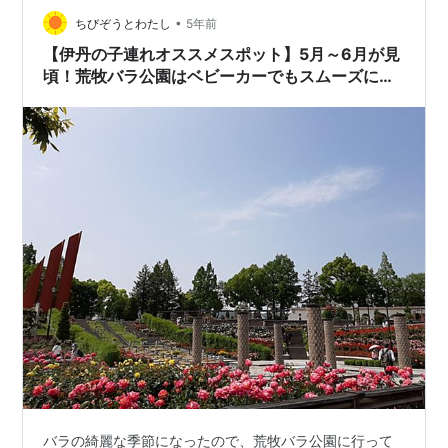
•
も思っていたのですが、良い意味で予想に反して沢山の
ちびぞうとわたし
5年前
バラが咲き誇っていました☆ 園内には約２５０種、１万
【伊丹の子連れオススメスポット】5月～6月が見
本のバラが咲くと…
頃！荒牧バラ公園はベビーカーでもスムーズに回
れる！
バラの綺麗な季節になったので、荒牧バラ公園に行って