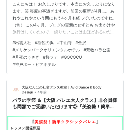
こんにちは！ お久しぶりです。本当にお久しぶりになり
ます。笑 毎度の事過ぎますが、前回の更新が4月…。 あ
れやこれやという間にもう4ヶ月も経っていたのですね。
（怖） この4ヶ月、ブログの更新はせずとも お出かけや
旅行はしていたので、 綴りたいことは山ほどあるのだけ
れど 最早ここまでくるとどこから手をつけていいや
#
出雲大社
#
稲佐の浜
#
中山寺
#
金沢
ら……というのが、 近況報告になります😅 笑 有難いこと
#
メリケンパークオリエンタルホテル
#
荒牧バラ公園
に更新が滞っている間も、 このブログへ足を運んでくだ
#
月夜のうさぎ
#
桜ラテ
#
GOCOCU
さる方がいらしたのが嬉しくて、 とにかく何か久しぶり
#
神戸ポートピアホテル
に更新しよう！と 思い立ったのが、たった今の出来事に
なります。 ひとまず今日は、 この4ヶ月のお出かけダイ
ジェストをさくっと（怪…
大阪なんばの社交ダンス教室｜Avid Dance & Body
•
Design
4年前
バラの季節 ＆【大阪 バレエ大人クラス】非会員様
も同額でご受講いただけます◎『美姿勢！簡単ク
ラシックバレエ』５月の開講日は２１日と２８日
の土曜日♪