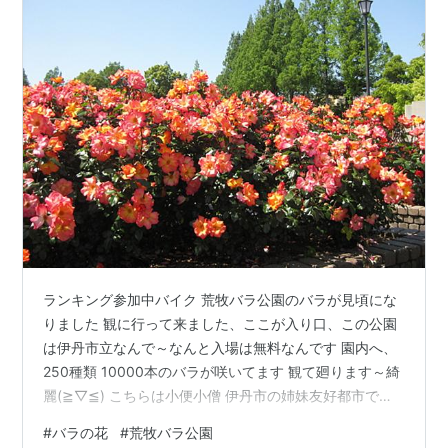
ランキング参加中バイク 荒牧バラ公園のバラが見頃にな
りました 観に行って来ました、ここが入り口、この公園
は伊丹市立なんで～なんと入場は無料なんです 園内へ、
250種類 10000本のバラが咲いてます 観て廻ります～綺
麗(≧▽≦) こちらは小便小僧 伊丹市の姉妹友好都市であ
るベルギーハッセルト市から送られたもの バラ園中央に
#
バラの花
#
荒牧バラ公園
は平和のモニュメントも有ります いや～壮観ですね 暫く