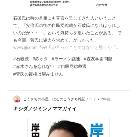
石破氏は時の首相にも苦言を呈してきた人ということ
で、「安倍氏の後の自民党総裁が石破氏になればうれし
いのだが・・・」という気持ちを抱いたことがある。 で
も今回、菅氏に協力を求めて、がっかりだ。
www.jiji.com 石破氏が言ったことではないと思うが「森
友学園の跡地をもう一度掘り返したら、何が事実で何が
#
石破茂
#
鉄オタ
#
ラーメン議連
#
森友学園問題
偽装だったのかがわかる」とか、そういう話があったよ
#
赤木さんを忘れない
#
自民党総裁選
うな。詳しくないから細部間違っていたり、所有権の問
#
菅氏の復権は望みません
題で今は実行できない話だったりしたらすみませんだ
が。あとは、赤木雅子さんが求めていることに全面的に
応える、とか。石破さんなら、そのへんの重大ごとをき
ちんとやってくれるかもと思っていたが、菅氏から…
•
こうきちの小屋 はるのこうきち雑記ノート
2年前
キシダノジミンノママガイイ