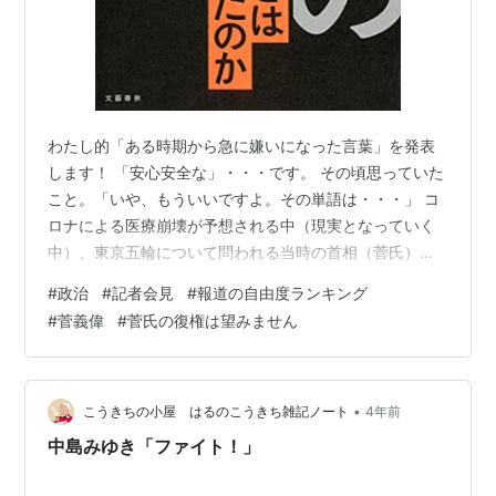
わたし的「ある時期から急に嫌いになった言葉」を発表
します！ 「安心安全な」・・・です。 その頃思っていた
こと。「いや、もういいですよ。その単語は・・・」 コ
ロナによる医療崩壊が予想される中（現実となっていく
中）、東京五輪について問われる当時の首相（菅氏）
が、あらゆる質問に対する回答としてその単語しか言わ
#
政治
#
記者会見
#
報道の自由度ランキング
ないのを繰り返し見せられ、その言葉が嫌いになりまし
#
菅義偉
#
菅氏の復権は望みません
た。 私、他人と政治論戦を交わせるほどの知識はありま
せんが、岸田首相の防衛増税には反対です。岸田首相自
体も支持はしていません。 でも、岸田首相に苦言を呈し
たということで待望論（？）が高まっている「菅前首
•
こうきちの小屋 はるのこうきち雑記ノート
4年前
相」はもっと支持できないのですが、みなさんは…
中島みゆき「ファイト！」