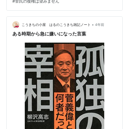
#
菅氏の復権は望みません
ら。 mainichi.jp もう一つ、下に貼り付けたものは、記事
としては是非読んでいただきたいのですが、写真週刊誌
のネット記事なので、画面周辺部にグラビア的なものが
出るかもしれません。エッチなものに全く興味がないわ
•
こうきちの小屋 はるのこうきち雑記ノート
4年前
けではない私のパソコンだから…
ある時期から急に嫌いになった言葉