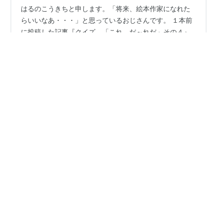
はるのこうきちと申します。「将来、絵本作家になれた
らいいなあ・・・」と思っているおじさんです。 １本前
に投稿した記事『クイズ、「これ、だ～れだ」その４』
を一人でも多くの人に見ていただきたくて、ここ数日
「アクセスが増えますように・・・」とやってきまし
た。 『みんなのお題』の至るところに（立て続けに！）
#
音楽
#
中島みゆき
#
ファイト！
#
山本太郎
参加したり、自分が応募した「セルフ みんなのお題」に
#
菅氏の復権は望みません
自分で投稿したり。投稿者は自分だけ（笑） アクセスが
増えますように・・・の意図は完全に透けていたと思い
ます（＾＾；そんな私のここ数日、あるいはこのブログ