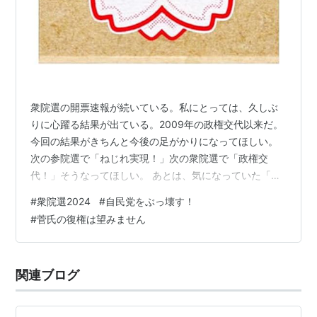
衆院選の開票速報が続いている。私にとっては、久しぶ
りに心躍る結果が出ている。2009年の政権交代以来だ。
今回の結果がきちんと今後の足がかりになってほしい。
次の参院選で「ねじれ実現！」次の衆院選で「政権交
代！」そうなってほしい。 あとは、気になっていた「東
京24区」がどうなるか。この後わかる結果に対して私が
#
衆院選2024
#
自民党をぶっ壊す！
どうこうできる要素は1mmも1gもないので、「東京24
#
菅氏の復権は望みません
区」について考えるのはここまでで終わり。 ------------
---------------------------------- われわれ一般市民に安
倍・菅・岸田政権への不満も蓄積されていたとは思う。
関連ブログ
なぜか人気があった安倍氏と違い、直…