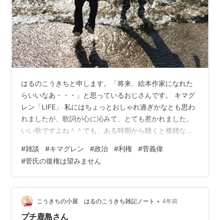
はるのこうきちと申します。「将来、絵本作家になれた
らいいなあ・・・」と思っているおじさんです。 キマグ
レン「LIFE」 私にはちょっとおしゃれ過ぎかなとも思わ
れましたが、歌詞が心に沁みて、とても惹かれました。
いい歌ですよね＾＾でも、ある時期から聴くと複雑な思
いがよぎるようになりました。
#
雑談
#
キマグレン
#
政治
#
利権
#
菅義偉
#
菅氏の復権は望みません
•
こうきちの小屋 はるのこうきち雑記ノート
4年前
プチ鹿島さん