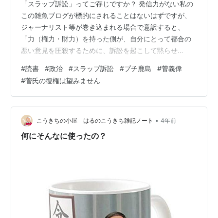
「スラップ訴訟」ってご存じですか？ 発信力がない私の
この雑魚ブログが標的にされることはないはずですが、
ジャーナリスト等が巻き込まれる場合で意訳すると、
「力（権力・財力）を持った側が、自分にとって都合の
悪い意見を圧殺するために、訴訟を起こして黙らせ
る。」 裁判に引っ張り出されるだけで、お金や時間など
#
読書
#
政治
#
スラップ訴訟
#
プチ鹿島
#
菅義偉
色々費やすことになり、訴えられる側としてはダメージ
#
菅氏の復権は望みません
が大きい。そういうことに巻き込まれないよう、言論を
自重しがちになる。委縮する。強者側としては、そこま
で期待した上での訴訟でもあるそうです。 怖いですね
（ぶるぶる） 正確な定義は改めてお調べお願いします
•
こうきちの小屋 はるのこうきち雑記ノート
4年前
（＾＾； アメリカではこういう「スラップ訴訟」の規
何にそんなに使ったの？
制…