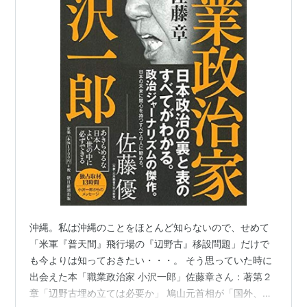
沖縄。私は沖縄のことをほとんど知らないので、せめて
「米軍『普天間』飛行場の『辺野古』移設問題」だけで
も今よりは知っておきたい・・・。 そう思っていた時に
出会えた本「職業政治家 小沢一郎」佐藤章さん：著第２
章「辺野古埋め立ては必要か」 鳩山元首相が「国外、最