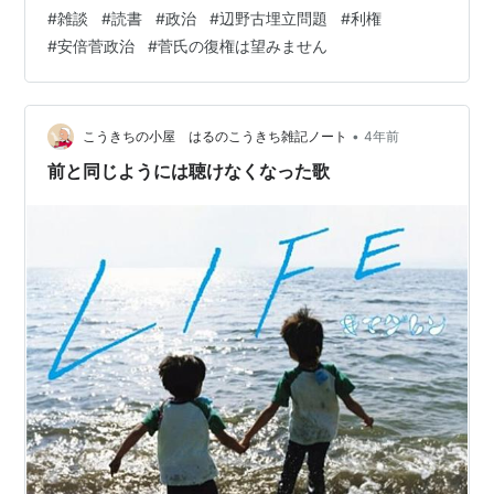
低でも県外（移設）」と言っておきながら頓挫した件。
#
雑談
#
読書
#
政治
#
辺野古埋立問題
#
利権
Ｐ139～174の36ページ分というコンパクトな文量だった
#
安倍菅政治
#
菅氏の復権は望みません
ので、私のおつむでも（読んだ直後は）理解できまし
た。 以下、 佐藤章「職業政治家 小沢一郎」朝日新聞出
版 2020年9月発行 によると、普天間からの移設の候補地
は、辺野古ではなく「徳之島」と「米国自治領 テニアン
•
こうきちの小屋 はるのこうきち雑記ノート
4年前
島」だったとのこと。 こ…
前と同じようには聴けなくなった歌