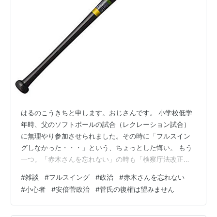
はるのこうきちと申します。おじさんです。 小学校低学
年時、父のソフトボールの試合（レクレーション試合）
に無理やり参加させられました。その時に「フルスイン
グしなかった・・・」という、ちょっとした悔い。 もう
一つ。「赤木さんを忘れない」の時も「検察庁法改正案
に抗議します」の時も、私は怖くて動けませんでした。
#
雑談
#
フルスイング
#
政治
#
赤木さんを忘れない
その悔恨。署名やネット署名をしてしまうと、後で自公
#
小心者
#
安倍菅政治
#
菅氏の復権は望みません
政権あるいはその支持者から報復されるのではないかと
本気で心配しました。「家族に危害が及ぶのは避けた