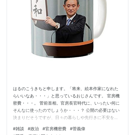
はるのこうきちと申します。「将来、絵本作家になれた
らいいなあ・・・」と思っているおじさんです。 官房機
密費・・・。 菅前首相。官房長官時代に、いったい何に
そんなに使ったのでしょうか・・・？ 公開の必要はない
決まりだそうですが、日々の暮らしや先行きに不安を覚
えているような国民からしてみると、「う～ん」と思う
#
雑談
#
政治
#
官房機密費
#
菅義偉
金額だと思います。増税とか言われている今ならなおさ