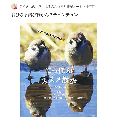
い」、と。怖くて署名できなかったこと、赤木雅子さん
には本当に申し訳なく思っています。 でも、今回、匿名
•
こうきちの小屋 はるのこうきち雑記ノート
4年前
のブログではありましたが、「フルスイング」、や…
おひさま浴び行かん？チュンチュン