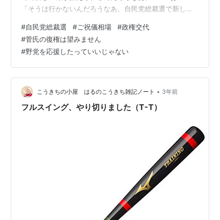
「そうは行かないんだろうなあ。自民党総裁選で新しい
顔が据えられるんだろうなあ。」私のこのコメント、大
#
自民党総裁選
#
ご祝儀相場
#
政権交代
外れになってくれて全然構わない。うれしい誤算を期待
#
菅氏の復権は望みません
したい。 前回も前々回も自民党総裁選はお昼のワイドシ
#
野党を応援したっていいじゃない
ョーが取り上げまくっていた。前々回の菅氏の時は「パ
ンケーキおじさん」前回の岸田氏の時は「聞く力」詳し
くないのでネット記事の受け売りだが、自民党と協力関
係にある電通がテレビ局に対して…
•
こうきちの小屋 はるのこうきち雑記ノート
3年前
フルスイング、やり切りました（T-T）