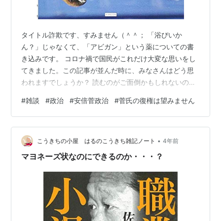
タイトル詐欺です、すみません（＾＾； 「浴びいか
ん？」じゃなくて、「アビガン」という薬についての書
き込みです。 コロナ禍で国民がこれだけ大変な思いをし
てきました。この記事が並んだ時に、みなさんはどう思
われますでしょうか？ 読むのがご面倒かもしれないの
で、貼り付けたものの下に大雑把に「まとめ」を付けて
#
雑談
#
政治
#
安倍菅政治
#
菅氏の復権は望みません
います。ソフトな表現にしているので、私としては、貼
り付けた「元記事」をそのまま読んでいただきたいで
す。 gendai.media biz-journal.jp 【「大雑把＆ソフト表
•
現」でのまとめ】コロナ禍初期に、安倍首相（肩書は当
こうきちの小屋 はるのこうきち雑記ノート
4年前
時）は、抗インフルエンザ薬「アビガン」が新型コロナ
マヨネーズ状なのにできるのか・・・？
ウィルス感染症の治療…