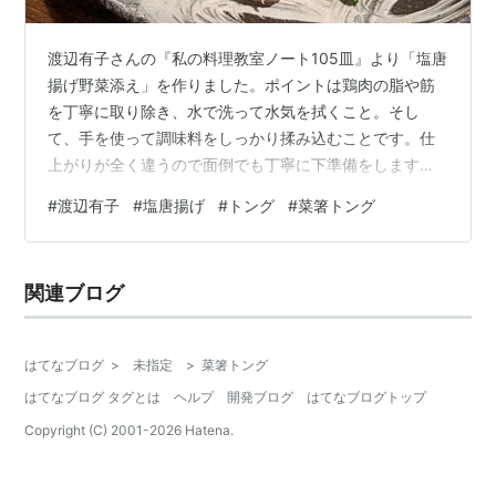
渡辺有子さんの『私の料理教室ノート105皿』より「塩唐
揚げ野菜添え」を作りました。ポイントは鶏肉の脂や筋
を丁寧に取り除き、水で洗って水気を拭くこと。そし
て、手を使って調味料をしっかり揉み込むことです。仕
上がりが全く違うので面倒でも丁寧に下準備をします。
衣はもっちりとした食感に仕上がる米粉を使ってます
#
渡辺有子
#
塩唐揚げ
#
トング
#
菜箸トング
が、片栗粉でもＯＫ。本ではおすすめの道具として巨大
ピンセットのような菜箸トングが紹介されていて、購入
してみたら、思っていた以上に使いやすく大活躍！焼
関連ブログ
く、茹でる、揚げるのどんな調理の時も使いやすくてお
気に入り。 リンク 目次1.材料2.作り方3.レシピ本【材
料】鶏もも肉 2枚塩 小さじ1しょうゆ 小さ…
はてなブログ
>
未指定
>
菜箸トング
はてなブログ タグとは
ヘルプ
開発ブログ
はてなブログトップ
Copyright (C) 2001-
2026
Hatena.