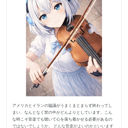
2004.09.29 あなたがいれば
2005.05.25 涙の続き
2006.02.22 華 / Keep On Running
2006.07.05 あのさよならにさよならを / 運命の糸
2013.04.17 夢やぶれて -I DREAMED A DREAM-
アルバム
1996.06.03 LOVE BRACE
1997.12.24 storytelling
1998.11.26 nine cubes
1999.02.10 kahala compilation
1999.11.25 One Fine Day
1999.12.22 kahala compilation[LIMITED
アメリカとイランの協議がうまくまとまらず終わってし
EDITION]（ボーナスディスクなし）
まい、なんとなく世の中がどんよりとしています。こん
2001.09.27 Best Selection
な時こそ音楽でも聴いて心を落ち着かせる必要があるの
2001.11.21 Love Again
ではないでしょうか。 どんな音楽がよいのかといいます