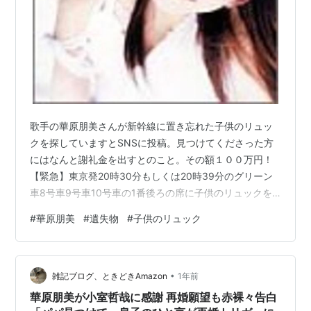
ＤＶＤ
2001.12.12 TOMOMI KAHALA FIRST LIVE 2001〜
待っててくれてアリガトウ〜
2002.03.27 very best of MUSIC CLIPS
2005.12.07 10th Anniversary Celebration 華原朋
美 Concert 2005
歌手の華原朋美さんが新幹線に置き忘れた子供のリュッ
2005.12.14 very best of MUSIC CLIPS（廉価
クを探していますとSNSに投稿。見つけてくださった方
版）
にはなんと謝礼金を出すとのこと。その額１００万円！
【緊急】東京発20時30分もしくは20時39分のグリーン
2006.05.26 サウンド・オブ・ミュージック ＜フ
車8号車9号車10号車の1番後ろの席に子供のリュックを
ァミリー・バージョン＞
子供が忘れてきてしまいました。見つけた方には100万円
#
華原朋美
#
遺失物
#
子供のリュック
をお礼金として出します。子供の大切なものが沢山入っ
BOOKS
たリュックです。探して下さい。宜しくお願い致しま
2000.02.01 未来を信じて
す。 pic.twitter.com/SYRw8kd5ip — 華原朋美
2001.08.01 苦あり楽あり
•
(@kahalatomomi_tk) 2026年4月11日 【拡散希望】子供
雑記ブログ、ときどきAmazon
1年前
が無くしたリュックの情報について。…
2002.01.01 SHOWBIZ
華原朋美が小室哲哉に感謝 再婚願望も赤裸々告白