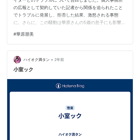
の広報として契約していた記者から関係を迫られたこと
でトラブルに発展し、拒否した結果、激怒される事態
に。さらに、この騒動は華原さんの5歳の息子にも影響を
与えました​。 ライターは「キスの会しよう」などと発言
#
華原朋美
し、強引に接近。華原さんが「仕事上の関係」として断
ると、ライターは華原さんの自宅で激怒し、息子が「マ
マ、あの人頭おかしいよ！」と怯えるほどの状況に陥り
•
ました​。 このトラブルにより、ライターは華原さんの記
ハイオク満タン
2年前
事を書くことをやめるなど、仕事にも影響を及ぼしてい
小室ック
ます。しかし華原さんは、「ニュースに…