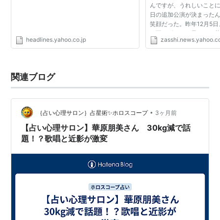
んですが、うれしいことに
2012年12月5日、芸能界復帰
日の追加公演が決まったん
2013年4月17日、『レ・ミゼラブル』の劇中歌である
笑顔だった。昨年12月5日
で再デビューを果たした華
「夢やぶれて -I DREAMED A DREAM-」を発売。
headlines.yahoo.co.jp
zasshi.news.yahoo.co
一歩一歩着実に、歌手の道
デビューからの1年...
ディスコグラフィー
関連ブログ
シングル
1995.09.08 keep yourself alive
•
｛占い心理サロン｝占星術✨ホロスコープ
3ヶ月前
1995.10.11
I BELIEVE
【占い心理サロン】華原朋美さん 30kg減で話
1996.03.06
I’m proud
題！？歌唱と近影が激変
1996.07.22
LOVE BRACE
1996.10.02
save your dream
1997.04.23
Hate tell a lie
1997.07.02
LOVE IS ALL MUSIC
1997.09.18
たのしく たのしく やさしくね
1998.02.11 I WANNA GO