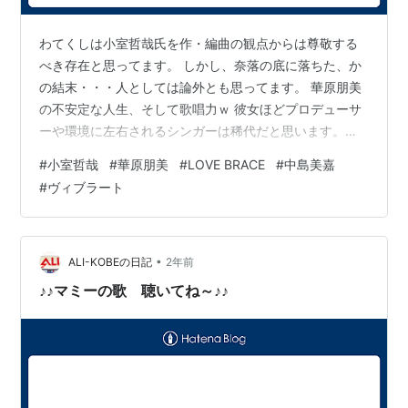
わてくしは小室哲哉氏を作・編曲の観点からは尊敬する
べき存在と思ってます。 しかし、奈落の底に落ちた、か
の結末・・・人としては論外とも思ってます。 華原朋美
の不安定な人生、そして歌唱力ｗ 彼女ほどプロデューサ
ーや環境に左右されるシンガーは稀代だと思います。
「LOVE BRACE」は傑作とわてくし認定 中島美嘉（全盛
#
小室哲哉
#
華原朋美
#
LOVE BRACE
#
中島美嘉
期に限るｗ）が歌ったら化けると思いませんか？ かつて
#
ヴィブラート
の華原朋美のヴィブラートは機械的・・・中島美嘉の方
が人間的でした。 彼女がドリカムに影響を受けてい
る・・・何となく理解できます。 www.youtube.com
•
ALI-KOBEの日記
2年前
♪♪マミーの歌 聴いてね～♪♪