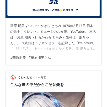
1998.04.08 YOU DON'T GIVE UP
1998.06.17 tumblin' dice
1998.07.29 here we are
1998.10.21 daily news
華原 朋美 youtu.be かはら ともみ 1974年8月17日 日本
の歌手、タレント、ミュージカル女優、YouTuber。 本名
1999.07.21 as A person
は下河原 朋美（しもがわら ともみ）愛称は「朋ちゃ
1999.10.27 be honest
ん」。 代表曲はミリオンセラーを記録した「I'm proud」
2000.02.23 Believe In Future〜真夜中のシンデレ
「I BELIEVE」「Hate tell a lie」など多数。 影響力大 12
ラ〜
室しし座太陽、水星 11室しし座月、金星 11室かに座土星
#
華原朋美
#
華原朋美さん
2000.07.26 Blue Sky
アセンダント乙女座火星 影響力中 7室うお座木星 🌟獅子
座 7月23日頃～8月22日頃 黄経120°〜150° 支配星は太
2001.04.18 Never Say Never
陽。公明正大、威厳、陽気、意志といった太陽の性質が
2001.08.08 PRECIOUS
•
あります。 ★象意 火象星座 無から有へ。…
ぐわぐわ団
4ヶ月前
2001.10.24 あなたのかけら
こんな世の中だからこそ音楽を
2002.04.24 あきらめましょう
2003.02.26 PLEASURE
2003.10.23 ありがとね！（朋ちゃん＆コロッケ）