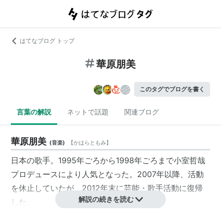
はてなブログ トップ
華原朋美
このタグでブログを書く
言葉の解説
ネットで話題
関連ブログ
華原朋美
(
音楽
)
【
かはらともみ
】
日本の歌手。1995年ごろから1998年ごろまで小室哲哉
プロデュースにより人気となった。2007年以降、活動
を休止していたが、2012年末に芸能・歌手活動に復帰
解説の続きを読む
した。