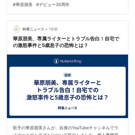
ビューとなった。 華原朋美デビュー30周年の想い 広告
#
華原朋美
#
デビュー30周年
の下に記事の続きがあります。ペコリ デビュー30周年を
迎えた華原朋美が、小室哲哉への感謝、母としての想
い、そして再婚願望を率直に語った。「いい曲ばかり作
•
ってくれて本当にありがとう」――その言葉の裏には、
時事ニュース
1年前
時を超えて残る想いと、5歳の息子からの「パパを見つけ
華原朋美、専属ライターとトラブル告白！自宅で
てきてよ」という無邪気な声がある。かつ…
の激怒事件と5歳息子の恐怖とは？
歌手の華原朋美さんが、自身のYouTubeチャンネルでラ
イターとのトラブルについて告白しました。個人事務所