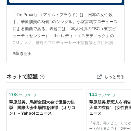
1995年、グラビアアイドルとして活動、
フジテレビ
「I'm Proud」（アイム・プラウド）は、日本の女性歌
ビジュアルクイーン
手、華原朋美の3作目のシングル。小室哲哉プロデュース
1995年09月、歌手デビュー、小室プロデュース
による楽曲である。表題曲は、 本人出演のTBC（東京ビ
「keep yourself alive」
*1
。以降、立て続けにミリオ
ューティセンター）「the レディ・エステティック」の
ンヒットを記録
CMソング。当時のプロデューサー小室哲哉と共に出演
1995年10月、2ndシングル「I BELIEVE」
し、“恋よりキレイになれるもの”のキャッチコピーにシン
#
華原朋美
1996年03月、3rdシングル「I'm proud」
デレラストーリー仕立てのPVと連動したCMが話題を呼
1996年06月、1stアルバム「LOVE BRACE」
んだ。レコーディングやPVの撮影はロサンゼルスで行わ
れた。ハンティントンビーチでジャケット撮影時、高熱
1997年12月、2ndアルバム「storytelling」
ネットで話題
もっと見る
でダウン寸前だったが、根気で乗り切ったと後に本人が
1995年、日本有線大賞 最優秀新人賞
語っている。 この曲で、1996年の『第47回NHK紅白歌
2004年にも日本レコード大賞金賞
合戦』に初出場し…
208
144
ブックマーク
ブックマーク
2007年06月、プロダクション尾木と契約解除。芸能
華原朋美、馬術全国大会で優勝の快
華原朋美 新恋人を初告
活動を休止
挙 国際大会出場権を獲得 （オリコ
天皇の玄孫” （女性自身）
ン） - Yahoo!ニュース
ュース
2011年10月30日、兄のブログで海外で生活していた
が芸能界復帰に向けて帰国、ボイトレなどを開始す
「今月、再デビューして
ることを発表した
ートがあるんです。2デー