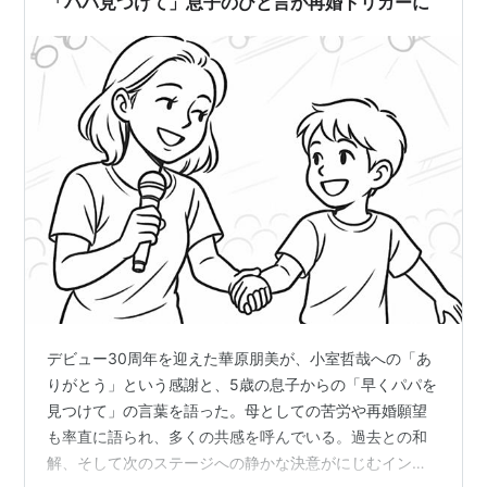
「パパ見つけて」息子のひと言が再婚トリガーに
2005.12.20 crystallize
2006.03.27 crystallizeII
*1
:
当時、小室哲哉と交際していた
デビュー30周年を迎えた華原朋美が、小室哲哉への「あ
りがとう」という感謝と、5歳の息子からの「早くパパを
見つけて」の言葉を語った。母としての苦労や再婚願望
も率直に語られ、多くの共感を呼んでいる。過去との和
解、そして次のステージへの静かな決意がにじむインタ