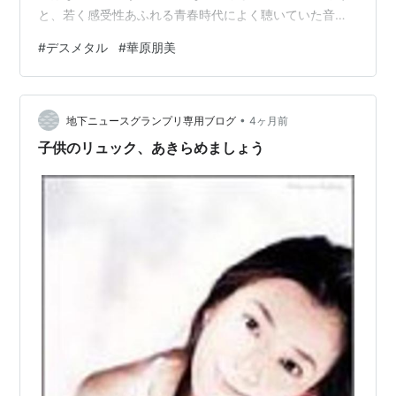
2002.07.17 Natural Breeze 〜KAHALA BEST
と、若く感受性あふれる青春時代によく聴いていた音楽
1998-2002〜
が一番自分に合うと言われています。クラシックをよく
#
デスメタル
#
華原朋美
聴いていたのであればデスメタルを、J-POPをよく聴い
2005.06.29 NAKED（限定版：DVD付/通常版：
ていたのであればデスメタルを、そして小室哲哉の音楽
CDのみ）
を聴いていたのであればデスメタルを聴けばよろしい。
2005.12.14 Super Best Singles〜10th
•
昔、デトロイトメタルシティという漫画があって、映画
地下ニュースグランプリ専用ブログ
4ヶ月前
Anniversary
化もされたのですが、その漫画で普段目立たない主人公
子供のリュック、あきらめましょう
2006.09.06 Natural Breeze 〜KAHALA BEST
がデスメタルのボーカルをしています。漫画も…
1998-2002〜 (廉価版)
ＶＨＳ
1995.08.19 PARADOX
1995.09.16 keep yourself alive
1996.03.27 I'm proud
1996.10.23 save your dream
2001.12.12 TOMOMI KAHALA FIRST LIVE 2001〜
待っててくれてアリガトウ〜