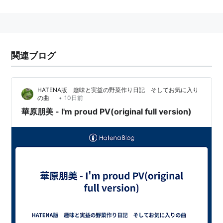
プロフィール
芸名：華原朋美 [kahara tomomi]
本名：下河原朋美
愛称：朋ちゃん
関連ブログ
生年月日：1974年8月17日
血液型：A型
HATENA版 趣味と実益の野菜作り日記 そしてお気に入り
身長：156cm
•
の曲
10日前
華原朋美 - I'm proud PV(original full version)
出身地：東京都
事務所：アバンギャルド → TK state → プロダクシ
ョン尾木
レコード会社：ORUMOK RECORDS → ワーナーミ
ュージック・ジャパン → ユニバーサルミュージッ
ク・ジャパン
略歴
高校在学中にモデルとしてデビュー。