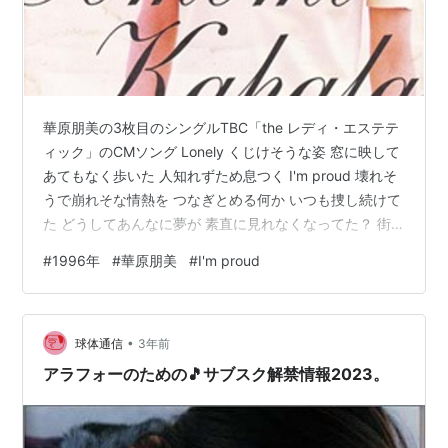
華原朋美の3枚目のシングルTBC「the レディ・エステテ
ィック」のCMソング Lonely くじけそうな姿 窓に映して
あてもなく歩いた 人知れずため息つく I'm proud 壊れそ
うで崩れそな情熱を つなぎとめる何か いつも捜し続けて
た どうしてあんなに夢が 素直に見れなくなってた？ 街
中で居る場所なんてどこにもない 体中から愛がこぼれて
#
1996年
#
華原朋美
#
I'm proud
いた www.youtube.com タイトル I'm proud アーチスト
華原朋美 作詞 小室哲哉 作曲 小室哲哉 編曲 小室哲哉 リ
リース 1996/3/6 レコード会社 パイオニアLDC 最高位
•
オリコン2位 ＜ほかの動画も見る＞ ▼華原朋美が…
球体通信
3年前
アラフォーのための🎵サブスク解禁情報2023。