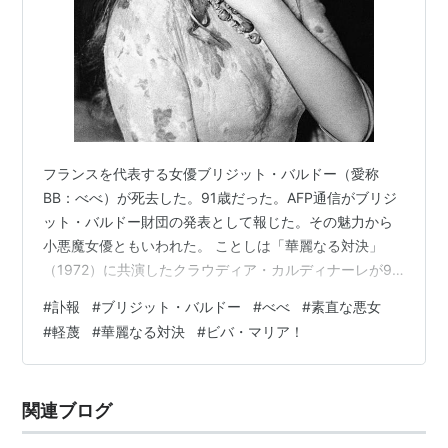
フランスを代表する女優ブリジット・バルドー（愛称
BB：べべ）が死去した。91歳だった。AFP通信がブリジ
ット・バルドー財団の発表として報じた。その魅力から
小悪魔女優ともいわれた。 ことしは「華麗なる対決」
（1972）に共演したクラウディア・カルディナーレが9
月に亡くなるなど、訃報が続いている。 1950年代後半か
#
訃報
#
ブリジット・バルドー
#
べべ
#
素直な悪女
ら70年代にかけて、BB（ベベ）の愛称で世界的な人気を
#
軽蔑
#
華麗なる対決
#
ビバ・マリア！
誇り、第一線を退いてからは動物愛護活動に熱心に取り
組んでいたという。 ブリジット・バルドーは1934年、パ
リ生まれ。仏紙ルモンドなどによると、裕福な家庭で育
関連ブログ
ち、1950年に雑誌「エル」の表紙を飾ってモデルとして
鮮烈にデビュー。 18…