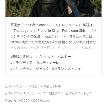
原題は「Les Pétroleuses」（ペトロリューズ） 英題は
「The Legend of Frenchie King、Petroleum Girls」 （フ
レンチキングの伝説、 石油少女） ペトロリューズとは、
1870年代にパリの宮殿や政府の建物 知識人の私有財産な
どを焼き払った女性放火団のこと ブリジット・バルドー
とクラウディア・カルディナーレ共演の フレンチ・ウエ
#
華麗なる対決
#
ブリジット・バルドー
スタンというより、レディース・ウエスタンコメディ ス
#
クラウディア・カルディナーレ
トーリーうんぬんより、発想のみで描かれたようなB級C
#
クリスチャン・ジャック
#
フランシス・レイ
級映画ですが 馬にまたがり「イ〜ヤッホー！」と爆走す
る BBとCCの弾けっぷりが超ゴキゲン お洒落な男装も麗
しい 男たち…
はてなブログ
>
未指定
>
華麗なる対決
はてなブログ タグとは
ヘルプ
開発ブログ
はてなブログトップ
Copyright (C) 2001-
2026
Hatena.