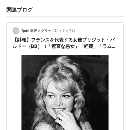
関連ブログ
•
fpdの映画スクラップ貼
7ヶ月前
【訃報】フランスを代表する女優ブリジット・バ
ルドー（BB）（「素直な悪女」「軽蔑」「ラムの
大通り」）死去。91歳。