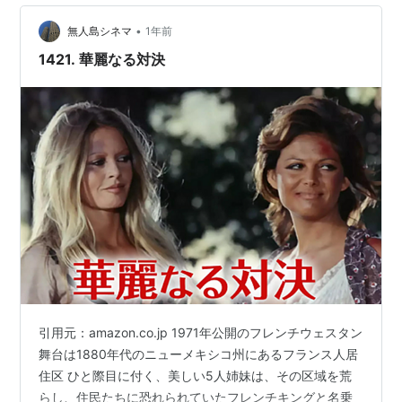
•
無人島シネマ
1年前
1421. 華麗なる対決
引用元：amazon.co.jp 1971年公開のフレンチウェスタン
舞台は1880年代のニューメキシコ州にあるフランス人居
住区 ひと際目に付く、美しい5人姉妹は、その区域を荒
らし、住民たちに恐れられていたフレンチキングと名乗