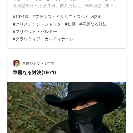
る強盗団だった ある日、彼女たちは、列車強盗（走って
いる列車に馬から飛び移り、金品を強奪する）の戦利品
#
1971年
#
フランス・イタリア・スペイン映画
として、牧場の土地の権利書を入手する 一方で、この地
#
クリスチャン＝ジャック
#
映画
#
華麗なる対決
帯の名士であるサラザン家の長女マリア（クラウディ
#
ブリジット・バルドー
ア・カルディナーレ）は、牧場の下に大きな油田がある
#
クラウディア・カルディナーレ
という情報を入手し、土地の購入を試みるも、その権利
は既にフレンチキングの手に渡っていた そこでマリア
は、フレンチキングのリ…
•
星屑シネマ
3年前
華麗なる対決(1971)