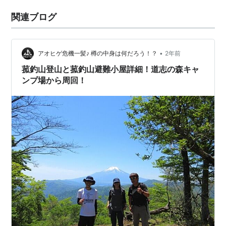
関連ブログ
•
アオヒゲ危機一髪♪ 樽の中身は何だろう！？
2年前
菰釣山登山と菰釣山避難小屋詳細！道志の森キャ
ンプ場から周回！