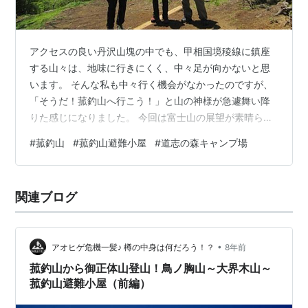
アクセスの良い丹沢山塊の中でも、甲相国境稜線に鎮座
する山々は、地味に行きにくく、中々足が向かないと思
います。 そんな私も中々行く機会がなかったのですが、
「そうだ！菰釣山へ行こう！」と山の神様が急遽舞い降
りた感じになりました。 今回は富士山の展望が素晴らし
い菰釣山へ登山してきた時の様子を書いていきたいと思
#
菰釣山
#
菰釣山避難小屋
#
道志の森キャンプ場
います！ ちなみに菰釣山って中々難しい名前ですが、こ
ちらで「こもつるしやま」と読みます。 また、菰釣山の
山頂直下には、菰釣避難小屋もありまして、緊急時の避
関連ブログ
難や休憩に最適な小屋があるので、そちらについても触
れながら解説していきます！ 道志の森キャンプ場から菰
釣山へ登山した経緯について 道志の森キャ…
•
アオヒゲ危機一髪♪ 樽の中身は何だろう！？
8年前
菰釣山から御正体山登山！鳥ノ胸山～大界木山～
菰釣山避難小屋（前編）