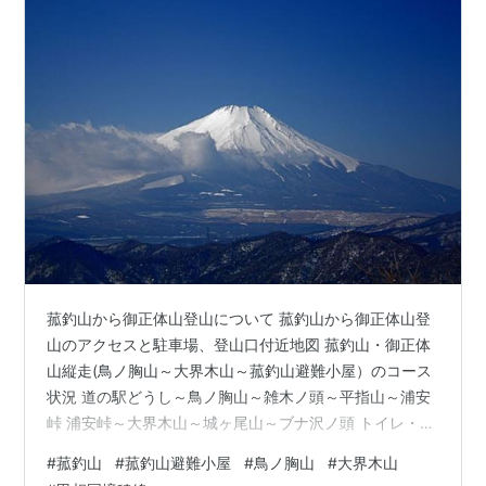
菰釣山から御正体山登山について 菰釣山から御正体山登
山のアクセスと駐車場、登山口付近地図 菰釣山・御正体
山縦走(鳥ノ胸山～大界木山～菰釣山避難小屋）のコース
状況 道の駅どうし～鳥ノ胸山～雑木ノ頭～平指山～浦安
峠 浦安峠～大界木山～城ヶ尾山～ブナ沢ノ頭 トイレ・水
場（菰釣山・御正体山）の状況と登山装備・登山アイテ
#
菰釣山
#
菰釣山避難小屋
#
鳥ノ胸山
#
大界木山
ム 鳥ノ胸山～大界木山～菰釣山避難小屋～菰釣山登山コ