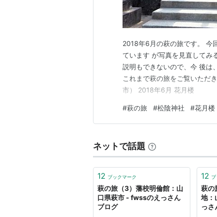
2018年6月の萩の旅です。 
ています が写真を見直してみ
説明もできないので、今 後は
これまで萩の旅をご覧いただき
市） 2018年6月 花月楼
#
萩の旅
#
松陰神社
#
花月楼
ネットで話題
12
12
ブックマーク
ブ
萩の旅（3）藩校明倫館：山
萩の
口県萩市 - fwssのえっさん
地：山
ブログ
っさ