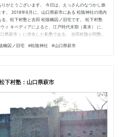
ありがとうございます。 今日は、えっさんのなつかし旅
す。 2018年6月に、山口県萩市にある 松陰神社の境内
ある、松下村塾と吉田 松陰幽囚ノ旧宅です。 松下村塾
ウィ キペディアによると、江戸時代末期（幕末） に、
口県萩市 ）に存在した私塾である。 吉田松陰が同塾で
から、幕末より明治期の日本を主導した人 材を多く輩出
陰幽囚ノ旧宅
#
松陰神社
#
山口県萩市
されています。 年末の朝に、幕末の「日本の夜明 け‥」
村…
松下村塾：山口県萩市