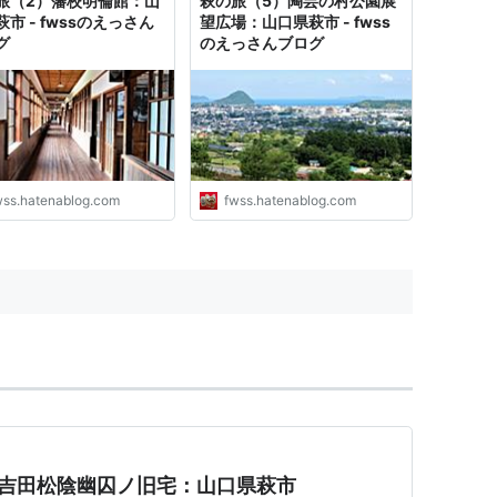
旅（2）藩校明倫館：山
萩の旅（5）陶芸の村公園展
市 - fwssのえっさん
望広場：山口県萩市 - fwss
グ
のえっさんブログ
wss.hatenablog.com
fwss.hatenablog.com
・吉田松陰幽囚ノ旧宅：山口県萩市