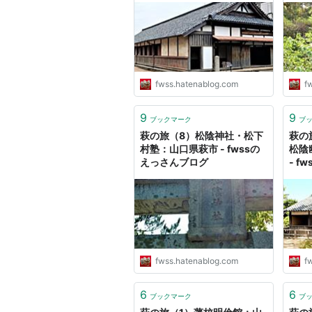
fwss.hatenablog.com
f
9
9
ブックマーク
ブ
萩の旅（8）松陰神社・松下
萩の
村塾：山口県萩市 - fwssの
松陰
えっさんブログ
- f
fwss.hatenablog.com
f
6
6
ブックマーク
ブ