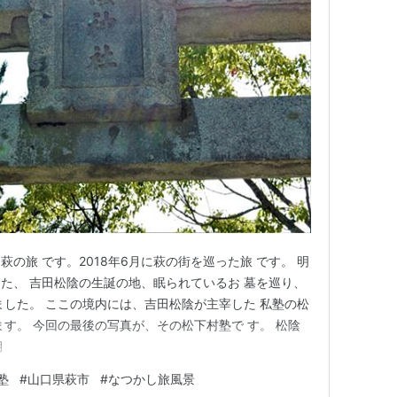
の旅 です。2018年6月に萩の街を巡った旅 です。 明
た、 吉田松陰の生誕の地、眠られているお 墓を巡り、
ました。 ここの境内には、吉田松陰が主宰した 私塾の松
ます。 今回の最後の写真が、その松下村塾で す。 松陰
月
塾
#
山口県萩市
#
なつかし旅風景