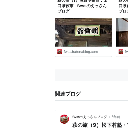
萩の旅（1）藩校明倫館：山
萩の
口県萩市 - fwssのえっさん
口県萩
ブログ
ブロ
fwss.hatenablog.com
f
関連ブログ
•
fwssのえっさんブログ
5年前
萩の旅（9）松下村塾