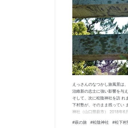
えっさんのなつかし旅風景は、萩
治維新の志士に強い影響を与え
そして、次に松陰神社を訪 れ
下村塾が、そのまま残ってい 
神社（山口県萩市） 2018年6
#
萩の旅
#
松陰神社
#
松下村