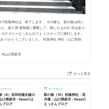
今回で松陰神社は、終了します。 その後も、萩の旅は続い
ると、萩八景 遊覧船に乗船して、映したものが 沢山あり
、カテゴリーえっさんのフォ トスナップに移行します。
あ りがとうございました。 松陰神社 神社（山口県萩
#
山口県萩市
もっと見る
11
ックマーク
ブックマーク
旅（6）吉田松陰生誕の
萩の旅（10）松陰神社・花
口県萩市 - fwssのえ
月楼：山口県萩市 - fwssの
んブログ
えっさんブログ