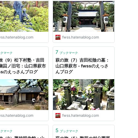
wss.hatenablog.com
fwss.hatenablog.com
7
ックマーク
ブックマーク
旅（9）松下村塾・吉田
萩の旅（7）吉田松陰の墓：
幽囚ノ旧宅：山口県萩市
山口県萩市 - fwssのえっさ
wssのえっさんブログ
んブログ
wss.hatenablog.com
fwss.hatenablog.com
5
ックマーク
ブックマーク