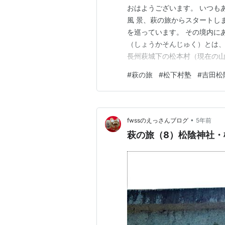
おはようございます。 いつも
風 景、萩の旅からスタートしま
を巡っています。 その境内に
（しょうかそんじゅく）とは、
長州萩城下の松本村（現在の山
指導した短い時期の塾生の 中
#
萩の旅
#
松下村塾
#
吉田松
したことで知られる。 と、記
のお話でした。 松下村塾 松下
•
fwssのえっさんブログ
5年前
萩の旅（8）松陰神社・