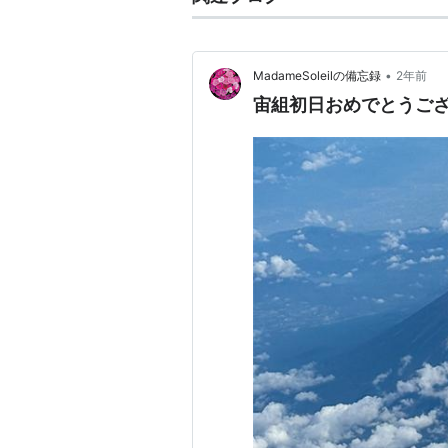
•
MadameSoleilの備忘録
2年前
宙組初日おめでとうご