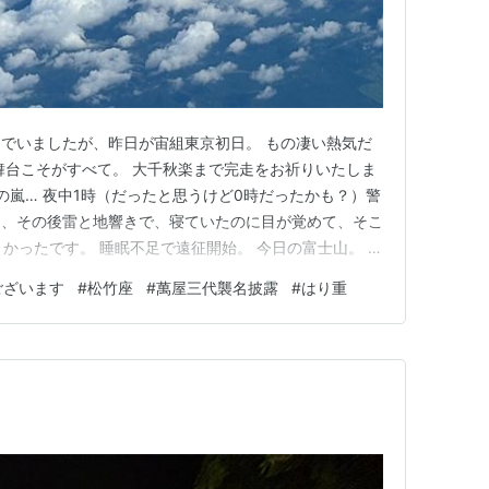
でいましたが、昨日が宙組東京初日。 もの凄い熱気だ
舞台こそがすべて。 大千秋楽まで完走をお祈りいたしま
の嵐… 夜中1時（だったと思うけど0時だったかも？）警
て、その後雷と地響きで、寝ていたのに目が覚めて、そこ
かったです。 睡眠不足で遠征開始。 今日の富士山。 綿
たような雲で、山頂も雪ならぬ雲で覆われていました。
ございます
#
松竹座
#
萬屋三代襲名披露
#
はり重
や、暑い… 今日はこちら松竹座に萬屋三代襲名披露公演
ように来…