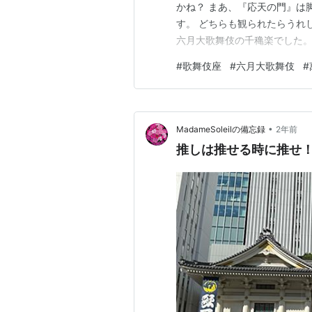
かね？ まあ、『応天の門』は
す。 どちらも観られたらうれ
六月大歌舞伎の千穐楽でした。
襲名まで生き永らえることはな
#
歌舞伎座
#
六月大歌舞伎
#
行きました。 今日は花道に近
夏幹くん、完走おめでとうござ
•
MadameSoleilの備忘録
2年前
推しは推せる時に推せ