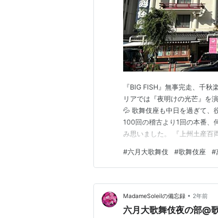
『BIG FISH』無事完走、
リアでは『夜明けの光芒』を演
💦 歌舞伎座も中日を過ぎて
100回の稽古より1回の本番
み思いました。 『上州土産百
明治8年に川村花菱によって脚
#
六月大歌舞伎
#
歌舞伎座
#
次郎（菊之助）の友情物語です
之助丈が丁寧に演じていて、巧
•
MadameSoleilの備忘録
2年前
六月大歌舞伎夜の部@