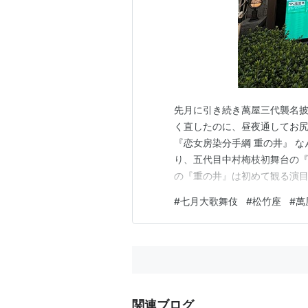
先月に引き続き萬屋三代襲名披
く直したのに、昼夜通してお尻
『恋女房染分手綱 重の井』 
り、五代目中村梅枝初舞台の『
の『重の井』は初めて観る演目
多く、重要なことをすべて話
#
七月大歌舞伎
#
松竹座
#
萬
と思います。 上演記録を見る
松、壱太郎、国生（現橋之助）
関連ブログ