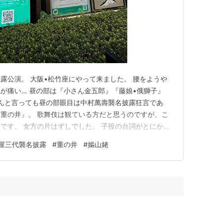
露公演。 大阪•松竹座にやって来ました。 腰をようや
が痛い… 昼の部は『小さん金五郎』『藤娘•俄獅子』
なんと言っても昼の部眼目は中村萬壽襲名披露狂言であ
重の井』。 歌舞伎は観ている方だと思うのですが、こ
です。 女方の片はずしでした。 子役の台詞がとにかく
すので、御曹司とタイミングが合わないと上演しないのだ
屋三代襲名披露
#
重の井
#
嫗山姥
と平成では、勘太郎（現勘九郎）、松也、七之助、竹
、児太郎と錚々たる御曹司…