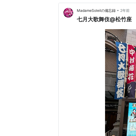
•
MadameSoleilの備忘録
2年前
七月大歌舞伎@松竹座