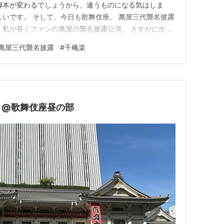
脚本が変わるでしょうから、違うものになる気はしま
しいです。 そして、今日も歌舞伎座。 萬屋三代襲名披露
 私が長くファンの萬屋の襲名披露公演。 さすがに次の
いと思うので、推しの最後の襲名かと。 力の限り観に
萬屋三代襲名披露
#
千穐楽
い席でした。 8歳の新梅枝くん、6歳の陽喜くん、3歳の
います！ ３人とも子…
！@歌舞伎座昼の部