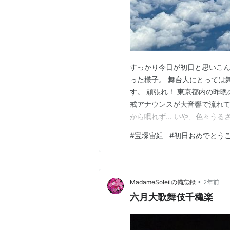
すっかり今日が初日と思いこん
った様子。 舞台人にとっては
す。 頑張れ！ 東京都内の昨晩
戒アナウンスが大音響で流れ
から眠れず… いや、色々うるさ
菓子を富士山のまわりに飾っ
#
宝塚宙組
#
初日おめでとう
関西地方は快晴（暑そう…）い
を観に。 11時開演に間に合う
•
MadameSoleilの備忘録
2年前
六月大歌舞伎千穐楽