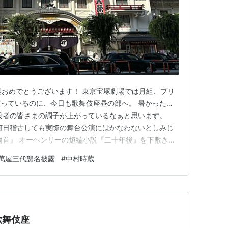
千秋楽おめでとうございます！ 東京宝塚劇場では月組、ブリ
っているのに、今日も歌舞伎座昼の部へ。 暑かった…
、役者の皆さまの調子が上がっているなぁと思います。
、何日稽古しても実際の舞台公演にはかなわないとしみじ
両首』 オーヘンリーの短編小説『二十年後』を下敷きに
本が書かれました。 幼馴染の正太郎（獅童）とドジな牙
萬屋三代襲名披露
#
中村時蔵
。 18世勘三郎丈が得意だろうと思うドジな牙次郎を菊
いです。 …
歌舞伎座