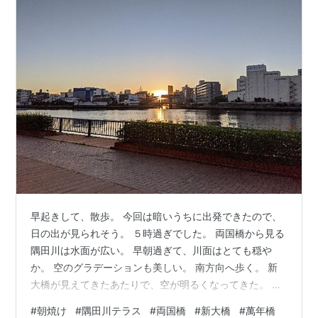
早起きして、散歩。 今回は暗いうちに出発できたので、
日の出が見られそう。 ５時過ぎでした。 両国橋から見る
隅田川は水面が広い。 早朝過ぎて、川面はとても穏や
か。 空のグラデーションも美しい。 南方向へ歩く。 新
大橋が見えてきたあたりで、空が明るくなってきた。 川
面はまだまだ穏やか。 向こう岸の建物が川面に反射して
#
朝焼け
#
隅田川テラス
#
両国橋
#
新大橋
#
萬年橋