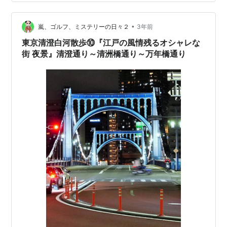
北側にある隅田川テラスから臨む、清洲橋。 ここからの
眺めが最も美しく見える角度と言われ、ドイツ・ケルン
•
のライン川に架かる吊り橋を彷彿させることから、「ケ
嵐、ゴルフ、ミステリーの日々２
3年前
ルンの眺め」とも言われている。…
東京清澄白河散歩⑩『江戸の風情残るオシャレな
街 夜景』清澄通り～清洲橋通り～万年橋通り