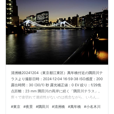
清洲橋20241204（東京都江東区）萬年橋付近の隅田川テ
ラスより撮影日時：2024:12:04 16:59:38 ISO感度：200
露出時間：30 (30/1) 秒 露光補正値：0 EV 絞り：f/29焦
点距離：23 mm 隅田川の両岸に続く「隅田川テラス」。
所々で途切れて連続性がないのは残念ながら、いろんな
ところから橋のライトアップを眺めることができる。 今
#
東京
#
夜景
#
隅田川
#
清洲橋
#
萬年橋
#
小名木川
回は隅田川と分岐する小名木川の河口に架かる萬年橋の