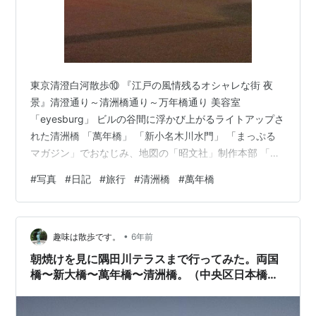
東京清澄白河散歩⑩ 『江戸の風情残るオシャレな街 夜
景』清澄通り～清洲橋通り～万年橋通り 美容室
「eyesburg」 ビルの谷間に浮かび上がるライトアップさ
れた清洲橋 「萬年橋」 「新小名木川水門」 「まっぷる
マガジン」でおなじみ、地図の「昭文社」制作本部 「隅
田川」 「新大橋」 「清洲橋」 「東京スカイツリー」 手
#
写真
#
日記
#
旅行
#
清洲橋
#
萬年橋
前に小名木川と隅田川の合流地点に位置する「芭蕉庵史
跡展望庭園」があります。 photoⒸarashi ランキング参
加中写真・カメラ ランキング参加中旅行 ランキング参加
•
中アクセスの輪 arashi-golf.hatenablog.jp arashi-
趣味は散歩です。
6年前
golf.hatenablog.…
朝焼けを見に隅田川テラスまで行ってみた。両国
橋〜新大橋〜萬年橋〜清洲橋。（中央区日本橋中
洲）