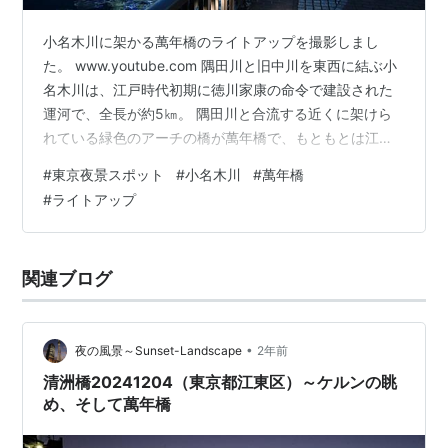
小名木川に架かる萬年橋のライトアップを撮影しまし
た。 www.youtube.com 隅田川と旧中川を東西に結ぶ小
名木川は、江戸時代初期に徳川家康の命令で建設された
運河で、全長が約5㎞。 隅田川と合流する近くに架けら
れている緑色のアーチの橋が萬年橋で、もともとは江戸
時代から木橋として架けられたものですが、関東大震災
#
東京夜景スポット
#
小名木川
#
萬年橋
の復興事業に合わせて昭和5年（1930）に現在の橋が架
#
ライトアップ
けられました。 日没に合わせてライトアップされ、隅田
川テラスからは清洲橋や新大橋と一緒に鑑賞できます。
なお、近くには松尾芭蕉がかつて居を構えた場所があ
関連ブログ
り、江東区芭蕉記念館があります。 ライトアップされた
萬年橋 歩道から清洲橋を望…
•
夜の風景～Sunset-Landscape
2年前
清洲橋20241204（東京都江東区）～ケルンの眺
め、そして萬年橋