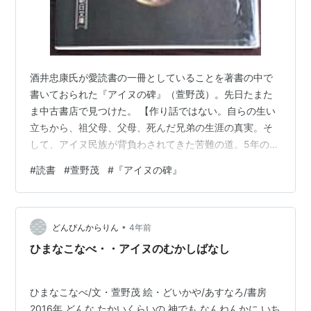
酒井忠康氏が愛読書の一冊としていることを著書の中で
書いておられた『アイヌの碑』（萱野茂）。先日たまた
ま中古書店で見つけた。 【作り話ではない。自らの生い
立ちから、祖父母、父母、死んだ兄弟の生涯の真実。そ
して、アイヌ民族が背負わされてきた苦難の道。5年の歳
月を費やした、「文字をもたなかったアイヌ民族の一人
#
読書
#
萱野茂
#
『アイヌの碑』
の男が日本語で書いたアイヌの碑といえる」】本（1980
年出版）。「萱野さん、聞いてくれ。土を掘れば、石器
も土器も出てくるが、言葉、おれたちの祖先の言葉は出
•
て来ないもんなあー。言葉は土に埋まっていない。木の
どんぴんからりん
4年前
枝に引っ掛かっているわけでもない。口から口、ただそ
ひまなこなべ・・アイヌのむかしばなし
れだけよ。頼むから若い人にアイヌ語を教えて…
ひまなこなべ/文・萱野茂 絵・どいかや/あすなろ/書房
2016年 どんな たかいくらいの 神でも なんねんかに いち