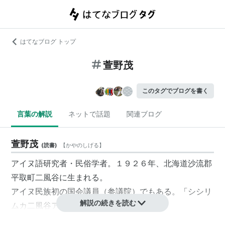
はてなブログ トップ
萱野茂
このタグでブログを書く
言葉の解説
ネットで話題
関連ブログ
萱野茂
(
読書
)
【
かやのしげる
】
アイヌ語研究者・民俗学者。１９２６年、北海道沙流郡
平取町二風谷に生まれる。
アイヌ民族初の国会議員（参議院）でもある。「シシリ
解説の続きを読む
ムカ二風谷アイヌ資料館」館長。
多くのアイヌ民具・民話の収集、記録、保存に尽力し、