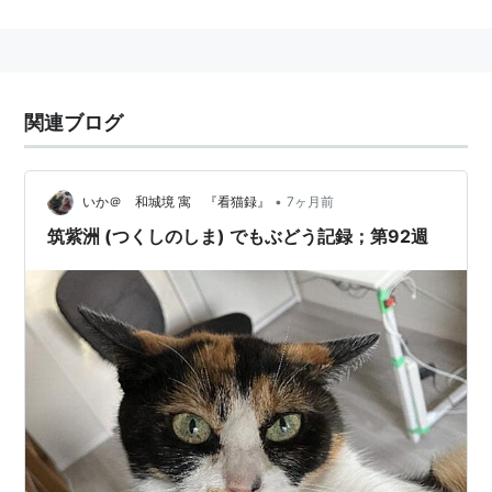
その間に金田一京助、知里真志保らと出会う。
また、映像民俗者の
姫田忠義
と出会い、姫田のドキュメ
ンタリー映画「アイヌの結婚式」「チセ・ア・カラ」
「イヨマンテ」「シシリムカのほとりで」に協力。
関連ブログ
１９７５年、「ウェペケレ集大成」で
菊池寛賞
受賞。そ
の他の著書に「おれの二風谷」「アイヌの民具」「アイ
ヌの碑」「カムイユカラと昔話」。
•
いか＠ 和城境 寓 『看猫録』
7ヶ月前
その他、吉川英治文化賞受賞。
筑紫洲 (つくしのしま) でもぶどう記録；第92週
池澤夏樹『
静かな大地
』のアイヌ語部分の校正を行っ
た。
２００６年５月６日、７９歳で死去。
アイヌ・暮らしの民具
作者:
萱野茂,清水武男
出版社/メーカー:
クレオ
発売日:
2005/07
メディア:
単行本