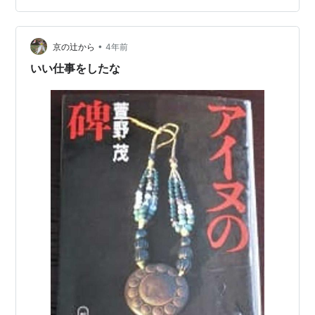
田五十鈴』『杉村春子』『水谷八重子』『丸木俊』と女
性陣が続き、男性陣のトップバッターとしてふと手にし
たのが、 『萱野茂 /アイヌの里 二風…
•
京の辻から
4年前
いい仕事をしたな