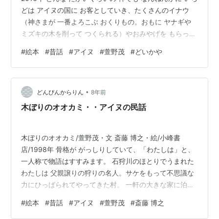
どは アイヌの国に お客としていき、たくさんのイナウ
（神さまが 一番よろこぶ おくりもの。おもに ヤナギや
ミズキの木を削って つくられる）やおみやげを もらって
こなければ なりません。 ある日くらいのたかい くまの
#
絵本
#
昔話
#
アイヌ
#
萱野茂
#
どいかや
神が、石狩川の上流に住むアイヌのところへお客になろ
うと思い、ゆっくり ゆっくり山を おりました。 わざと
弓に射られ、つれていかれたアイヌの家で、くまの神
•
は、歓迎されます。 たのしい 夜の宴がはじまり、人々は
どんぴんからりん
8年前
歌や 踊りを つぎから つぎへと はじめます。その中に、
木ぼりのオオカミ・・アイヌの民話
特別 …
木ぼりのオオカミ/萱野茂・文 斎藤 博之・絵/小峰書
店/1998年 骨格が がっしりしていて、「わたしは」と、
一人称で物語はすすみます。 石狩川のほとりでうまれた
わたしは 父親譲りの狩りの名人。サケをもって不思議な
力にひっぱられてやってきた村。 一軒の大きな家に泊め
てもらいますが、おじいさん、おばあさん、むすこの顔
#
絵本
#
昔話
#
アイヌ
#
萱野茂
#
斎藤 博之
はなにかかなしそうでした。 家にはクマのあたまの骨が