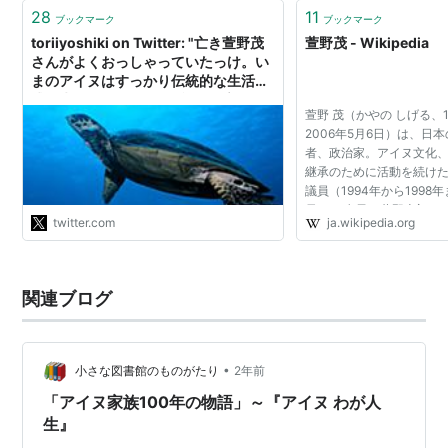
購入
: 1人
クリック
: 37回
28
11
この商品を含むブログ (14件) を見る
ブックマーク
ブックマーク
toriiyoshiki on Twitter: "亡き萱野茂
萱野茂 - Wikipedia
さんがよくおっしゃっていたっけ。い
まのアイヌはすっかり伝統的な生活様
式を失った（=だから民族とは言えな
萱野 茂（かやの しげる、19
い）と和人はいうけど、アイヌがアイ
2006年5月6日）は、日
ヌらしく暮らしていた時代には、あん
者、政治家。アイヌ文化
たらのご先祖はチョンマゲしてたんで
継承のために活動を続け
ないのかい、それであんたらはまだ
議員（1994年から1998
「民族」なんだべか？…至言である。"
員）。 息子の萱野志朗は
twitter.com
ja.wikipedia.org
ヌ資料館館長、世界先住
AINU代表、FMピパウシ運営
関連ブログ
•
小さな図書館のものがたり
2年前
「アイヌ家族100年の物語」～『アイヌ わが人
生』