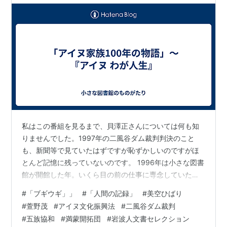
私はこの番組を見るまで、貝澤正さんについては何も知
りませんでした。1997年の二風谷ダム裁判判決のこと
も、新聞等で見ていたはずですが恥ずかしいのですがほ
とんど記憶に残っていないのです。 1996年は小さな図書
館が開館した年。いくら目の前の仕事に専念していたと
はいえ……。 ＊＊＊ ある本がきっかけで、私は美空ひば
#
「ブギウギ」」
#
「人間の記録」
#
美空ひばり
りさんのことが知りたくなって、日本図書センター発行
#
萱野茂
#
アイヌ文化振興法
#
二風谷ダム裁判
の「人間の記録」シリーズの一冊を手にして、それがま
#
五族協和
#
満蒙開拓団
#
岩波人文書セレクション
たきっかけとなって『中村メイコ』『淡谷のり子』『山