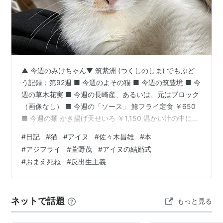
クリック
: 5回
この商品を含むブログ (7件) を見る
萱野茂のアイヌ語辞典
▲ 今週のみけちゃん▼ 筑紫洲 (つくしのしま) でもぶど
作者:
萱野茂
出版社/メーカー:
三省堂
う記録；第92週 ■ 今週のよその猫 ■ 今週の筑豊境 ■ 今
発売日:
2002/10/01
週の草木花実 ■ 今週の長崎産、あるいは、元はブロック
メディア:
ハードカバー
（画像なし） ■ 今週の「ソース」 鯵フライ定食 ￥650
クリック
: 10回
■ 今週の麺 かき揚げ天せいろ ￥1,150 温かい汁の中に小
この商品を含むブログ (6件) を見る
海老のかき揚げが入っています。■ 今週の半額 ■ 今週の
#
日記
#
猫
#
アイヌ
#
佐々木昌雄
#
本
訳あり 日本橋いなば園 有明産訳あり焼き海苔
#
アジフライ
#
萱野茂
#
アイヌの結婚式
（Amazon） ■ 今週、借りて読んだ本、あるいは、「呪
アイヌ歳時記―二風谷のくらしと心
#
おまえ死ね
#
反出生主義
う、 ＜アイヌ＞が、 仙台で」 呪鶴 死ね おまえ傴僂の 北
(平凡社新書)
の鳥惨々たる夜明けの中に すごい！「死ね おまえ」！
作者:
萱野茂
詩（うた）っているのは＜アイヌ＞…
出版社/メーカー:
平凡社
ネットで話題
もっと見る
発売日:
2000/08/01
メディア:
新書