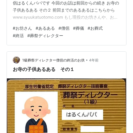
侶はるくんパパです 今回のお話は前回からの続き お寺の
子供あるある その２ 前回までのあるあるはこちらから
www.syuukatuotomo.com もし現役のお坊さんや、お寺
の子供さんたちがよんでくれたならきっと 共感の嵐間違
#
お坊さん
#
あるある
#
僧侶
#
葬儀
#
お葬式
いなし！ それでは張り切って続きいってみましょう！ ま
#
終活
#
葬祭ディレクター
ずは ☆「何かお経言ってみてよ」 これですね！ 帰国子
女だとか英会話教室通っているとかそんなも人はきっと
言われる 「英語しゃべれるの！？ちょっとしゃべってみ
てよ！！！！」 と同じノリですよね こんなこと言わ…
•
1級葬祭ディレクター僧侶の終活のお供
4年前
お寺の子供あるある その１