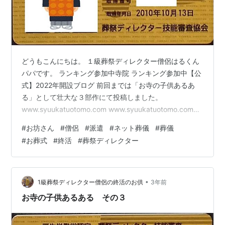
どうもこんにちは。 １級葬祭ディレクター僧侶はるくん
パパです。 ランキング参加中寺院 ランキング参加中【公
式】2022年開設ブログ 前回までは「お寺の子供あるあ
る」として壮大な３部作にて投稿しました。
www.syuukatuotomo.com www.syuukatuotomo.com
www.syuukatuotomo.com あるあるというか頻繁に言わ
#
お坊さん
#
僧侶
#
派遣
#
ネット葬儀
#
葬儀
れること、聞かれることになってしまいますが、まだ読
#
お葬式
#
終活
#
葬祭ディレクター
んでいない方は是非お読みください。 それでは今回から
はこちら 派遣のお坊さん その２ え？いきなり「その
２」？と思った方は www.syuukatuotomo.com だいぶ初
期のころの記事…
•
1級葬祭ディレクター僧侶の終活のお供
3年前
お寺の子供あるある その３