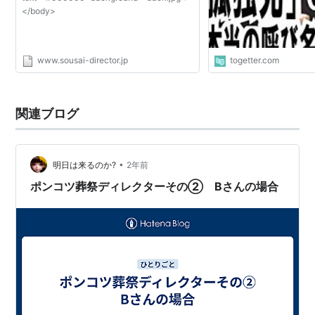
</body>
www.sousai-director.jp
togetter.com
関連ブログ
•
明日は来るのか?
2年前
ポンコツ葬祭ディレクターその② Bさんの場合