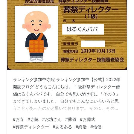
ランキング参加中寺院 ランキング参加中【公式】2022年
開設ブログ どうもこんにちは。 １級葬祭ディレクター僧
侶はるくんパパです。 自分でも思いがけずに 「その３」
まできてしまいました。 自分でもこんなにいろいろと思
うことがあったのかと驚いております。 その１、その２
とまだご覧になっていない方はこちらもどうぞ
#
お寺
#
寺院
#
お坊さん
#
葬儀
#
お葬式
www.syuukatuotomo.com www.syuukatuotomo.com こ
#
葬祭ディレクター
#
あるある
#
終活
#
僧侶
の記事から読み始めても特に問題は無いので、このまま