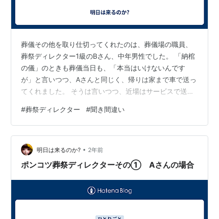
葬儀その他を取り仕切ってくれたのは、葬儀場の職員、
葬祭ディレクター1級のBさん、中年男性でした。 「納棺
の儀」のときも葬儀当日も、「本当はいけないんです
が」と言いつつ、Aさんと同じく、帰りは家まで車で送っ
てくれました。 そうは言いつつ、近場はサービスで送る
ことになっているのかも、などと思いましたが、母と一
#
葬祭ディレクター
#
聞き間違い
緒なのでタクシーで帰るつもりでいましたから、ありが
たいことでした。 そして、葬儀当日、控室で待っていた
ときのことです。 Bさんがそっと近寄ってきて、「『○○
•
べ』さんという方がお見えです」と。 家族葬だし、誰に
明日は来るのか?
2年前
も知らせていないのに、しかもまったく知らない名前で
ポンコツ葬祭ディレクターその① Aさんの場合
す。 香典だけ置いて帰ると言っている…