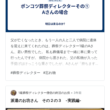
父が亡くなったとき、もう一人の人と二人で病院に遺体
を迎えに来てくれたのは、葬祭ディレクター1級のAさ
ん、若い男性でした。 私も葬儀場まで一緒に車に乗って
行ったんですが。 病院から渡された、父の私物が入った
手提げはけっこうな重さでしたが、Aさんが「持ちます」
と言って、葬儀場の中を移動するときも、ずっと持って
#
葬祭ディレクター
#
忘れ物
運んでくれました。 ところで、病院から葬儀場までは、
車だと20分かかるかかからないかくらいの距離です。 病
院に自転車を置いて行っていたので、葬儀場内に遺体を
•
安置して、いくつか話をした後、帰りはAさんが車で病院
1級葬祭ディレクター僧侶の終活のお供
3年前
まで送ってくれました。 電車だと乗り換えがあって、駅
派遣のお坊さん その２の３ -実践編-
からも遠いので、とてもありがたかっ…