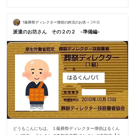
すが） なんと！今月（令和５年５月）派遣のお坊さんで
の収入が前職を上回りました！ 葬儀屋さんを辞めてお坊
さんだけでやる！派遣のお坊さんをメインにお坊さんを
やってみると決めてから約２年。 途中に少々登録した分
•
1級葬祭ディレクター僧侶の終活のお供
3年前
をいったんお休みすることに…
派遣のお坊さん その２の２ -準備編-
どうもこんにちは。 １級葬祭ディレクター僧侶はるくん