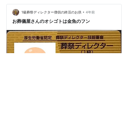
た。 え？ 「お寺なのにクリスマスやるの？」 そう思い
ました？ ということで本日は お寺のクリスマス につい
•
1級葬祭ディレクター僧侶の終活のお供
4年前
てお話していこうか…
お葬儀屋さんのオシゴトは金魚のフン
ランキング参加中寺院 ランキング参加中【公式】2022年
開設ブログ どうもこんにちは １級葬祭ディレクター僧侶
はるくんパパです。 今年の葬祭ディレクター試験を受け