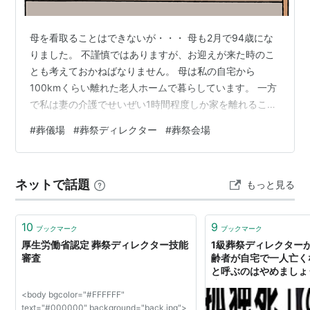
母を看取ることはできないが・・・ 母も2月で94歳にな
りました。 不謹慎ではありますが、お迎えが来た時のこ
とも考えておかねばなりません。 母は私の自宅から
100kmくらい離れた老人ホームで暮らしています。 一方
で私は妻の介護でせいぜい1時間程度しか家を離れること
ができません。 もし母の臨終の知らせや訃報を受け取っ
#
葬儀場
#
葬祭ディレクター
#
葬祭会場
たとしても、その日のうちに駆けつけることは不可能で
す。 翌日妻をショートステイに送り出してから駆けつけ
ることになりますが、電車を乗り継いで行くため早くて
ネットで話題
もっと見る
も到着できるのは翌日の午後ということになります。 当
座の対応は近くに住んでいる弟妹に頼むとしても、葬儀
の準備等は喪主の私がやるしかあり…
10
9
ブックマーク
ブックマーク
厚生労働省認定 葬祭ディレクター技能
1級葬祭ディレクター
審査
齢者が自宅で一人亡く
と呼ぶのはやめましょ
応続々
<body bgcolor="#FFFFFF"
text="#000000" background="back.jpg">