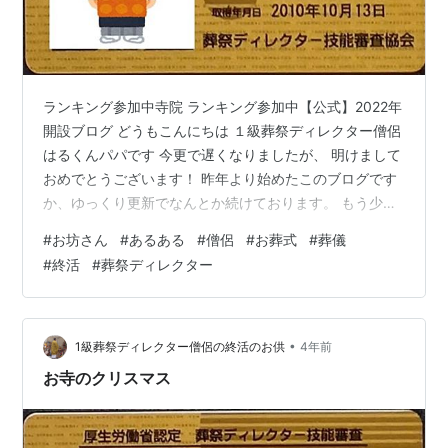
ランキング参加中寺院 ランキング参加中【公式】2022年
開設ブログ どうもこんにちは １級葬祭ディレクター僧侶
はるくんパパです 今更で遅くなりましたが、 明けまして
おめでとうございます！ 昨年より始めたこのブログです
か、ゆっくり更新でなんとか続けております。 もう少し
更新頻度をあげられるように今年はがんばります！ 新年
#
お坊さん
#
あるある
#
僧侶
#
お葬式
#
葬儀
１回目のお話は お寺の子供あるある こちらをお話しして
#
終活
#
葬祭ディレクター
いきます。 前回の記事で www.syuukatuotomo.com や
お寺の子供が言われ続けることを少しお話しました
☆「お寺じゃクリスマスやらないんでしょ？」 ☆「お寺
って肉食べないんでしょ？」 とかそんなこと 今回はそ
•
1級葬祭ディレクター僧侶の終活のお供
4年前
れ…
お寺のクリスマス