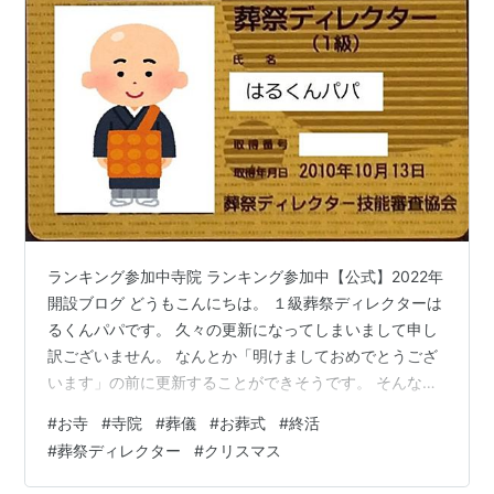
ランキング参加中寺院 ランキング参加中【公式】2022年
開設ブログ どうもこんにちは。 １級葬祭ディレクターは
るくんパパです。 久々の更新になってしまいまして申し
訳ございません。 なんとか「明けましておめでとうござ
います」の前に更新することができそうです。 そんな本
日は２０２２年１２月２５日 そうです！ メーリークリス
#
お寺
#
寺院
#
葬儀
#
お葬式
#
終活
マス！！ 皆さんは昨日の夜はケーキやらチキンやら食べ
#
葬祭ディレクター
#
クリスマス
ましたか？ 我が家でも息子と初めてのクリスマスですの
で、プレゼントをあげて、大人はケーキをいただきまし