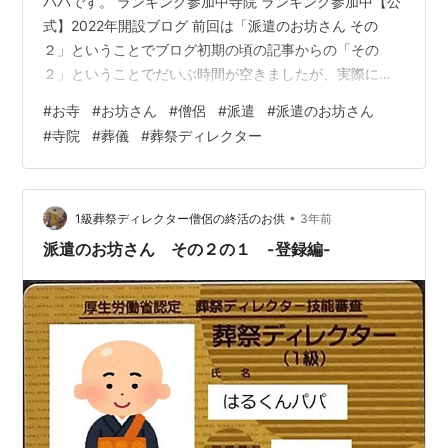
パパです。 ランキング参加中寺院 ランキング参加中【公
式】2022年開設ブログ 前回は「派遣のお坊さん その
２」ということでブログ初期の頃の記事からの「その
２」ということでだいぶ時間が空きましたが、実際に登
録して派遣のお坊さん初めてみようかなというお坊さん
#
お寺
#
お坊さん
#
僧侶
#
派遣
#
派遣のお坊さん
向けに記事を書き始めました。
#
寺院
#
葬儀
#
葬祭ディレクター
www.syuukatuotomo.com www.syuukatuotomo.com 今
回もその続きで 実際に登録の依頼を何社かに送ってみた
けど実際にどんなこと用意したらいいの？ とか準備して
おいたほうがいいことなどを紹介していきたいと思いま
•
1級葬祭ディレクター僧侶の終活のお供
3年前
す。 ということで…
派遣のお坊さん その２の１ -登録編-