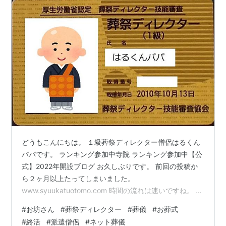
どうもこんにちは。 １級葬祭ディレクター僧侶はるくん
パパです。 ランキング参加中寺院 ランキング参加中【公
式】2022年開設ブログ お久しぶりです。 前回の投稿か
ら２ヶ月以上たってしまいました。
www.syuukatuotomo.com 時間の流れは速いですね。 決
して暇しすぎて趣味に没頭したわけではありません。
#
お坊さん
#
葬祭ディレクター
#
葬儀
#
お葬式
（まぁ少しは趣味を楽しんでしまっていた部分はありま
#
終活
#
派遣僧侶
#
ネット葬儀