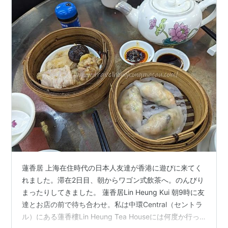
蓮香居 上海在住時代の日本人友達が香港に遊びに来てく
れました。滞在2日目、朝からワゴン式飲茶へ。のんびり
まったりしてきました。 蓮香居Lin Heung Kui 朝9時に友
達とお店の前で待ち合わせ。私は中環Central（セントラ
ル）にある蓮香樓Lin Heung Tea Houseには何度か行っ