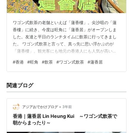
ワゴン式飲茶の老舗といえば「蓮香樓」。尖沙咀の「蓮
香樓」に続き、今度は旺角に「蓮香居」がオープンしま
した。友達と平日のランチタイムに飲茶に行ってきまし
た。 ワゴン式飲茶と言って、真っ先に思い浮かぶのが
「蓮香樓」。観光客にも地元の香港人にも人気が高い、
香港島の中環 Central（セントラル）にある老舗「蓮香樓
#
香港
#
旺角
#
飲茶
#
ワゴン式飲茶
#
蓮香居
Lin Heung Tea House（リンヒョンラウ、リンヒョン・
ティーハウス、蓮香楼）」が、去年（2025年）半ば尖沙
咀 Tsim Sha Tsui（チムサーチョイ）に支店をオープンし
関連ブログ
ました。 これに続き、去年12月には旺角 Mong Kok（モ
ンコック）に「蓮香居 Lin Heun…
•
アジアおでかけブログ
3年前
香港｜蓮香居 Lin Heung Kui ～ワゴン式飲茶で
朝からまったり～