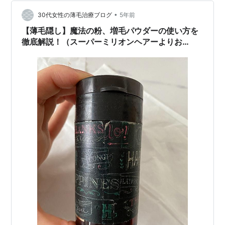
ものでした。治療を始めたころは皮脂が多かったので、
•
こちらを使っていたんですよね。ここ最近は皮脂もだい
30代女性の薄毛治療ブログ
5年前
ぶ落ち着いてきたので、頭皮に優しい「女性用」のシャ
【薄毛隠し】魔法の粉、増毛パウダーの使い方を
ンプーを使ってみることにしました。 こちらも…
徹底解説！（スーパーミリオンヘアーよりお
得！）