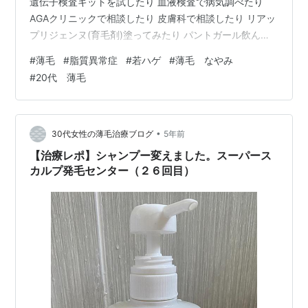
遺伝子検査キットを試したり 血液検査で病気調べたり
AGAクリニックで相談したり 皮膚科で相談したり リアッ
プリジェンヌ(育毛剤)塗ってみたり パントガール飲んだ
り 色々試しましたが、 私は全部ダメでした。 (パントガ
#
薄毛
#
脂質異常症
#
若ハゲ
#
薄毛 なやみ
ールはまだ続けてる) しかし、思い返せば、健康診断で2
#
20代 薄毛
年連続で引っかかっている項目が… 何故かノーマークだ
ったのですが、 もうこれしか原因無くね！？ そう思いま
した。 脂質代謝異常です。 脂質異常症、高脂血症とも言
うらしい。 血液中に含まれるコレステロール・中性脂肪
•
30代女性の薄毛治療ブログ
5年前
が異常…
【治療レポ】シャンプー変えました。スーパース
カルプ発毛センター（２６回目）