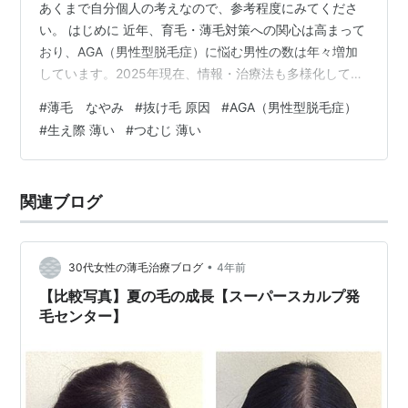
あくまで自分個人の考えなので、参考程度にみてくださ
い。 はじめに 近年、育毛・薄毛対策への関心は高まって
おり、AGA（男性型脱毛症）に悩む男性の数は年々増加
しています。2025年現在、情報・治療法も多様化してい
るため、何から始めればいいのか迷う方も多いでしょ
#
薄毛 なやみ
#
抜け毛 原因
#
AGA（男性型脱毛症）
う。 この記事では「原因を正しく理解した上で、無理な
#
生え際 薄い
#
つむじ 薄い
く続けられる対策」を10選ご紹介します。すべて実践で
きれば、未来の毛髪に対する不安が軽減されるはずで
す。 1. 男性薄毛・抜け毛の原因を知る AGA（男性ホルモ
関連ブログ
ン性脱毛）：男性ホルモン（DHT）が毛根に作用し、毛
髪サイクルが…
•
30代女性の薄毛治療ブログ
4年前
【比較写真】夏の毛の成長【スーパースカルプ発
毛センター】