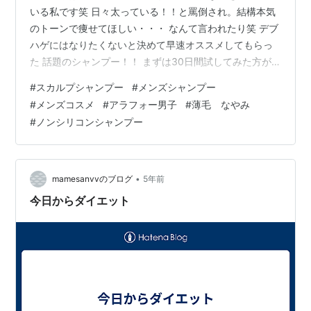
いる私です笑 日々太っている！！と罵倒され。結構本気
のトーンで痩せてほしい・・・ なんて言われたり笑 デブ
ハゲにはなりたくないと決めて早速オススメしてもらっ
た 話題のシャンプー！！ まずは30日間試してみた方が
いいよ！！との事でスタートしてみました！！ 初回
#
スカルプシャンプー
#
メンズシャンプー
57%OFFで購入できるので、アラフォー男子のみなさん
#
メンズコスメ
#
アラフォー男子
#
薄毛 なやみ
是非一緒に頭皮守っていきましょう！！ リンク貼り付け
#
ノンシリコンシャンプー
ておきますね⬇︎ <a href="https://px.a8.net/svt/ejp?
a8mat=3HP8GV+FJ23CY+2VO8+1ZGVGI"
rel="nofollow">…
•
mamesanvvのブログ
5年前
今日からダイエット