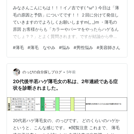
みなさんこんにちは！！！イノ吉です( ^ω^ ) 今日は「薄
毛の原因と予防」についてです！！ ２回に分けて発信し
ていきますのでよろしくお願いしますm(_ _)m ・薄毛の
原因 お客様からも「カラーやパーマをやったらハゲるん
でしょ？？」とよく質問されます。ですが結論から申し
上げると「NO！」です！ 例えばブリーチを行ったり過
#
薄毛
#
薄毛 なやみ
#
悩み
#
男性悩み
#
美容師さん
度なツイストパーマをかけて髪の毛が傷んで抜けてしま
うことはありますがカラーやパーマでハゲると言うこと
はありません。 では、原因はなんなのでしょう？ もちろ
•
ん遺伝も関係してきますが代表的なものをいくつかご紹
のっぴの自分探しブログ
5年前
介します！٩( 'ω' )و 睡眠不足 暴飲暴食 過度な飲酒 過度な
20代後半若ハゲ薄毛女の私は、2年連続である症
喫煙…
状を診断されました。
20代若ハゲ薄毛女の、のっぴです。 どのくらいのハゲか
というと、こんな感じです。 ※閲覧注意 これまで、 薄毛