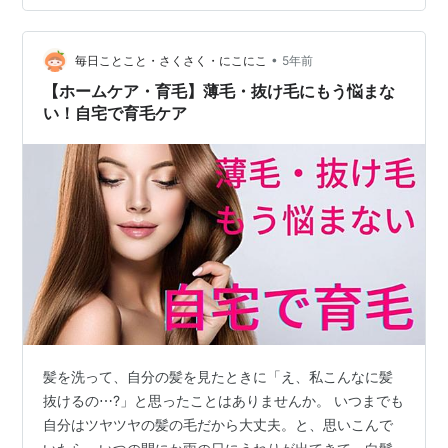
隠すために、髪を伸ばして、増えてるように見せかけた
り、髪を結ぶと本当に薄いのが目立ってしまうので、髪
•
は結ばないとか、パーマをかけて、量を多く見せると
毎日ことこと・さくさく・にこにこ
5年前
か、そんな方法を考えているという人もいるかと思いま
【ホームケア・育毛】薄毛・抜け毛にもう悩まな
す。 私は別に、髪の毛をふさふさにするために食事に
い！自宅で育毛ケア
気…
髪を洗って、自分の髪を見たときに「え、私こんなに髪
抜けるの⋯?」と思ったことはありませんか。 いつまでも
自分はツヤツヤの髪の毛だから大丈夫。と、思いこんで