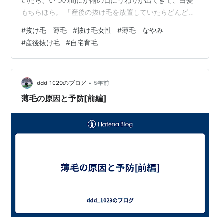
いたら、いつの間にか雨の日にうねりが出てきて、白髪
もちらほら。 「産後の抜け毛を放置していたらどんど
ん、薄毛が気になって。。。」ATさん（41歳） 「仕事先
#
抜け毛 薄毛
#
抜け毛女性
#
薄毛 なやみ
でも、自分の髪が気になって気になって・・。薄毛をカ
#
産後抜け毛
#
自宅育毛
バーするためのヘアセットが毎朝大変だったんです。」
数ヵ月前まで自分でもショックを受ける程の「薄毛」に
悩まされていたという、KUさん（49歳）。 手当たり次
第に「育毛ケア商品」を買って試してみたり、育毛サロ
•
ddd_1029のブログ
5年前
ンに通っても実感はなく、正直諦めてい…
薄毛の原因と予防[前編]