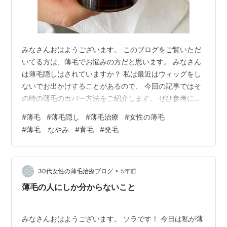
みなさんおはようございます。 このブログをご覧いただ
いてる方は、薄毛でお悩みの方だと思います。 みなさん
は薄毛隠しはされていますか？ 私は最近はウィッグをし
ないでお出かけすることがあるので、 今回の記事ではそ
の時の薄毛のカバー方法をご紹介します。 ぜひ参考にし
てみてくださいね。 目 次 増毛パウダーで簡単に髪が増
#
薄毛
#
薄毛隠し
#
薄毛治療
#
女性の薄毛
える！ どんな商品なの？ カラーは全１０色！ 使い方 注
#
薄毛 なやみ
#
育毛
#
発毛
意点 もっと安く手に入れたい 増毛パウダーで簡単に髪が
増える！ 私が使っているのは、薄毛隠しのための増毛パ
ウダー、いわゆる「ふりかけ」です。 繊維製の粉をふり
かけると、静電気で繊維が髪に付着し、増毛しているよ
•
30代女性の薄毛治療ブログ
5年前
うに見えるというお手軽…
薄毛の人にしか分からないこと