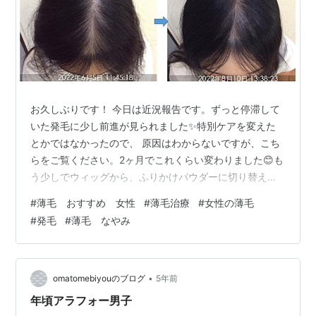
お久しぶりです！ 今日は近況報告です。ずっと停滞して
いた発毛に少し前進が見られました✨特別ケアを変えた
とかではなかったので、 原因はわからないですが、こち
らをご覧ください。2ヶ月でこれくらい変わりました😊も
う少しでウィッグから、ふりかけパウダーに切り替えて
も良いかなぁと思います。 ただ、この「もう少し」がと
#
薄毛 おすすめ 女性
#
薄毛治療
#
女性の薄毛
ても大きい壁なんですけどね💦夏の間、体はバンバン日
#
発毛
#
薄毛 なやみ
焼けしましたが、頭皮は死守していました（笑） それも
良かったのかなー私の育毛方針は、日々の生活習慣が大
きな柱で、そこにミノキ等の外用薬やスカルプセンター
の治療をプラスしているイメージです。生活習慣の改善
•
omatomebiyouのブログ
5年前
が第一なので、この夏休み期間も運動を続け…
年頃アラフォー男子