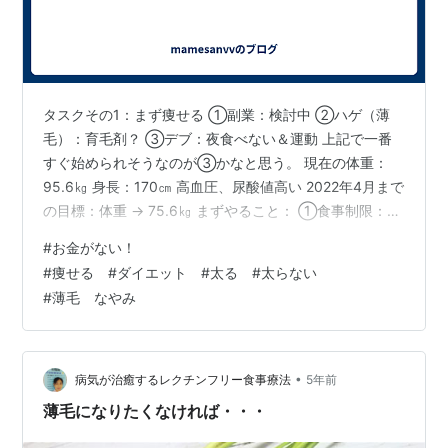
タスクその1：まず痩せる ①副業：検討中 ②ハゲ（薄
毛）：育毛剤？ ③デブ：夜食べない＆運動 上記で一番
すぐ始められそうなのが③かなと思う。 現在の体重：
95.6㎏ 身長：170㎝ 高血圧、尿酸値高い 2022年4月まで
の目標：体重 → 75.6㎏ まずやること： ①食事制限：18
以降食べない → 正直これだけでもしんどい・・・・。 で
#
お金がない！
も食べるの好きだから朝昼は好きなのを食べます。 ②筋
#
痩せる #ダイエット #太る #太らない
トレ：メニュー考慮中 ③有酸素運動：メニュー考慮中
#
薄毛 なやみ
のんきなのかもしれないけどできることから始めていき
ます！
•
病気が治癒するレクチンフリー食事療法
5年前
薄毛になりたくなければ・・・