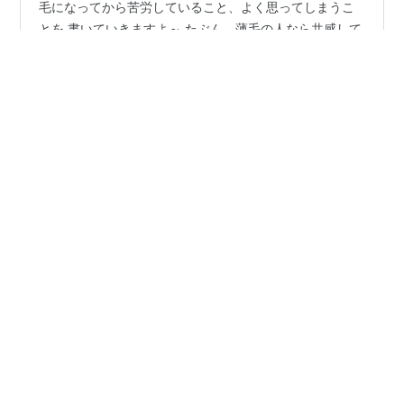
みなさんおはようございます。 ソラです！ 今日は私が薄
毛になってから苦労していること、よく思ってしまうこ
とを 書いていきますよ～ たぶん、薄毛の人なら共感して
いただけるはず。 １．集合写真とかプリクラとか、写真
を撮りたくない 私は若くして薄毛が始まったので、特に
学生時代は写真を撮られることが多くて 自分の薄毛が写
#
薄毛
#
女性の薄毛
#
育毛
#
薄毛 なやみ
真に残り、ほかの人の目にさらされるのが本当に嫌でし
た。 プリクラをとっていたころは、薄毛の部分が映らな
いようにわざと顔アップにして頭を見切らしたりしてま
•
した（笑） 卒業アルバムは消し去りたいまじで、、、
30代女性の薄毛治療ブログ
5年前
２．結婚式に呼ばれたとき髪型に困る 髪をアップにした
【比較写真】縮毛矯正しました＆経過報告