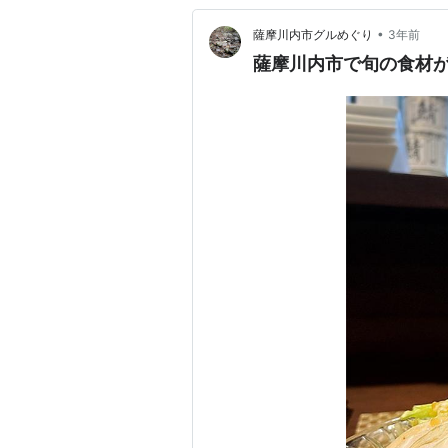
•
薩摩川内市グルめぐり
3年前
薩摩川内市で旬の食材が