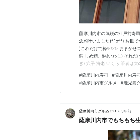
薩摩川内市の気鋭の江戸前寿司
念願叶いました(*^o^*) お
)これだけで粋✨✨✨ おまかせコー
鯛 しめ鯖、鰯(いわし) それだ
ぎ) 穴子 海老 いくら 筆者
けど結構な量食べてますね( ﾉ∀
#
薩摩川内寿司
#
薩摩川内寿
人˘*) ※メニュー＆料金は202
#
薩摩川内市グルメ
#
鹿児島
•
薩摩川内市グルめぐり
3年前
薩摩川内市でもちもち生麺