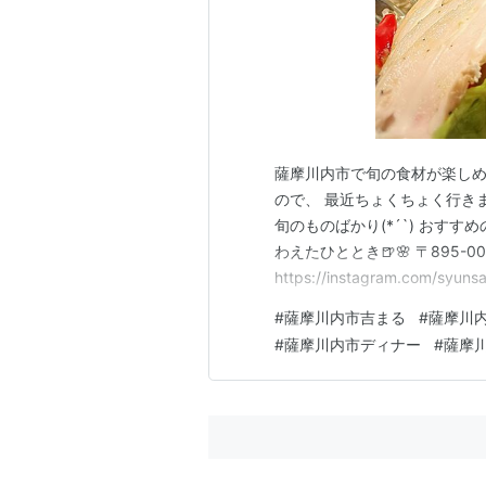
薩摩川内市で旬の食材が楽しめる
ので、 最近ちょくちょく行きます︎(
旬のものばかり(*´`) おすすめの月日貝
わえたひととき🍺🌸 〒895-00
https://instagram.com/syu
キング参加中鹿児島 ランキン
#
薩摩川内市吉まる
#
薩摩川
#
薩摩川内市ディナー
#
薩摩