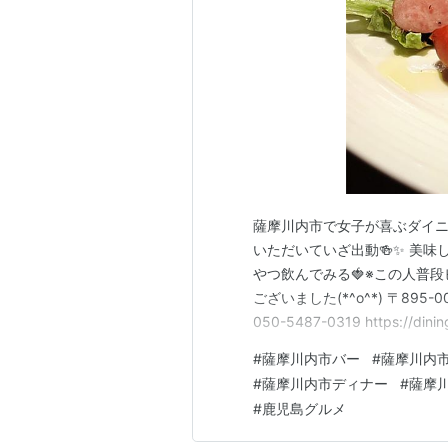
薩摩川内市で女子が喜ぶダイニングバ
いただいていざ出動🍻✨ 美味し
やつ飲んでみる🍓※この人普
ございました(*^o^*) 〒895
050-5487-0319 https://
グ参加中おいしいランチ部
#
薩摩川内市バー
#
薩摩川内
#
薩摩川内市ディナー
#
薩摩
#
鹿児島グルメ