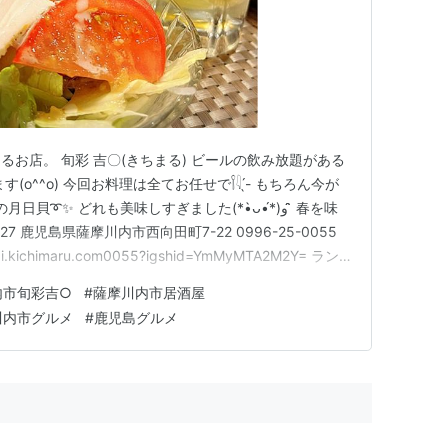
お店。 旬彩 吉〇(きちまる) ビールの飲み放題がある
o^^o) 今回お料理は全てお任せで𓌉𓇋 ̖́- もちろん今が
➰✨ どれも美味しすぎました(*•̀ᴗ•́*)و ̑̑ 春を味
27 鹿児島県薩摩川内市西向田町7-22 0996-25-0055
nsai.kichimaru.com0055?igshid=YmMyMTA2M2Y= ラン
グ参加中おいしいランチ部
内市旬彩吉○
#
薩摩川内市居酒屋
川内市グルメ
#
鹿児島グルメ