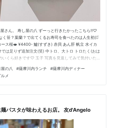
屋さん。 寿し屋の八 ずーっと行きたかったこちら!!♡
皿でなく笹？葉蘭？で出てくるお寿司を食べたのは人生初(ᯅ̈
ス桜🍣 ¥4400- 鱸(すずき) 赤貝 あん肝 帆立 水イカ
けでは足りず追加注文(笑) 中トロ、大トロ トロたく(おは
は大のいくら好きです♡ 玉子 写真を見返してみて気付いた
`)💦 正に寿司道楽～✨✨✨ 美味しゅうございました(*˘
司屋の八
#
薩摩川内ランチ
#
薩摩川内ディナー
3年4月現在のものです※ …
グルメ
パスタが味わえるお店。 友d'Angelo