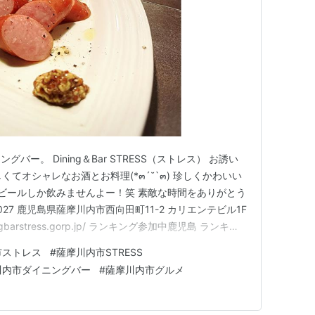
ー。 Dining＆Bar STRESS（ストレス） お誘い
くてオシャレなお酒とお料理(*๓´˘`๓) 珍しくかわいい
段ビールしか飲みませんよー！笑 素敵な時間をありがとう
-0027 鹿児島県薩摩川内市西向田町11-2 カリエンテビル1F
diningbarstress.gorp.jp/ ランキング参加中鹿児島 ランキン
市ストレス
#
薩摩川内市STRESS
川内市ダイニングバー
#
薩摩川内市グルメ