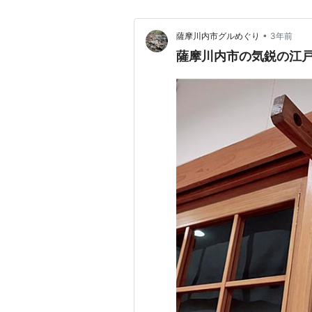
•
薩摩川内市グルめぐり
3年前
薩摩川内市の気鋭の江