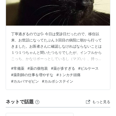
丁寧過ぎるのでは💦 今日は受診日だったので、移住以
来、お世話になってたぶん３回目の病院に朝から行って
きました。お医者さんに確認しなければならないことは
１つ１つちゃんと聞いたつもりでしたが、インフルから
こっち、かなりボーっとしているし（マズい）、持って
る病が多いので相談し忘れてしまったことがありまし
#
常備薬
#
薬の個包装
#
薬が多すぎる
#
ピルケース
た。 そろそろ、トンカチ頭痛のカルバマゼピンを卒業し
#
薬剤師の仕事を増やすな
#
トンカチ頭痛
たかったんですね。それを言い忘れました。最近、ずっ
#
カルバマゼピン
#
カルボシステイン
と好調なんです。でも、何という事でしょう・・・寒い
中、帰宅して毛糸の帽子を脱いだ途端、こめかみ付近に
少しピリッと痛みが走ったんです。久しぶり・・・トン
ネットで話題
もっと見る
カチ頭痛が自己主張しているみたいで、何だか笑えま
し…