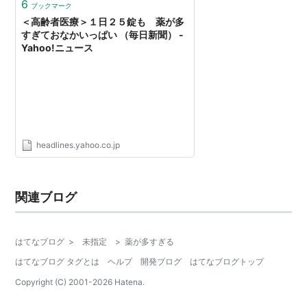
6
ブックマーク
＜高齢者医療＞１日２５錠も 薬が多
すぎておなかいっぱい （毎日新聞） -
Yahoo!ニュース
headlines.yahoo.co.jp
関連ブログ
はてなブログ
>
未指定
>
薬が多すぎる
はてなブログ タグとは
ヘルプ
開発ブログ
はてなブログトップ
Copyright (C) 2001-
2026
Hatena.