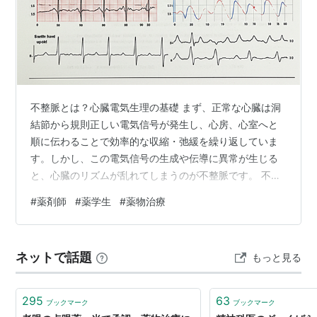
不整脈とは？心臓電気生理の基礎 まず、正常な心臓は洞
結節から規則正しい電気信号が発生し、心房、心室へと
順に伝わることで効率的な収縮・弛緩を繰り返していま
す。しかし、この電気信号の生成や伝導に異常が生じる
と、心臓のリズムが乱れてしまうのが不整脈です。 不整
脈の分類は様々ですが、頻度や発生部位によって以下の
#
薬剤師
#
薬学生
#
薬物治療
ように大別されます。 頻脈性不整脈: 心拍数が異常に速
くなる不整脈（例：心房細動、心室頻拍など） 徐脈性不
整脈: 心拍数が異常に遅くなる不整脈（例：洞不全症候
ネットで話題
もっと見る
群、房室ブロックなど） 期外収縮: 正常なリズムの合間
に起こる不規則な収縮（心房性期外収縮、心室性期外収
縮） 抗不整脈薬は、これらの不整脈…
295
63
ブックマーク
ブックマーク