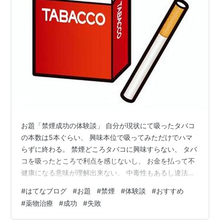
お題「禁煙成功の体験談」 自分が現状にて吸ったタバコ
の本数は5本ぐらい、 興味本位で吸ってみただけでハマ
らずに終わる。 禁煙どころタバコに興味すらない、 タバ
コを吸ったところで利点を感じないし、 お金を払って不
健康になる意味が理解出来ない、 中毒性もあるし違法薬
物と似たものだと認識しています。 今回は「禁煙成功の
#
はてなブログ
#
お題
#
禁煙
#
体験談
#
おすすめ
体験談」がテーマ、 自分の場合だとタバコを吸ってない
#
薬物治療
#
成功
#
失敗
経緯が「損得」なので、 禁煙成功の体験談とは少し違う
かなと思います。 ただ禁煙するのに「損得」で考えるの