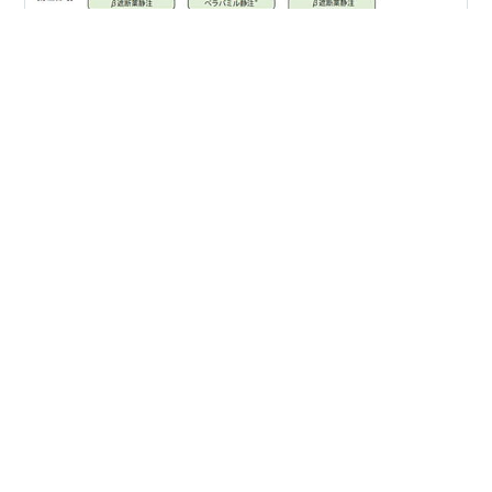
こっちには、救急外来や病棟で不整脈があったときの対
応をまとめます。 分かりやすさ重視で、細かい説明など
は省きましたのでご理解お願いします。 1.徐脈性不整脈
第 1 度房室ブロック，洞徐脈や第 2 度房室ブロック
（Wenkebach型）など無症候性の徐脈→治療適応はな
い。 有症候性、第2度房室ブロック(Mobitz II型)、Ⅲ度房
#
循環器
#
不整脈
#
薬物治療
室ブロック、洞停止、洞房ブロック、徐脈頻脈症候群(洞
結節機能低下＋頻脈性不整脈)→(テンポラリー)ペースメ
ーカの植込みが第 1 選択。※1 橋渡し治療としては、アト
•
ロピン0.5mgの静脈内投与が最も行われ、次にイソプロ
あしたへ向かって
5年前
テレノール0.01~0.03μg/kg/分の投与…
膵臓全摘後の薬物治療の考え方は？クイズ