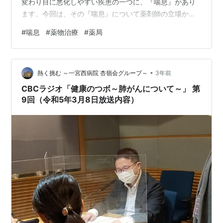
変わり目に悪化しやすい疾患の一つに、『喘息』があり
ます。今回は、その『喘息』について薬剤師の立場か
ら、少しお話してみたいと思います。 １．そもそも喘息
#
喘息
#
薬物治療
#
薬局
とは？ 喘息は、気道が慢性的な炎症を起こし、可逆性の
気道閉塞（気流制限）が生じる疾患です。主に免疫反応
が関与していると考えられています。 慢性的な炎症の結
•
果、気道の壁が厚くなり、また、様々な刺激に対する過
熱く挑む ～一宮西病院 杏嶺会グループ～
3年前
敏性も亢進するため、健康な人なら反応しないような弱
CBCラジオ「健康のつボ～肺がんについて～」 第
い刺激に対しても反応してしまい、それを引き…
9回（令和5年3月8日放送内容）