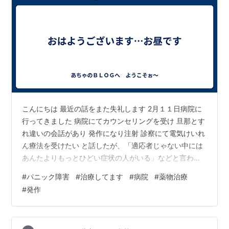
こんにちは 最近の話をまた失礼します 2月１１日病院に
行ってきました 病院にてカウンセリングを受け 旦那とす
れ違いの会話があり 発作になり注射 診察にて電気けいれ
ん療法を受けたい と話したが、「適応者じゃない中には
あんたよりもっとひどい症状の人がいる」などと言われ
た 言い方が冷たかった 私が発作直後だったせいか、先生
#
パニック障害
#
治療してます
#
病院
#
薬物治療
が忙しかったのか。 なかなか話を聞いてくれなかった と
#
発作
りあえず、パニック障害、発作に効く漢方があるから出
すね と言われて ・四物湯 ・桂枝加芍薬湯 の二つを出さ
れた 調べると 腸の漢方 血液の漢方だった なんで？ と思