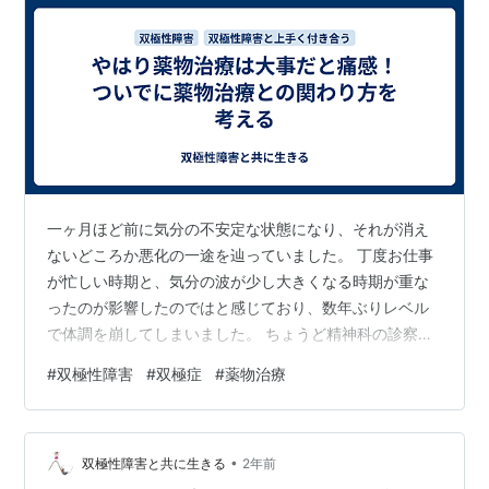
一ヶ月ほど前に気分の不安定な状態になり、それが消え
ないどころか悪化の一途を辿っていました。 丁度お仕事
が忙しい時期と、気分の波が少し大きくなる時期が重な
ったのが影響したのではと感じており、数年ぶりレベル
で体調を崩してしまいました。 ちょうど精神科の診察予
約を入れていたので、体調を崩してしまった事を伝えた
#
双極性障害
#
双極症
#
薬物治療
上で、薬の処方についてもこちらから提案する形で先生
にお話ししました。 症状としては、朝から気分の落ち込
みが見られた事、最近はソワソワ感が苦しいくらいに発
•
生する事、日中もソワソワ感が抜けない事、そのソワソ
双極性障害と共に生きる
2年前