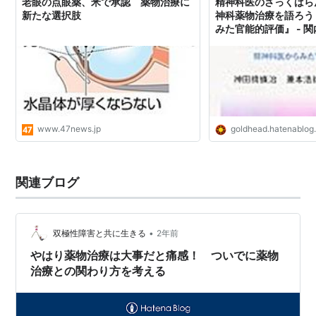
老眼の点眼薬、米で承認 薬物治療に
精神科医のざっくばら
新たな選択肢
神科薬物治療を語ろう
みた官能的評価』 - 
www.47news.jp
goldhead.hatenablog
関連ブログ
•
双極性障害と共に生きる
2年前
やはり薬物治療は大事だと痛感！ ついでに薬物
治療との関わり方を考える