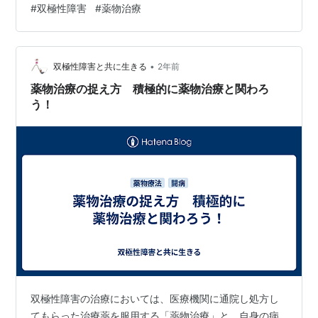
#
双極性障害
#
薬物治療
年ぶりくらいにやっちゃった気がします。 なかなか無い
出来事ですし、折角なので心身への影響を分析してみよ
うと思います。 夜に眠気が全く来なくなった コレは直ち
•
に影響が出ました。 私は服薬する薬の中に眠気を促進す
双極性障害と共に生きる
2年前
る副作用を持つものが存在しており、その副作用を入眠
薬物治療の捉え方 積極的に薬物治療と関わろ
に利用しています。 いつもの就寝時間…
う！
双極性障害の治療においては、医療機関に通院し処方し
てもらった治療薬を服用する「薬物治療」と、自身の病