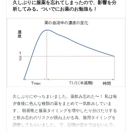
ワ感が次第に抑うつ症状に変化する事、そしてそれらが
久しぶりに服薬を忘れてしまったので、影響を分
数年ぶりレベルの症状の大きさである事を伝えま…
析してみる。ついでにお薬のお勉強も！
久しぶりにやっちまいました。薬飲み忘れた〜！ 私は毎
夕食後に色んな種類の薬をまとめて一気飲みしていま
す。 朝昼晩と服薬タイミングを増やしたり分けたりする
と飲み忘れのリスクが跳ね上がる為、服用タイミングを
調整してもらいました。 で、記憶が定かではないんです
が、多分夜の服薬を全部まとめて忘れました。 本当に数