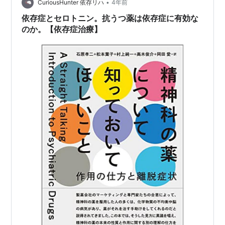
い調べてみたら ５．６年前だかに 精神系の病気を持って
•
CuriousHunter 依存リハ
4年前
いる人は …
依存症とセロトニン。抗うつ薬は依存症に有効な
のか。【依存症治療】