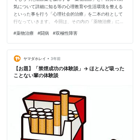
気について詳細に知る等の心理教育や生活環境を整える
といった事を行う「心理社会的治療」を二本の柱として
行なっていきます。 今回は、その内の「薬物治療」につ
いて、患者としてどう捉えていくかを検討します。 薬物
#
薬物治療
#
闘病
#
双極性障害
治療はお医者さんがお薬を出してそれを患者は飲むだ
け、みたいな、当事者にとって受動的な行為と捉えがち
です。 ですが取り組み方としては、当事者自身が積極的
•
に薬物治療に関わっていく姿勢があった方が良いと私は
ヤマダホレイ
3年前
強く感じています。 その辺をお伝えできたらと思いま
【お題】「禁煙成功の体験談」→ ほとんど吸った
す。 今回のお話は以下のような内容です。 体調…
ことない輩の体験談