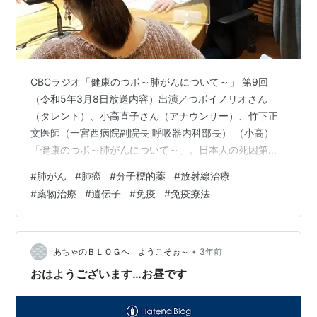
CBCラジオ「健康のつボ～肺がんについて～」 第9回
（令和5年3月8日放送内容）出演／つボイノリオさん
（タレント）、小高直子さん（アナウンサー）、竹下正
文医師（一宮西病院副院長 呼吸器内科部長） （小高）
「健康のつボ～肺がんについて～」。日本人の死因第１
位の「がん」の中でも、死亡者数が一番多い「肺がん」
#
肺がん
#
肺癌
#
分子標的薬
#
放射線治療
について、一宮西病院副院長 呼吸器内科部長 竹下正文
#
薬物治療
#
遺伝子
#
免疫
#
免疫療法
（たけしたまさふみ）先生に教えていただきます。 （小
高）ここのところ、肺がんの治療法を教えて頂いていま
す。 （つボイ）外科的療法、いわゆる手術では低侵襲の
胸腔鏡手術がメインになってきているということです。
•
あちゃのＢＬＯＧへ ようこそぉ～
3年前
（小高）そして放射線治療においても、ピ…
おはようございます…お昼です