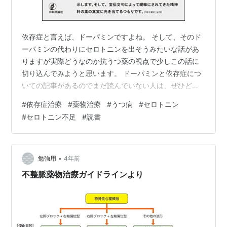
依存症と言えば、ドーパミンですよね。 そして、そのド
ーパミンの代わりにセロトニンを出そうみたいな話があ
りますが実際どうなのか抗うつ薬の視点で少しこの話に
切り込んでみようと思います。 ドーパミンと依存症につ
いての記事があるのでまだ読んでいない人は、ぜひどう
ぞ。 curiousquest.hatenablog.com
#
依存症治療
#
薬物治療
#
うつ病
#
セロトニン
curiousquest.hatenablog.com
#
セロトニン不足
#
読書
curiousquest.hatenablog.com ＊抗うつ薬＊ ＊セロトニ
ン＊ ＊アルコール＊ ＊コカイン＊ ＊ニコチン＊ ＊うつ
はセロトニン不足ではない＊ ＊SSRIと他の治療を組み合
わせる＊ ＊まとめ＊ ＊記事関連のお…
•
勉強用
4年前
不整脈薬物治療ガイドラインより