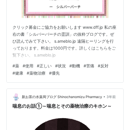
クリック募金にご協力をお願いします www.dff.jp 私の座
右の書「シルバーバーチの霊訓」の抜粋ブログです。ぜ
ひ読んでみて下さい。 s.ameblo.jp 遠隔ヒーリングを行
っております。料金は1000円です。詳しくはこちらをご
覧下さい。 s.ameblo.jp
#
薬
#
使用
#
正しい
#
状況
#
動機
#
苦痛
#
反対
#
健康
#
薬物治療
#
優先
•
新お茶の水薬局ブログ Shinochanomizu Pharmacy
3年前
喘息のお話①～喘息とその薬物治療のキホン～