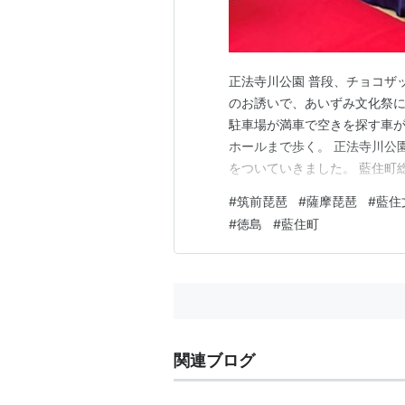
正法寺川公園 普段、チョコザ
のお誘いで、あいずみ文化祭
駐車場が満車で空きを探す車
ホールまで歩く。 正法寺川公
をついていきました。 藍住町
ーなど。 藍住町総合文化ホー
#
筑前琵琶
#
薩摩琵琶
#
藍住
など。頂いたプログラムに「
#
徳島
#
藍住町
トにボランティア活動されてい
関連ブログ