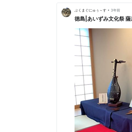
•
ぶくまぐにゅぅ～す
3年前
徳島|あいずみ文化祭 