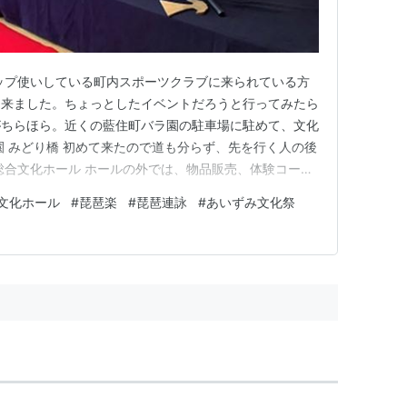
ップ使いしている町内スポーツクラブに来られている方
に来ました。ちょっとしたイベントだろうと行ってみたら
がちらほら。近くの藍住町バラ園の駐車場に駐めて、文化
園 みどり橋 初めて来たので道も分らず、先を行く人の後
総合文化ホール ホールの外では、物品販売、体験コーナ
ル 空きスペースの有効活用で子ども達を楽しませる演芸
文化ホール
#
琵琶楽
#
琵琶連詠
#
あいずみ文化祭
藍住町芸能人クラブ」というのがあり、施設慰問やイベン
るとか。 藍住町総…