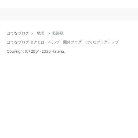
−
鈴蘭台西口駅
−
鈴蘭台駅
○
リスト
：
駅キーワード
はてなブログ
>
地理
>
藍那駅
○
リスト
：
駅つきキーワード
はてなブログ タグとは
ヘルプ
開発ブログ
はてなブログトップ
Copyright (C) 2001-
2026
Hatena.