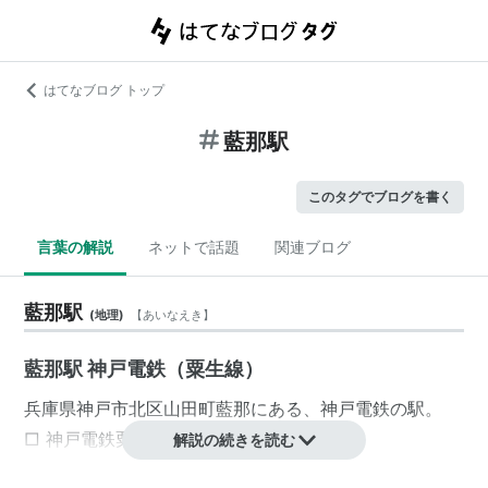
はてなブログ トップ
藍那駅
このタグでブログを書く
言葉の解説
ネットで話題
関連ブログ
藍那駅
(
地理
)
【
あいなえき
】
藍那駅 神戸電鉄（粟生線）
兵庫県
神戸市北区
山田町
藍那にある、
神戸電鉄
の駅。
□
神戸電鉄
粟生線
解説の続きを読む
粟生駅
…
志染駅
…
木津駅
←「
藍那駅
」→
西鈴蘭台駅