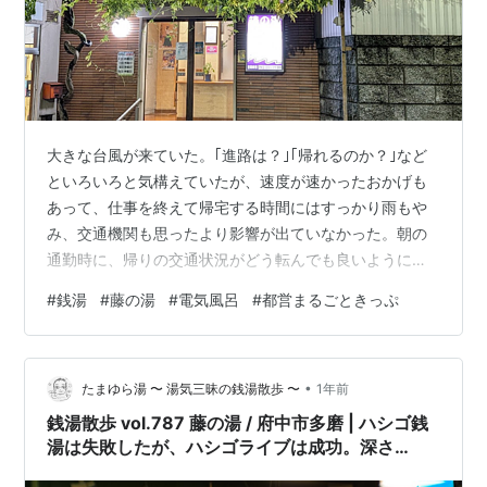
大きな台風が来ていた。｢進路は？｣｢帰れるのか？｣など
といろいろと気構えていたが、速度が速かったおかげも
あって、仕事を終えて帰宅する時間にはすっかり雨もや
み、交通機関も思ったより影響が出ていなかった。朝の
通勤時に、帰りの交通状況がどう転んでも良いようにと
買っておいた”都営まるごときっぷ”を有効活用しようじゃ
#
銭湯
#
藤の湯
#
電気風呂
#
都営まるごときっぷ
ないか。と仕事終わりに都営交通沿いの銭湯へ。 浅草線
に乗り、東日本橋駅～馬喰横山駅で新宿線に乗り換え、
東大島駅でバスに乗り、と東砂三丁目で下車。都営交通
•
を乗り継いで江東区の藤の湯さんにやって来た。時期は
たまゆら湯 〜 湯気三昧の銭湯散歩 〜
1年前
外れてしまったが緑生い茂る藤棚がお見事。 藤色があし
銭湯散歩 vol.787 藤の湯 / 府中市多磨 | ハシゴ銭
らわれた看板。｢デンキ風呂｣とカタカナ…
湯は失敗したが、ハシゴライブは成功。深さ
135.3mの深水井戸水に蕩けた20250808