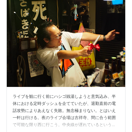
ライブを観に行く前にハシゴ銭湯しようと意気込み、半
休における定時ダッシュを企てていたが、退勤直前の電
話攻勢によりあえなく失敗。無念極まりない。とはいえ
一軒は行ける。夜のライブ会場は吉祥寺、間に合う範囲
で可能な限り西に行こう。中央線が遅れているというこ
となので、総武線で三鷹へ、さらにバスに乗り多磨駅