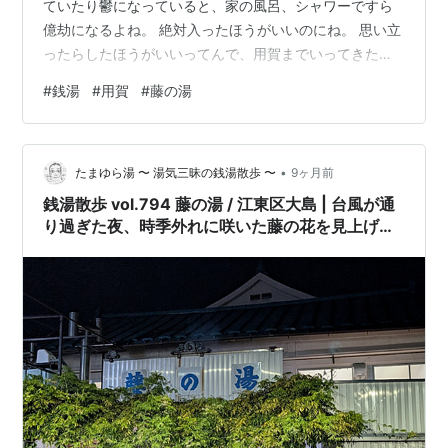
ていたり鬱になっていると、家の風呂、シャワーですら
億劫になるよね。 絶対入ったほうがいいのにね。 思い立
ったらしたほうがいいってんで、用賀までいってきた。
多分読んだスピ本の影響である。 用賀をてくてく。通り
#
銭湯
#
用賀
#
藤の湯
の脇に見えるのは、古風なお風呂屋さんである。ビルに
囲まれておる。 中はシンプル、サウナもない。実は除霊
すんのにサウナがいいって話読んだので（何読んでるん
•
だかw）、あらーだったんだが、これがいいんですね。
たまゆら湯 〜 湯気三昧の銭湯散歩 〜
9ヶ月前
普通のあつめの風呂の他に、檜風呂。ちょっとぬるめで
銭湯散歩 vol.794 藤の湯 / 江東区大島 | 台風が通
いくらでも入れる。入って、休んで、を繰…
り過ぎた夜、時季外れに咲いた藤の花を見上げて
蕩けた20250905