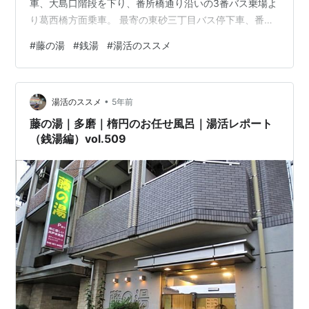
車、大島口階段を下り、番所橋通り沿いの3番バス乗場よ
り葛西橋方面乗車。 最寄の東砂三丁目バス停下車、番所
橋通りをバス進行方向へ進み、右手のファミリーマート
#
藤の湯
#
銭湯
#
湯活のススメ
先を右折し、更に進みます。 こちらの角で左折し、バス
停から徒歩5分程で左手に藤の湯さんが見えて来ます。
建物脇からは建屋のラインに合わせてクランクした特徴
•
的な煙突が見られます。 入口脇には藤の湯さんの案内
湯活のススメ
5年前
板。藤棚が迎える・・・！？ 見上げると玄関上に広がる
藤の湯｜多磨｜楕円のお任せ風呂｜湯活レポート
のが…
（銭湯編）vol.509