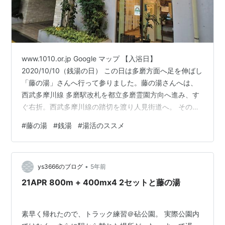
www.1010.or.jp Google マップ 【入浴日】
2020/10/10（銭湯の日） この日は多磨方面へ足を伸ばし
「藤の湯」さんへ行って参りました。藤の湯さんへは、
西武多摩川線 多磨駅改札を都立多磨霊園方向へ進み、す
ぐ右折。西武多摩川線の踏切を渡り人見街道へ。 その先
一つ目の朝日町二丁目の信号を右折し、今度は朝日町通
#
藤の湯
#
銭湯
#
湯活のススメ
りを進みます。 駅から徒歩4分程で藤の湯さんの緑の看
板が見えて来ます。 玄関の券売機で入浴券を求めて入場
するスタイル。 藤の湯さんのお湯は深さ135.3の深井戸
•
より汲み出す清水を使用しています。 ビル型ながら和風
ys3666のブログ
5年前
の趣きのロビー。 それでは受付を済ませて浴室へ参りま
21APR 800m + 400mx4 2セットと藤の湯
す。白基…