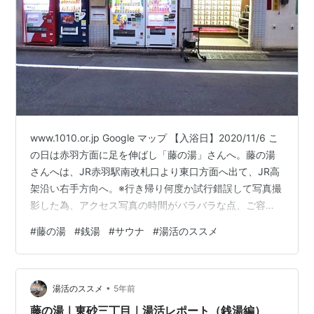
www.1010.or.jp Google マップ 【入浴日】2020/11/6 こ
の日は赤羽方面に足を伸ばし「藤の湯」さんへ。藤の湯
さんへは、JR赤羽駅南改札口より東口方面へ出て、JR高
架沿い右手方向へ。※行き帰り何度か試行錯誤して写真撮
影した為、アクセス写真の時間がバラバラな点、ご容赦
願います;; こちらのY字路を左手方向に進み、突き当りを
#
藤の湯
#
銭湯
#
サウナ
#
湯活のススメ
右折。 この先、稲田小学校交差点が見えて来たら、後も
うちょっとです。 本来でしたら、稲田小学校の手前を左
折する下の図が最適ルートかと思います。 私は稲田小学
•
校の先を左折した為、直進出来ず住宅街の中をグルグル
湯活のススメ
5年前
回ったので、稲田小学校手前で左折し、北運動公園の…
藤の湯｜東砂三丁目｜湯活レポート（銭湯編）