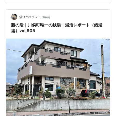
ら蕩けた🤤至福の時間をご馳走様でした🙏 藤の湯さんで
お湯をいただいた後は町屋方面に歩いて、明治通りを越
えて荒川中央通りに面した光栄軒さんへ。 がっつり食べ
•
湯活のススメ
3年前
よう！と、数あるメニューの中からこの…
藤の湯｜川俣町唯一の銭湯｜湯活レポート（銭湯
編）vol.805