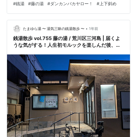
#
銭湯
#
藤の湯
#
ダンカンバカヤロー！
#
上下斜め
へ。 駅から歩くことほんの数分で到着した藤の湯さんの
整然として清潔な浴室は、カランそれぞれに据えられた
シャワーはすべてがハンドシャワーで使い勝手が良さそ
•
う。ジェットバスはボタンを押して作動するスタイル。
たまゆら湯 〜 湯気三昧の銭湯散歩 〜
1年前
念のためを体勢整えてボタンを押す。うん、パワフル
銭湯散歩 vol.755 藤の湯 / 荒川区三河島 | 届くよ
だ。個人的にボタン式ジェットバスはパワフルな水流が
うな気がする！人生初モルックを楽しんだ後、シ
多…
ルキー電気風呂でシビレて蕩けた20250224