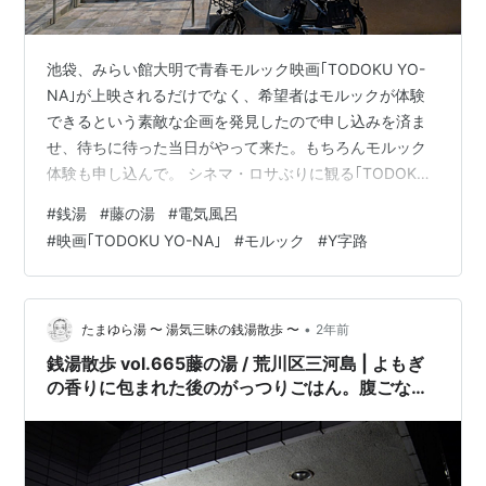
池袋、みらい館大明で青春モルック映画｢TODOKU YO-
NA｣が上映されるだけでなく、希望者はモルックが体験
できるという素敵な企画を発見したので申し込みを済ま
せ、待ちに待った当日がやって来た。もちろんモルック
体験も申し込んで。 シネマ・ロサぶりに観る｢TODOKU
YO-NA｣は一度観ているだけあって解像度が上がる。曾我
#
銭湯
#
藤の湯
#
電気風呂
部恵一さんの音楽がまた沁みるんだよなぁ。上映後は、
#
映画｢TODOKU YO-NA｣
#
モルック
#
Y字路
左から葉道役の​廣田朋菜さん、奈子役の​大河原恵さん、
川原康臣監督が登壇されて映画とモルックに関する熱の
こもったトークを展開。 東京モルック協会のお二人も登
壇され、モルックのお話と座学レクチャーを受ける。お
•
たまゆら湯 〜 湯気三昧の銭湯散歩 〜
2年前
二人はモルック体験会…
銭湯散歩 vol.665藤の湯 / 荒川区三河島 | よもぎ
の香りに包まれた後のがっつりごはん。腹ごなし
と気晴らし聖地巡礼散歩で蕩けた20240213