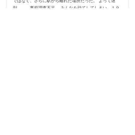
素早く帰れたので、トラック練習＠砧公園。 実際公園内
ではなく、さらに駅から離れた場所だった。 よって遅
刻。。。事前調査不足。 みんなを待てしてしまい、１９
時２０分頃開始。 内容は800m + 400mx4を２セット。
距離にすると400ｍｘ１２と同じ４８００m。 つなぎは
やや速いジョグ。 織田と違い空いていて走りやすかっ
#
藤の湯
#
銭湯
#
No sento No run
た。 にも関わらずスピードが出ない。 土トラックと同じ
ぐらいではないか。 ２本目の８００ｍのタイムはなかな
か良かったが、４００ｍは変わらず。 うーん。先週末の
•
parkrunは良かったんだけど。 平均67,8ぐらいでいきた
たまゆら湯 〜 湯気三昧の銭湯散歩 〜
6年前
かった。 切り替えて、週末の駅伝頑張ろう。 800m + …
銭湯散歩 vol.188 藤の湯 / 荒川区三河島 | 雄大な