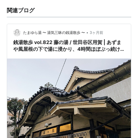
関連ブログ
•
たまゆら湯 〜 湯気三昧の銭湯散歩 〜
3ヶ月前
銭湯散歩 vol.822 藤の湯 / 世田谷区用賀 | あずま
や風屋根の下で湯に浸かり、4時間ほぼぶっ続け
にたらめを浴びて、べらぼうに蕩けた20250325