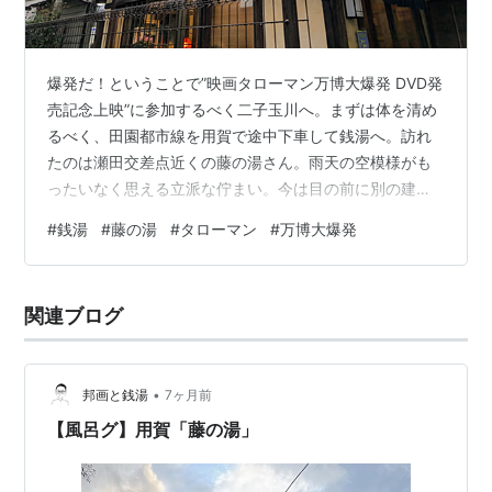
爆発だ！ということで”映画タローマン万博大爆発 DVD発
売記念上映”に参加するべく二子玉川へ。まずは体を清め
るべく、田園都市線を用賀で途中下車して銭湯へ。訪れ
たのは瀬田交差点近くの藤の湯さん。雨天の空模様がも
ったいなく思える立派な佇まい。今は目の前に別の建物
が建ち、脇から入店するようになっているけれど正面が
#
銭湯
#
藤の湯
#
タローマン
#
万博大爆発
開けて違うアプローチだった時代があったのかな？ 玄関
を入ってすぐ、靴を脱ぐ前のスペースにフロントがあ
る。受付を済ませてから脱いだ靴をしまって浴室へとい
関連ブログ
う流れは珍しい。自分の記憶だと豊島区のゆラックスと
ここくらいだろうか。あずまや風の屋根が乗った檜風呂
に、主浴槽、座風呂のジェット、どのお風呂も…
•
邦画と銭湯
7ヶ月前
【風呂グ】用賀「藤の湯」