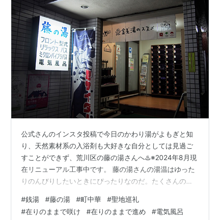
公式さんのインスタ投稿で今日のかわり湯がよもぎと知
り、天然素材系の入浴剤も大好きな自分としては見過ご
すことができず、荒川区の藤の湯さんへ♨️※2024年8月現
在リニューアル工事中です。 藤の湯さんの湯温はゆった
りのんびりしたいときにぴったりなのだ。たくさんの魚
が泳ぐカラフルなモザイクタイル絵の下、程よい塩梅の
#
銭湯
#
藤の湯
#
町中華
#
聖地巡礼
電気風呂にシビレて、入りやすい温度に拵えられた湯船
#
在りのままで咲け
#
在りのままで進め
#
電気風呂
でよもぎの香りに包まれて、ちょこっと考えことしなが