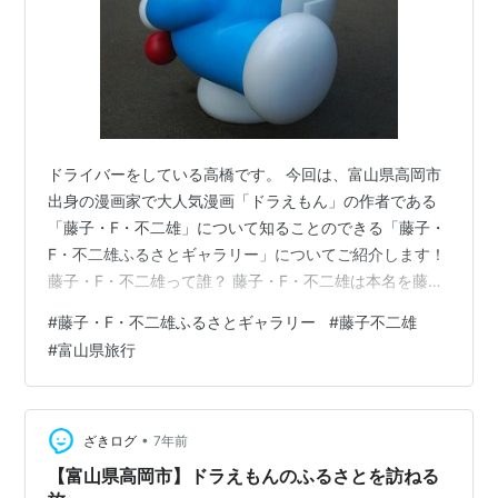
ドライバーをしている高橋です。 今回は、富山県高岡市
出身の漫画家で大人気漫画「ドラえもん」の作者である
「藤子・F・不二雄」について知ることのできる「藤子・
F・不二雄ふるさとギャラリー」についてご紹介します！
藤子・F・不二雄って誰？ 藤子・F・不二雄は本名を藤本
弘といい、1933年に富山県高岡市に生まれ、小学校の転
#
藤子・F・不二雄ふるさとギャラリー
#
藤子不二雄
入生であった安孫子素雄（ペンネーム：藤子不二雄A）と
#
富山県旅行
ともに「藤子不二雄」の共同ペンネームでコンビを組
み、「オバケのQ太郎」や「ドラえもん」などの漫画を生
み出した漫画家です。 作風の乖離などから「藤子不二
雄」のコンビを解消したあとは、「藤子・F・不二雄」の
•
ざきログ
7年前
名で「ドラえもん」を中心に数々…
【富山県高岡市】ドラえもんのふるさとを訪ねる