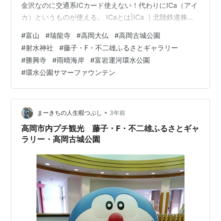
金沢なのに交通系ICカード使えない！代わりにICa（アイ
カ）というものが使える。 ICaとは|ICa ｜北陸鉄道株式
会社 朝食はジャーマンベーカリー百番街店でパンを購
#
富山
#
瑞龍寺
#
高岡大仏
#
高岡古城公園
入。 9時27分に金沢駅発のIRいしかわ鉄道線・あいの風
#
射水神社
#
藤子・F・不二雄ふるさとギャラリー
とやま鉄道線で約40分、10時06分に高岡駅に到着。 IR
#
勝興寺
#
雨晴海岸
#
富岩運河環水公園
いしかわ鉄道株式会社 あいの風とやま鉄道 | Ainokaze
#
環水公園サマーファウンテン
Toyama Railway 途中、倶利伽羅駅があった。 倶利伽羅
峠の戦いはこの辺りな…
•
まーきちの人生暇つぶし
3年前
高岡市内プチ観光 藤子・F・不二雄ふるさとギャ
ラリー・高岡古城公園