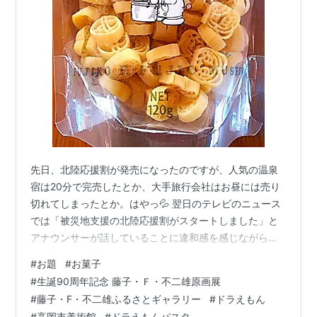
先日、北陸応援割が発売になったのですが、人気の温泉
宿は20分で完売したとか、大手旅行会社はお昼には売り
切れてしまったとか。はやっ💦 翌日のテレビのニュース
では「被災地支援の北陸応援割がスタートしました」と
アナウンサーが話していることに違和感を感じながら聞
いていました。何故って？割引がきかないことに腹を立
#
お題
#
お菓子
てた旅行者の苦情が宿に殺到しているとネットニュース
#
生誕90周年記念 藤子・Ｆ・不二雄原画展
で知ったからです。うちも何軒かホテルに電話を入れて
#
藤子・F・不二雄ふるさとギャラリー
#
ドラえもん
みましたが、時すでに遅し。 ＜春の気配・旅の予感＞ 富
#
高岡市美術館
#
ドラえもんパスタ