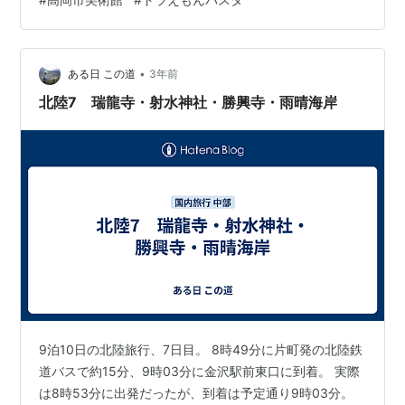
山県高岡市にある高岡市美術館へ行って参りました。こ
の美術館の二階フロアに「藤子・F・不二雄ふるさとギャ
ラリー」があります。ドラえもんの生みの親…
•
ある日 この道
3年前
北陸7 瑞龍寺・射水神社・勝興寺・雨晴海岸
9泊10日の北陸旅行、7日目。 8時49分に片町発の北陸鉄
道バスで約15分、9時03分に金沢駅前東口に到着。 実際
は8時53分に出発だったが、到着は予定通り9時03分。