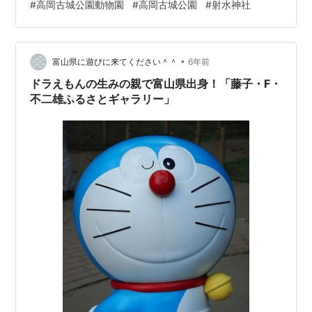
#
高岡古城公園動物園
#
高岡古城公園
#
射水神社
身地が、この高岡だったんですね。 藤子不二雄A（安孫
子素雄）先生は氷見が出身で、家庭の事情で高岡に引っ
越してきてF先生と知り合ったそうです。 二人の天才の
運命的な出会いですね。 その後1954年に上京して、トキ
•
富山県に遊びに来てください＾＾
6年前
ワ荘を経て、19…
ドラえもんの生みの親で富山県出身！「藤子・F・
不二雄ふるさとギャラリー」