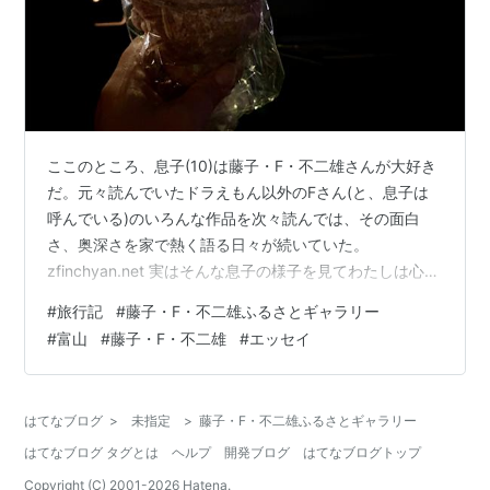
ここのところ、息子(10)は藤子・F・不二雄さんが大好き
だ。元々読んでいたドラえもん以外のFさん(と、息子は
呼んでいる)のいろんな作品を次々読んでは、その面白
さ、奥深さを家で熱く語る日々が続いていた。
zfinchyan.net 実はそんな息子の様子を見てわたしは心の
中である後悔をしていた。それは、夏の旅行で関東まで
#
旅行記
#
藤子・F・不二雄ふるさとギャラリー
足を伸ばしたあの時に、神奈川の藤子・F・不二雄ミュー
#
富山
#
藤子・F・不二雄
#
エッセイ
ジアムに連れて行ってあげていたら…！という後悔だ。
とは言え、夏の旅行は行き当たりばったりで東京宿泊も
旅行中に急遽決まったものだったので、そこに行けなか
はてなブログ
>
未指定
>
藤子・F・不二雄ふるさとギャラリー
ったのは仕方ないことでもあった。 ふと、神奈川以外に
はてなブログ タグとは
ヘルプ
開発ブログ
はてなブログトップ
Fさんの資料館などは他にない…
Copyright (C) 2001-
2026
Hatena.