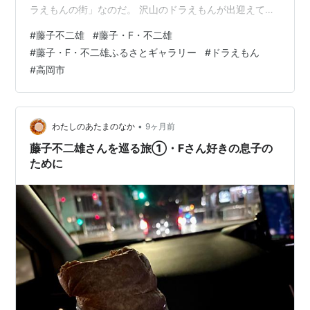
ラえもんの街」なのだ。 沢山のドラえもんが出迎えてく
れる「ドラえもんの街」、高岡を紹介してみたい。 資料
#
藤子不二雄
#
藤子・F・不二雄
豊富な藤子・F・不二雄ふるさとギャラリー 高岡古城公
#
藤子・F・不二雄ふるさとギャラリー
#
ドラえもん
園動物園の絵筆塔 高岡駅周辺のドラえもん ドラえもんの
#
高岡市
散歩道 ドラえもんポスト ドラえもんトラム ドラえもん
の日時計がある高岡おとぎの森公園 藤子不二雄Aのスポ
ットとコンビで観光 資料豊富な藤子・F・不二雄ふるさ
とギャラリー 高岡駅からJR…
•
わたしのあたまのなか
9ヶ月前
藤子不二雄さんを巡る旅①・Fさん好きの息子の
ために