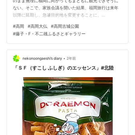
のまま無理に福岡に向かってもまともに観光できそうに
ない。そこで、家族会議を開いた結果、福岡旅行は来年
以降に延期し、急遽目的地を変更することに。
kigyouhoumu.hatenadiary.com 出発直前に急遽変更した
#
高岡
#
高岡大仏
#
高岡古城公園
旅行先は、北陸地方の富山県・石川県。もともと今年の
#
藤子・F・不二雄ふるさとギャラリー
正月休みを利用して息子と二人で北陸旅行を計画してい
たが、地震の影響で福井に変更した経緯がある。そこ
で、あれから10ケ月後のリベンジということで、以下の
日程（3泊4日）で北陸観光を行った。 １日目・・・高岡
•
nekonoongaeshi’s diary
2年前
大仏、高岡城、藤子・F・…
「ＳＦ（すこし ふしぎ）のエッセンス」#北陸