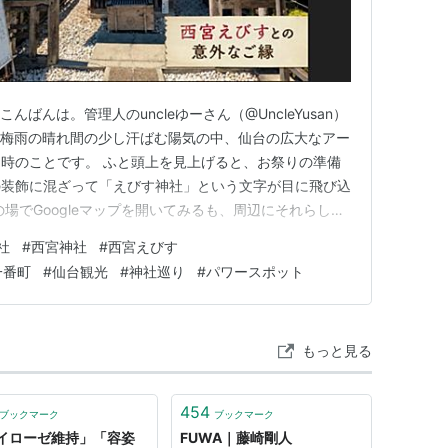
んばんは。管理人のuncleゆーさん（@UncleYusan）
、梅雨の晴れ間の少し汗ばむ陽気の中、仙台の広大なアー
時のことです。 ふと頭上を見上げると、お祭りの準備
の装飾に混ざって「えびす神社」という文字が目に飛び込
場でGoogleマップを開いてみるも、周辺にそれらしき
こにあるんだろう？」と不思議に思い、Geminiで
社
#
西宮神社
#
西宮えびす
調べてみたら、なんとすぐ目の前にある地元老舗百貨店
一番町
#
仙台観光
#
神社巡り
#
パワースポット
交通局
（
福岡市地下鉄
）の駅。→
藤崎駅
もっと見る
454
ブックマーク
ブックマーク
イローゼ維持」「容姿
FUWA｜藤崎剛人