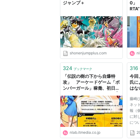
ジャンプ＋
0」
RT
より
（1/
shonenjumpplus.com
nl
324
316
ブックマーク
「伝説の樹の下から自爆特
今回
攻」 アーケードゲーム「ボ
氏に
ンバーガール」稼働、初日か
はな
ら藤崎詩織が猛威を振るう |
てし
藤崎
ねとらぼ
ネッ
報（
に対
につ
ので
nlab.itmedia.co.jp
2
（20