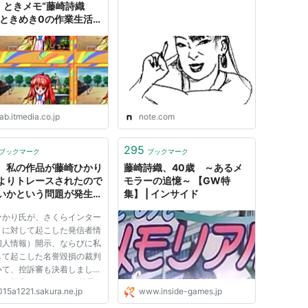
 ときメモ“藤崎詩織
A”ときめき0の作業生活に
48分で無事結ばれる
2） | ねとらぼ
ab.itmedia.co.jp
note.com
295
ブックマーク
ブックマーク
、私の作品が藤崎ひかり
藤崎詩織、40歳 ～あるメ
よりトレースされたので
モラーの追憶～ 【GW特
いかという問題が発生し
集】 | インサイド
まいました。
ひかり氏が、さくらインター
トに対して起こした発信者情
個人情報）開示、ならびに私
して起こした名誉毀損の裁判
いて、控訴審も決着しました
、ご報告いたします。 前回
015a1221.sakura.ne.jp
www.inside-games.jp
17/7/21）ご報告させていた