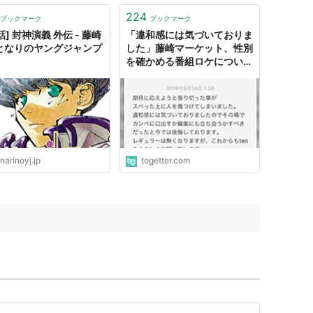
ましたが、第一審判決では藤
側の主張は認められず、藤崎
224
ブックマーク
ブックマーク
えは全面棄却されていま...
話] 封神演義 外伝 - 藤崎
「違和感には気づいておりま
| となりのヤングジャンプ
した」藤崎マーケット、性別
を確かめる番組ロケについて
Twitterで謝罪→番組レギュ
ラーを失うことに疑問の声も
narinoyj.jp
togetter.com