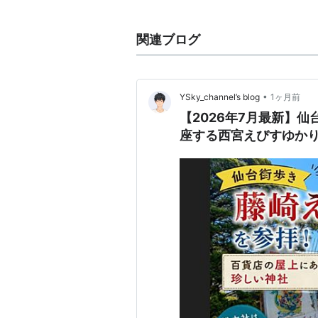
青森県
南津軽郡
藤崎町
大字藤崎字西
線
の駅。
関連ブログ
路線案内 東日本旅客鉄道
■
JR五能線
•
YSky_channel’s blog
1ヶ月前
東能代
-
能代
<
あきた白神
-
岩館
【2026年7月最新】
田
<
木造
-
五所川原
-
陸奥鶴田
<
座する西宮えびすゆか
-
川部
(>
弘前
)
リゾートしらかみ
通過
快速
深浦
・
普通列車
林崎
-「
藤崎
」-
川部
地名
千葉県習志野市にある地名。