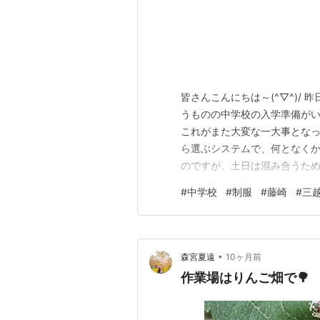
皆さんこんにちは～(^▽^)/
うものの中学校の入学準備が
これがまた大変な一大事となった
ら選ぶシステムで、何となくか
のですが、土日は混み合うため
みに「エアウェイト」とは予
#
中学校
#
制服
#
藤崎
#
三
です↓↓ airregi.jp 1
安に三越へ行くこ…
•
森宮夏遠
10ヶ月前
作業場はりんご畑で🌳