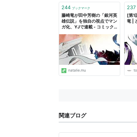
だき
崎氏
244
237
ブックマーク
氏の訴
藤崎竜が田中芳樹の「銀河英
[第1
雄伝説」を独自の視点でマン
竜 
ガ化、YJで連載 - コミック
ナタリー
natalie.mu
to
関連ブログ