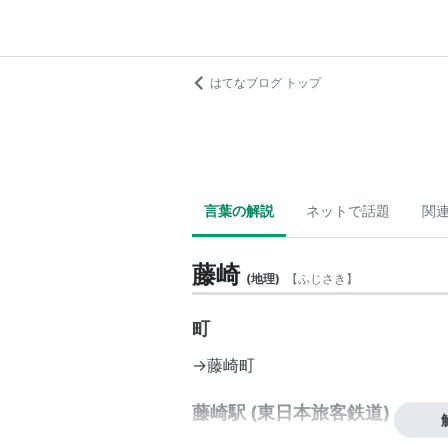
はてなブログ トップ
言葉の解説
ネットで話題
関
藤崎
(
地理
)
【
ふじさき
】
町
→
藤崎町
藤崎駅 (東日本旅客鉄道)