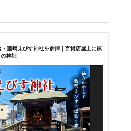
村井
60に
存在
する、
東日本旅客鉄道
(
JR東日本
)
五能
<
十二湖
<
ウェスパ椿山
<
深浦
<
鰺ヶ沢
<
陸奥森
仙台・藤崎えびす神社を参拝｜百貨店屋上に鎮
板柳
<「
藤崎
」
りの神社