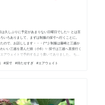
 昨日は久しぶりに予定があまりない日曜日でした✨ とは言
いろいろありまして、まずは制服の採寸へ行くことに。
ので、お話しします・・・(^^;) 制服は藤崎と三越か
わいい三越を選んだ娘（小6）✨ 採寸は三越へ直接行く
エアウェイトで予約するよう書いてありました。 ちな
約システムのことで、さまざまな企業で導入しているよう
越
#
採寸
#
待たせすぎ
#
エアウェイト
3時頃に予約したところ「100分待ち」となったため、14：40を目