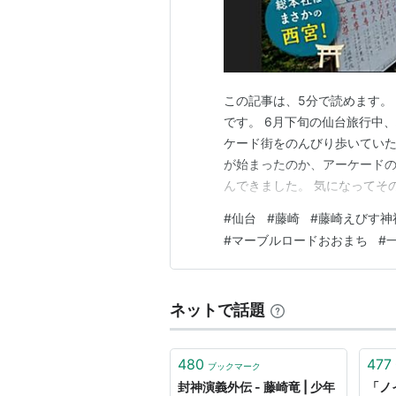
*
リスト
：
駅キーワード
この記事は、5分で読めます。 こ
藤崎
です。 6月下旬の仙台旅行中
(
地理
)
【
ふじさき
】
ケード街をのんびり歩いていた
が始まったのか、アーケード
地名
んできました。 気になってその
福岡市
早良区
藤崎
ものは見当たりません。「一体ど
#
仙台
#
藤崎
#
藤崎えびす神
「仙台 えびす神社」と入れて
#
マーブルロードおおまち
#
藤崎駅 福岡市交通局（空港線）
の“屋上”に鎮座しているとの…
福岡県福岡市早良区
にある、
福岡市
ネットで話題
○
リスト
：
駅キーワード
480
477
ブックマーク
封神演義外伝 - 藤崎竜 | 少年
「ノ