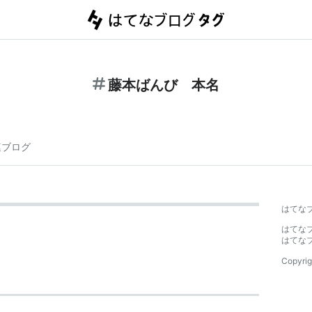
藤本ばんび 本名
連ブログ
はてな
はてな
はてな
Copyrig