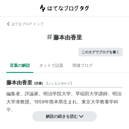
はてなブログ トップ
藤本由香里
このタグでブログを書く
言葉の解説
ネットで話題
関連ブログ
藤本由香里
(
読書
)
【
ふじもとゆかり
】
編集者、評論家。明治学院大学、早稲田大学講師、明治
大学准教授。1959年熊本県生まれ。東京大学教養学科
卒。
解説の続きを読む
筑摩書房でフェミニズム、マンガ評論本等の編集者とし