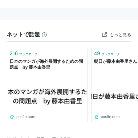
て働くかたわら、コミック・女性・セクシュアリティな
どを中心に評論活動を行う。
『週刊文春』などにマンガコラムを連載。
著書に『私の居場所はどこにあるの？』（学陽書房）、
ネットで話題
『快楽電流』（河出書房新社）、清水玲子・萩尾望都な
もっと見る
ど７人の少女マンガ家と『ベルセルク』の三浦建太郎へ
のロングインタビュー、最新のまんがコラムをまとめた
216
49
ブックマーク
ブックマーク
『少女まんが魂』（白泉社）がある。
日本のマンガが海外展開するための問
朝日が藤本由香里さん
題点 by 藤本由香里
（
http://www.tinami.com/x/interview/10/
より抜粋）
twitterは
http://twitter.com/honeyhoney13
主な編集担当本
山口文憲
『香港世界』
posfie.com
posfie.com
ティモシー・ベイネケ
『レイプ・男からの発言』
竹宮惠子
『竹宮惠子のマンガ教室』