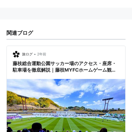
人、立見席600人）。天然芝で照明設備（最大1,000ル
クス）も設置されている。
地元サッカークラブの
藤枝MYFC
がホームスタジアムと
して使用している。
関連ブログ
•
旅ログ
2年前
藤枝総合運動公園サッカー場のアクセス・座席・
駐車場を徹底解説｜藤枝MYFCホームゲーム観戦
ガイド