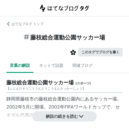
はてなブログ トップ
藤枝総合運動公園サッカー場
このタグでブログを書く
言葉の解説
ネットで話題
関連ブログ
藤枝総合運動公園サッカー場
(
スポーツ
)
【
ふじえだそうごううんどうこうえんさっかーじょう
】
静岡県藤枝市の
藤枝総合運動公園
内にあるサッカー場。
2002年5月に開場。2002年FIFAワールドカップで、セ
ネガル代表のキャンプ地として使用された。
解説の続きを読む
収容人員は13,000人（固定席5,100人、芝生席7,300