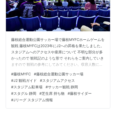
藤枝総合運動公園サッカー場で藤枝MYFCホームゲームを
観戦 藤枝MYFCは2023年にJ2への昇格を果たしました。
スタジアムへのアクセスや座席について 不明な部分が多
かったので 観戦記のような形で それらをご案内していき
ますので 観戦の参考にしてみてください。収容人数につ
いては 2024年に念願の屋根付きバックスタンドも完成し
#
藤枝MYFC
#
藤枝総合運動公園サッカー場
13,000人となりました。 藤枝総合運動公園サッカー場へ
#
J2 観戦ガイド
#
スタジアムアクセス
のアクセス 今回ご紹介する藤枝総合運動公園サッカー場
#
スタジアム駐車場
#
サッカー観戦 静岡
へのアクセスは とても不便です。J3時代には 観客数も少
#
スタグル 静岡
#
芝生席 持ち物
#
藤枝サイダー
なかったために 運動公園内の駐車場が開放されて 自家用
#
Jリーグ スタジアム情報
車で行くことのできるスタジアムでした。 藤枝総合運
動…