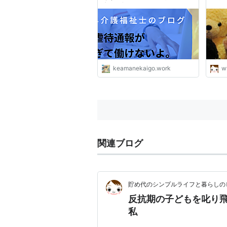
士のブログ
ルラ
keamanekaigo.work
w
関連ブログ
貯め代のシンプルライフと暮らしの
反抗期の子どもを叱り
私