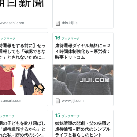
ww.asahi.com
this.kiji.is
16
ブックマーク
ブックマーク
待通報をする前に】せっ
虐待通報ダイヤル無料に＝２
通報しても「確認できな
４時間体制強化も－厚労省：
た」とされないために。
時事ドットコム
老人虐待の通報をしたと
したこと
uzumarix.com
www.jiji.com
15
ックマーク
ブックマーク
期の子どもを叱り飛ばし
姉妹喧嘩の悲劇・父の失職と
「虐待通報するから」と
虐待通報 - 貯め代のシンプル
れた私 - 貯め代のシンプ
ライフと暮らしのヒント