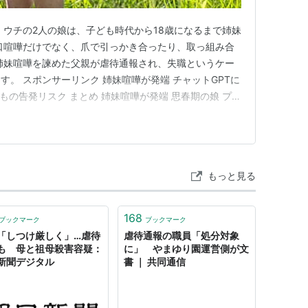
 ウチの2人の娘は、子ども時代から18歳になるまで姉妹
口喧嘩だけでなく、爪で引っかき合ったり、取っ組み合
姉妹喧嘩を諫めた父親が虐待通報され、失職というケー
。 スポンサーリンク 姉妹喧嘩が発端 チャットGPTに
どもの告発リスク まとめ 姉妹喧嘩が発端 思春期の娘 プロ
助氏が、緊急逮捕されたのは5月25日夜8時。 25日午
10番通報がありました。 阿部監督 「姉妹でけんかしてい
もっと見る
168
ブックマーク
ブックマーク
「しつけ厳しく」…虐待
虐待通報の職員「処分対象
も 母と祖母殺害容疑：
に」 やまゆり園運営側が文
新聞デジタル
書 ｜ 共同通信