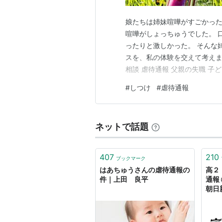
娘たちは姉妹喧嘩がすごかった
喧嘩がしょっちゅうでした。 
ったりと激しかった。 そんな
スを、私の体験を交えて考えます
相談 虐待通報 父親の失職 子
野球・巨人の監督だった阿部慎之
#
しつけ
#
虐待通報
後7時11分、児童相談所から1
るところを『静かにし…
ネットで話題
407
210
ブックマーク
はあちゅうさんの虐待通報の
高２
件｜上田 良平
通報
朝日