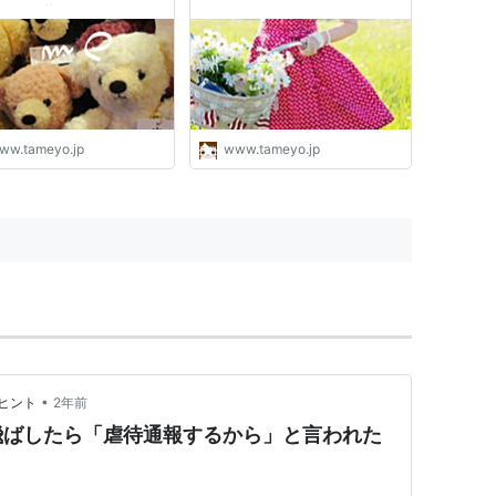
イフと暮らしのヒント
ww.tameyo.jp
www.tameyo.jp
•
ヒント
2年前
飛ばしたら「虐待通報するから」と言われた