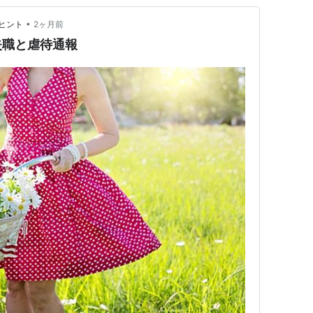
•
ヒント
2ヶ月前
失職と虐待通報