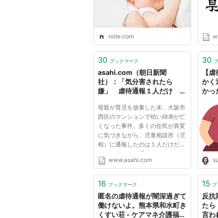
note.com
w
30
30
ブックマーク
asahi.com（朝日新聞
【虐
社）：「気分害されたら
かく
嫌」 虐待通報１人だけ 大
かっ
阪２児遺棄 - 社会
私が
母親が育児を放棄した末、大阪市
きに
西区のマンションで幼い姉弟が亡
くなった事件。多くの住民が異変
に気づきながら、児童相談所（児
相）に通報したのは１人だけだっ
た。複数の人が通報していれば、
www.asahi.com
s
児相の危機感も強まったかもしれ
ない。なぜ通報をためらったの
か。子どもの泣き声が繰り返し聞
16
15
ブックマーク
ブ
こえてきたら、どうすればいい...
匿名の虐待通報が闇深過ぎて
反抗
働けないよ。熊本県和水町き
たら
くすい荘 - ケアマネ介護福祉
言わ