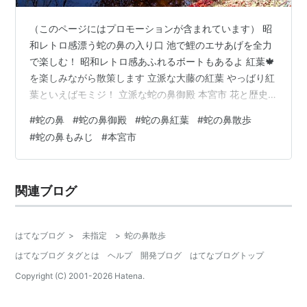
（このページにはプロモーションが含まれています） 昭
和レトロ感漂う蛇の鼻の入り口 池で鯉のエサあげを全力
で楽しむ！ 昭和レトロ感あふれるボートもあるよ 紅葉🍁
を楽しみながら散策します 立派な大藤の紅葉 やっばり紅
葉といえばモミジ！ 立派な蛇の鼻御殿 本宮市 花と歴史
の蛇の鼻 アクセス おわりに モミジがきれいだとSNSで
#
蛇の鼻
#
蛇の鼻御殿
#
蛇の鼻紅葉
#
蛇の鼻散歩
見たので、本宮市の蛇の鼻に行ってきました！ 郡山から
#
蛇の鼻もみじ
#
本宮市
近いし、駐車場いっぱいあるし行きやすいなぁ！ 昭和レ
トロ感漂う蛇の鼻の入り口 左手の売り場でチケット購入
して入場します。蛇の鼻遊楽園時代の昭和感漂う 菊の花
関連ブログ
道🌼 池で鯉のエサあげを全力で楽しむ！ ホームページを
見て楽しみにして…
はてなブログ
>
未指定
>
蛇の鼻散歩
はてなブログ タグとは
ヘルプ
開発ブログ
はてなブログトップ
Copyright (C) 2001-
2026
Hatena.