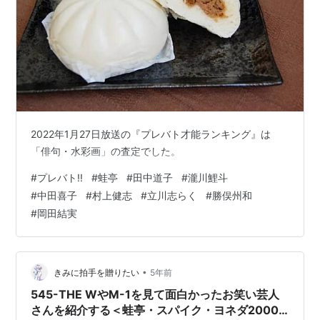
2022年1月27日放送の『プレバト才能ランキング』は
「俳句・水彩画」の査定でした。
#
プレバト!!
#
蛙亭
#
田中道子
#
瀧川鯉斗
#
中田喜子
#
村上健志
#
立川志らく
#
勝俣州和
#
岡田結実
•
きみに拍手を贈りたい
5年前
545-THE WやM-1を見て面白かったお笑い芸人
さんを紹介する＜蛙亭・スパイク・ヨネダ2000