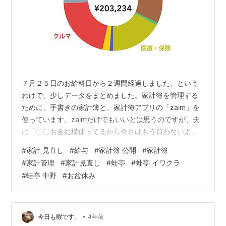
７月２５日のお給料日から２週間経過しました。という
わけで、少しデータをまとめました。家計簿を管理する
ために、手書きの家計簿と、家計簿アプリの「zaim」を
使っています。zaimだけでもいいとは思うのですが、夫
に「〇〇お金結構使ってるから今月はもう買わないよ
～」とか言う説得力と自覚を持たせるために(笑)、手書き
#
家計 見直し
#
給与
#
家計簿 公開
#
家計簿
の家計簿もつけています。 zaimがいいところは、☆手持
#
家計管理
#
家計見直し
#
蛙亭
#
蛙亭 イワクラ
ちのカードと連携できる☆銀行の残高と連携できるとい
#
蛙亭 中野
#
お盆休み
ったことができること。今どのくらいお金があるのか、
どのくらい使っているのかがすべて見える化できるのが
いいです！あとは円グラフが自動で表示されるので、ど
の項目にお金がかかっているのかも一…
•
今日も暇です。
4年前