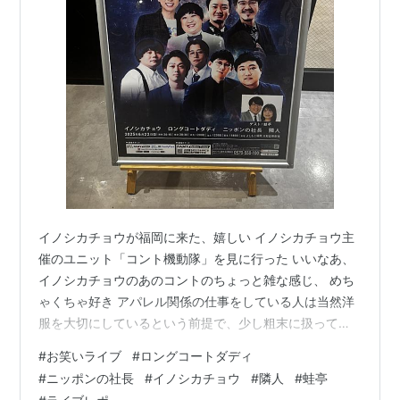
イノシカチョウが福岡に来た、嬉しい イノシカチョウ主
催のユニット「コント機動隊」を見に行った いいなあ、
イノシカチョウのあのコントのちょっと雑な感じ、 めち
ゃくちゃ好き アパレル関係の仕事をしている人は当然洋
服を大切にしているという前提で、少し粗末に扱ってし
まったことを大袈裟に悲しみ、現実と非現実の区別がつ
#
お笑いライブ
#
ロングコートダディ
かなくなり、神に祈り始めてしまう 狂いすぎている 私は
#
ニッポンの社長
#
イノシカチョウ
#
隣人
#
蛙亭
彼らのコントが好きだ、YouTubeも みんなにオススメし