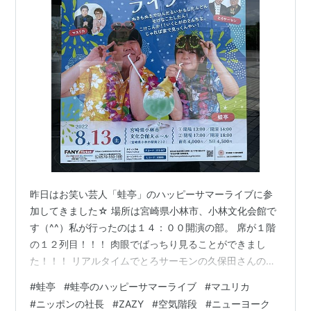
昨日はお笑い芸人「蛙亭」のハッピーサマーライブに参
加してきました☆ 場所は宮崎県小林市、小林文化会館で
す（^^）私が行ったのは１４：００開演の部。 席が１階
の１２列目！！！ 肉眼でばっちり見ることができまし
た！！！ リアルタイムでとろサーモンの久保田さんのツ
イッターを観ていたので、「え！？久保田さん欠
#
蛙亭
#
蛙亭のハッピーサマーライブ
#
マユリカ
席！？」とヒリヒリしました。(笑) 結果はネットニュー
#
ニッポンの社長
#
ZAZY
#
空気階段
#
ニューヨーク
スになっていましたね(笑) 小林市は蛙亭のイワクラさん