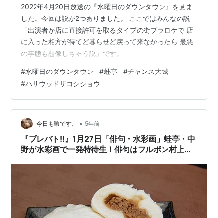
2022年4月20日放送の『水曜日のダウンタウン』を見ま
した。今回は説が2つありました。 ここではみんなの説
「出演者が店に直接許可を取るタイプの街ブラロケで 店
に入った相方が待てど暮らせど戻って来なかったら 最悪
の事態も想像しちゃう説」です。
#
水曜日のダウンタウン
#
蛙亭
#
チャンス大城
#
ハリウッドザコシショウ
•
今日も暇です。
5年前
『プレバト!!』1月27日「俳句・水彩画」蛙亭・中
野が水彩画で一発特待生！俳句はフルポン村上が
前進できるか？