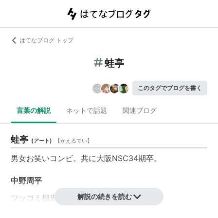
はてなブログ トップ
蛙亭
このタグでブログを書く
言葉の解説
ネットで話題
関連ブログ
蛙亭
(
アート
)
【
かえるてい
】
男女お笑いコンビ。共に大阪
NSC
34期卒。
中野周平
解説の続きを読む
ツッコミ担当。岡山県出身。
絵が得意で、
よしもと漫才劇場
の片隅でお客さんの似顔