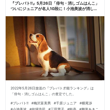
『プレバト!!』5月26日「俳句・消しゴムはんこ」
ついにジュニアが名人10段に！小池美波が消しゴ
ムはんこで一発特待生
2022年5月26日放送の『プレバト才能ランキング』は
「俳句・消しゴムはんこ」の査定でした。
#
プレバト!!
#
梅沢富美男
#
千原ジュニア
#
横尾渉
#
小池美波
#
的場浩司
#
三田寛子
#
蛙亭
#
雛形あきこ