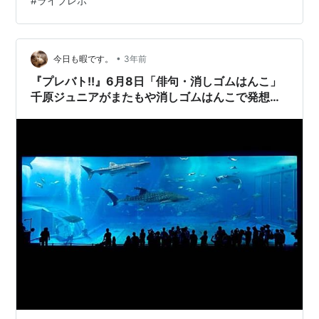
#
ライブレポ
たいけれど たまに「コンプライアンス・・・」となるネ
タもあるし、 YouTubeは下品な企画が多い 下品だからこ
そ面白いのだが 今回は隣人のコントがとても好きだった
ちょっと意味が…
•
今日も暇です。
3年前
『プレバト!!』6月8日「俳句・消しゴムはんこ」
千原ジュニアがまたもや消しゴムはんこで発想力
勝負！俳句では解釈違いもあり