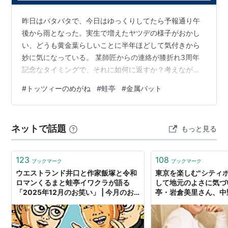
昨日はバタバタで、今日はゆっくりしてたら予報通り午
後から雨となった。実生で増えたヤツデの様子がおかし
い、どうも黄金葉らしいことに半年ほどして気付きから
妙に気になっている。 某師匠からの連絡が膝折れ3周年
記念なタイミングで、それに如何に返すか？考えながら
寝て、起きても特に何も思い浮かばず、雨の音を聴きな
#
トッツィーのめがね
#
蛙亭
#
金属バット
がら普通にお返事した。 宇多田先生の「だはぁ〜」の経
年変化。「想ってるんだろう」の語尾に、嘆息の「はぁ
or 嗚呼！」が混ざる先生独自の表現だと思ってました
ネットで話題
もっと見る
が、最近は普通の「だろう」にだいぶ寄せてるんですね
雨降るまで外作業していたら、海援隊「贈る言葉」がラ
ジオでかかり、これも同師匠が「贈る〜こと…
123
108
ブックマーク
ブックマーク
ウエストランド井口と作家飯塚と令和
東京を楽しむ"シティ
ロマンくるまと蛙亭イワクラが語る
して地元のよさに気づ
「2025年12月のお笑い」 | 今月のお
亭・岩倉美里さん、中
笑い 43本目 - お笑いナタリー
京物語】 - SUUMOタ