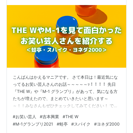
＞
こんばんはかえるマニアです。 さて本日は！最近気にな
ってるお笑い芸人さんのお話～～～～～ｯ！！！！ 先日
『THE W』や『M-1 グランプリ』があって、気になる方
たちが増えたので、まとめていきたいと思います～
～！！みなさんもぜひチェックしてみてください！ では
早速！ 蛙亭 スパイク ヨネダ2000 関連記事
#
お笑い芸人
#
吉本興業
#
THE W
#
M-1グランプリ2021
#
蛙亭
#
スパイク
#
ヨネダ2000