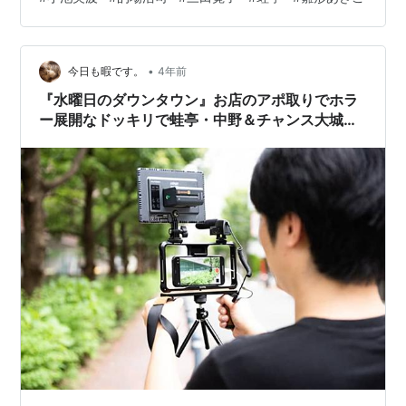
•
今日も暇です。
4年前
『水曜日のダウンタウン』お店のアポ取りでホラ
ー展開なドッキリで蛙亭・中野＆チャンス大城が
大奮闘