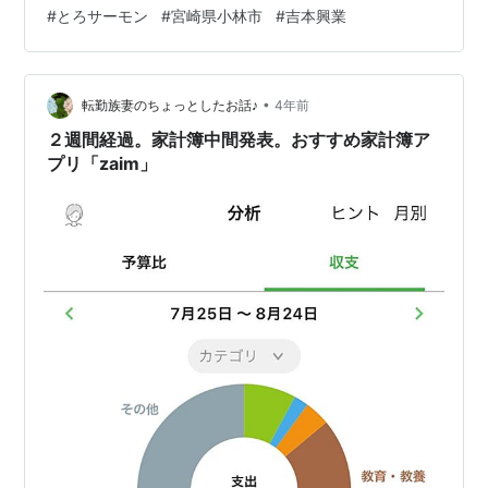
#
とろサーモン
#
宮崎県小林市
#
吉本興業
の地元！！！ ということで気合たっぷりのライブでした
☆夫が仕事で行けない！という事情だったため一人で参
加。 結果、行ってよかった～！！！蛙亭のお二人はもち
ろん、今をときめくゲスト芸人さんたち…
•
転勤族妻のちょっとしたお話♪
4年前
２週間経過。家計簿中間発表。おすすめ家計簿ア
プリ「zaim」