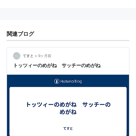
絵を描く仕事をしていたこともある。
岩倉美里
ボケ担当。
関連ブログ
大喜利に定評がある。ダイナマイト関西2014
西日本
新
人王。「
千原ジュニアの座王
」にて先輩芸人を押しのけ
て座王に輝いたこともある。
•
てすと
9ヶ月前
宮崎県出身で、普段はそこまでではないが、かなり訛り
トッツィーのめがね サッチーのめがね
のきつい方言を話せる。
来歴
2012年
コンビ結成
大阪
NSC
34期卒
2018年
ABCお笑いグランプリ 決勝進出