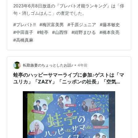
2023年6月8日放送の『プレバト才能ランキング』は「俳
句・消しゴムはんこ」の査定でした。
#
プレバト!!
#
梅沢富美男
#
千原ジュニア
#
藤本敏史
#
中田喜子
#
蛙亭
#
山西惇
#
紺野まひる
#
橋本良亮
#
高橋真麻
•
転勤族妻のちょっとしたお話♪
4年前
蛙亭のハッピーサマーライブに参加♪ゲストは「マ
ユリカ」「ZAZY」「ニッポンの社長」「空気階
段」「ニューヨーク」「とろサーモン」