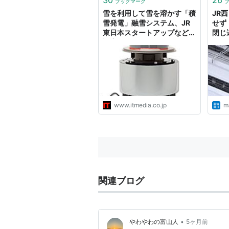
ブックマーク
雪を利用して雪を溶かす「積
JR
雪発電」融雪システム、JR
せず
東日本スタートアップなど実
閉じ
証実験
www.itmedia.co.jp
ma
関連ブログ
•
やわやわの富山人
5ヶ月前