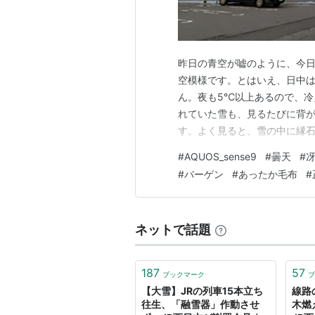
昨日の青空が嘘のように、今
空模様です。とはいえ、日中は
ん。夜も5℃以上あるので、冷
れていた雪も、見るたびに背
す。よく見ると、雪の中に縁
緒にかいてしまった様子。ち
#
AQUOS_sense9
#
曇天
#
ね。豪雪地帯の除雪は本当に丁
#
バーゲン
#
あったか毛布
#
衣料品店に寄ったついでに、
ネットで話題
187
57
ブックマーク
ブ
【大雪】JRの列車15本立ち
線路
往生、「融雪器」作動させ
木燃