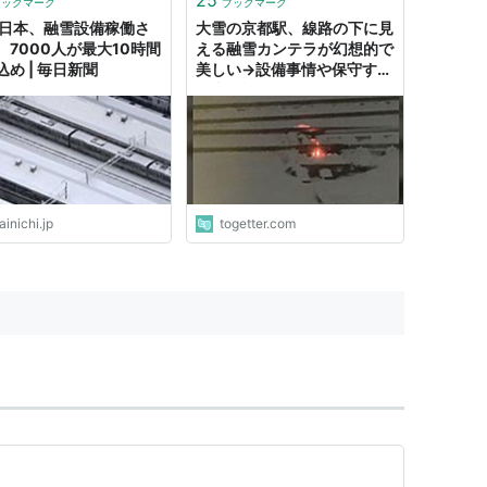
ブックマーク
ブックマーク
西日本、融雪設備稼働さ
大雪の京都駅、線路の下に見
 7000人が最大10時間
える融雪カンテラが幻想的で
込め | 毎日新聞
美しい→設備事情や保守する
仕事の話も
inichi.jp
togetter.com