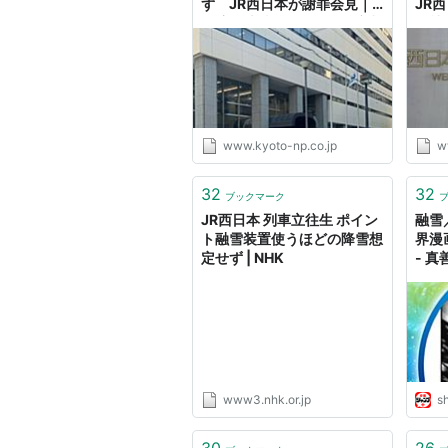
ず JR西日本が謝罪会見｜
JR
経済｜地域のニュース｜京都
｜社
新聞
都新
www.kyoto-np.co.jp
w
32
32
ブックマーク
JR西日本 列車立往生 ポイン
融雪
ト融雪装置使うほどの降雪想
界漫
定せず | NHK
- 真
www3.nhk.or.jp
s
30
26