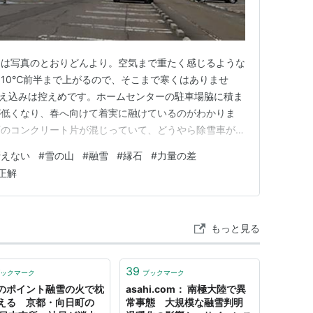
日は写真のとおりどんより。空気まで重たく感じるような
10℃前半まで上がるので、そこまで寒くはありませ
え込みは控えめです。ホームセンターの駐車場脇に積ま
が低くなり、春へ向けて着実に融けているのがわかりま
石のコンクリート片が混じっていて、どうやら除雪車が一
ょっと気の毒ですが、これはオペレーターの腕の差です
冴えない
#
雪の山
#
融雪
#
縁石
#
力量の差
寧で、やっぱり経験値が違います。 そんな中、昨日は
正解
つい衝動買いをしてしまいました。写…
もっと見る
39
ックマーク
ブックマーク
のポイント融雪の火で枕
asahi.com： 南極大陸で異
える 京都・向日町の
常事態 大規模な融雪判明