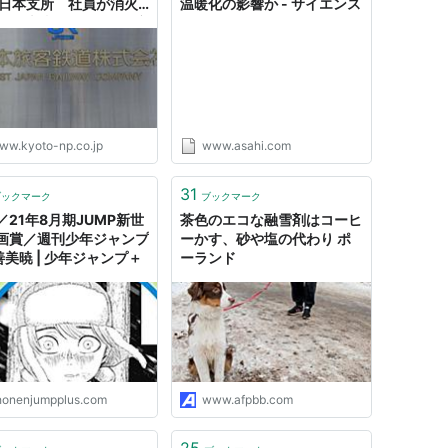
西日本支所 社員が消火
温暖化の影響か - サイエンス
会｜地域のニュース｜京
聞
ww.kyoto-np.co.jp
www.asahi.com
31
ブックマーク
ブックマーク
／21年8月期JUMP新世
茶色のエコな融雪剤はコーヒ
画賞／週刊少年ジャンプ
ーかす、砂や塩の代わり ポ
善美暁 | 少年ジャンプ＋
ーランド
honenjumpplus.com
www.afpbb.com
25