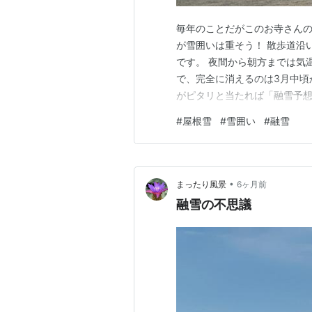
毎年のことだがこのお寺さんの
が雪囲いは重そう！ 散歩道沿
です。 夜間から朝方までは気
で、完全に消えるのは3月中頃
がピタリと当たれば「融雪予
#
屋根雪
#
雪囲い
#
融雪
•
まったり風景
6ヶ月前
融雪の不思議