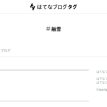
融雪
連ブログ
はてな
はてな
はてな
Copyrig