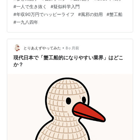
味方にしていく知識、現代に通じる労働環境の地獄古
#
一人で生き抜く
#
疑似科学入門
典、監視社会のディストピアが現実味を知る名作と、 現
#
年収90万円でハッピーライフ
#
風邪の効用
#
蟹工船
実を直面する5冊を読みました。 どれも衝撃的過ぎる内
#
一九八四年
容、これってありなのと思わず声に出したくなってしま
った。 これらの本は、一人で生き抜く武器を作るのはも
ちろん、心の支えにもなりますよ…
•
とりあえずやってみた
8ヶ月前
現代日本で「蟹工船的になりやすい業界」はどこ
か？