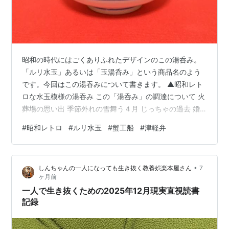
昭和の時代にはごくありふれたデザインのこの湯呑み。
「ルリ水玉」あるいは「玉湯呑み」という商品名のよう
です。今回はこの湯吞みについて書きます。 ▲昭和レト
ロな水玉模様の湯吞み この「湯呑み」の調達について 火
葬場の思い出 季節外れの雪舞う４月 じっちゃの過去 婚
家で使用、昭和レトロな丼 この「湯呑み」の調達につい
#
昭和レトロ
#
ルリ水玉
#
蟹工船
#
津軽弁
て 記事に投稿する写真のために、この湯呑みが一個だけ
あればよかったのです。 前に見かけたような気がした、
地域の児童館に借りに行ってみました。でも、記憶ちが
•
しんちゃんの一人になっても生き抜く教養娯楽本屋さん
7
いだったようです。 町内会の集会所にもあったような…
ヶ月前
気がしましたが、集会所のカギを誰から借りればよいの
一人で生き抜くための2025年12月現実直視読書
か分からず断念。 近隣の町に昔か…
記録