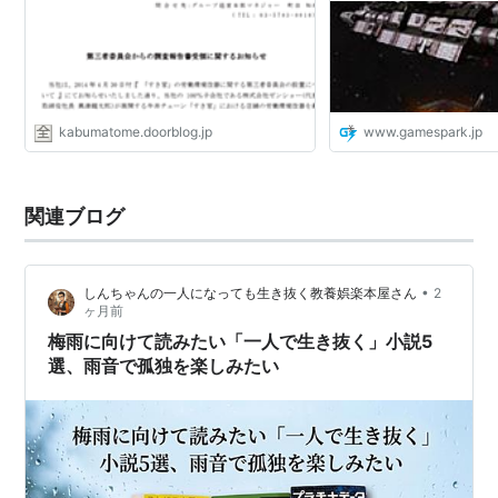
集】 | Game*Spar
ム情報サイト
kabumatome.doorblog.jp
www.gamespark.jp
関連ブログ
•
しんちゃんの一人になっても生き抜く教養娯楽本屋さん
2
ヶ月前
梅雨に向けて読みたい「一人で生き抜く」小説5
選、雨音で孤独を楽しみたい