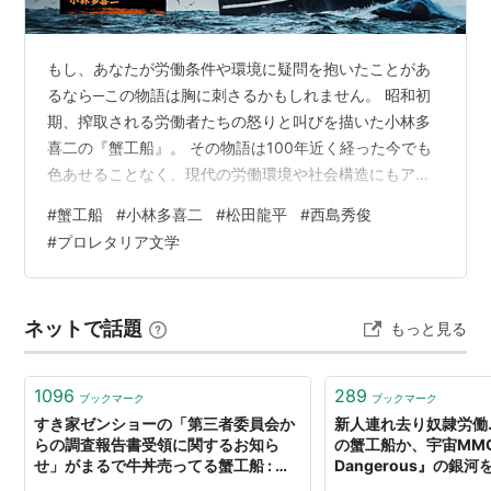
もし、あなたが労働条件や環境に疑問を抱いたことがあ
るなら─この物語は胸に刺さるかもしれません。 昭和初
期、搾取される労働者たちの怒りと叫びを描いた小林多
喜二の『蟹工船』。 その物語は100年近く経った今でも
色あせることなく、現代の労働環境や社会構造にもアラ
ートを鳴らし続けています。 本記事では、原作をもとに
#
蟹工船
#
小林多喜二
#
松田龍平
#
西島秀俊
した漫画版と2009年の映画版も交えて、『蟹工船』がな
#
プロレタリア文学
ぜ今なお読み継がれているのか、その背景と意義を掘り
下げながら、私なりの感想をまとめました。 労働者とは
何か。組織とは何か。 そして「声を上げる」とはどうい
ネットで話題
もっと見る
うことなのか。 ■あらすじと舞台背景 ■思想に関する違
和感と共感 ■今もなお通じる労…
1096
289
ブックマーク
ブックマーク
すき家ゼンショーの「第三者委員会か
新人連れ去り奴隷労働
らの調査報告書受領に関するお知ら
の蟹工船か、宇宙MMO『
せ」がまるで牛丼売ってる蟹工船 : 市
Dangerous』の銀
況かぶ全力２階建
レイヤーによる事件の