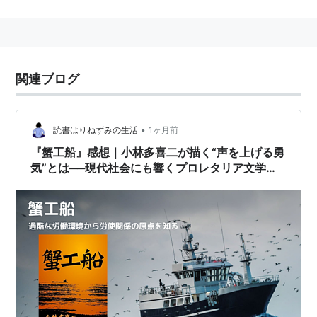
関連ブログ
•
読書はりねずみの生活
1ヶ月前
『蟹工船』感想｜小林多喜二が描く“声を上げる勇
気”とは──現代社会にも響くプロレタリア文学の
真髄