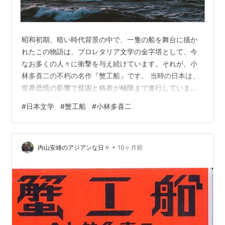
昭和初期、暗い時代背景の中で、一隻の船を舞台に描か
れたこの物語は、プロレタリア文学の金字塔として、今
なお多くの人々に衝撃を与え続けています。それが、小
林多喜二の不朽の名作『蟹工船』です。 当時の日本は、
世界恐慌の影響で貧困と格差が極限まで進行していまし
た。農村では娘の身売りが横行し、失業者があふれ、わ
#
日本文学
#
蟹工船
#
小林多喜二
ずかな賃金を求めて人々は北の海へと送り込まれまし
た。そんな社会の矛盾と、人間性を奪う過酷な労働環境
を告発したのがこの作品です。 「蟹工船」とは、蟹を獲
•
ってその場で加工する「工場船」を意味します。しかし
内山安雄のアジアンな日々
10ヶ月前
その船内は、労働者にとってまさに“地獄”。非人道的な搾
取と暴力が渦巻く中で、名もなき貧しい労働者た…