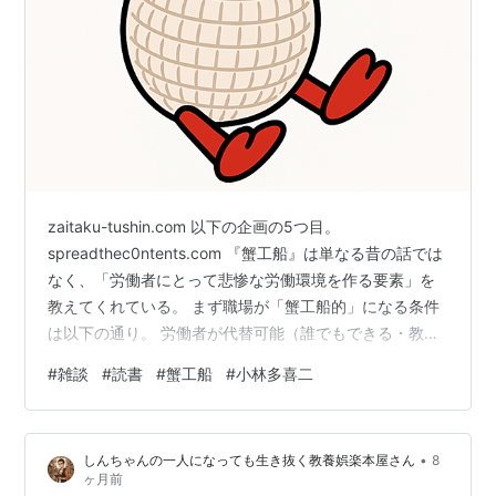
zaitaku-tushin.com 以下の企画の5つ目。
spreadthec0ntents.com 『蟹工船』は単なる昔の話では
なく、「労働者にとって悲惨な労働環境を作る要素」を
教えてくれている。 まず職場が「蟹工船的」になる条件
は以下の通り。 労働者が代替可能（誰でもできる・教育
が短い） 辞めにくい（貯金ができない、借金がある、高
#
雑談
#
読書
#
蟹工船
#
小林多喜二
齢年齢であるなど） 成果が個人に帰属しない（ライン作
業・チーム作業・個人の出来高不透明） 現場が閉じてい
る（情報・外部比較がしにくい） 価格決定権が労働者側
•
しんちゃんの一人になっても生き抜く教養娯楽本屋さん
8
にない（単価が上流で固定） この5つの条件が揃うほ
ヶ月前
ど、職場は「蟹工船的」になりやすい。 そんでもってそ