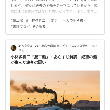
します。 確かに過去の労働をテーマにしているから、現
代に通じる物語ではないと思いがちです。 また、文学が
むずかしいという声も少なくありません。 しかし、本当
#
蟹工船
#
小林多喜二
#
文学
#
一人で生き抜く
にそうでしょうか。 過去の労働をテーマにしていても、
#
書評ブログ
#
労働者
実は現代に通じる話でもあります。 パワハラの話につな
がっていたり、資本との関係もつながったり、ストライ
キの話もあったりします。 私も本書に出会うまでは、ま
•
名作文学あらすじ解説の図書館｜忙しい人の3分要約
10ヶ
ったく知らないままでした。 今回ご紹介するのは、小林
月前
多喜二氏の『蟹工船』（1929年…
小林多喜二『蟹工船』：あらすじ解説 絶望の船
が生んだ連帯の闘い