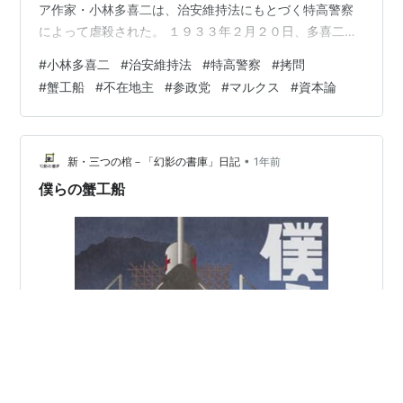
ア作家・小林多喜二は、治安維持法にもとづく特高警察
によって虐殺された。 １９３３年２月２０日、多喜二は
特別高等警察に逮捕され、つれていかれた築地警察署内
#
小林多喜二
#
治安維持法
#
特高警察
#
拷問
において寒中丸裸にされて、拷問のすえに虐殺された。
#
蟹工船
#
不在地主
#
参政党
#
マルクス
#
資本論
多喜二は、国家権力が治安維持法を適用しておこなった
大弾圧「３・１５事件」での警察の拷問の実態を暴いた
小説『一九二八年三月十五日』を書いていた。当時、軍
部は、中国への侵略戦争をどんどん拡大していた。特高
•
新・三つの棺－「幻影の書庫」日記
1年前
警察は、この戦争に反対し軍国主義に反対する者…
僕らの蟹工船