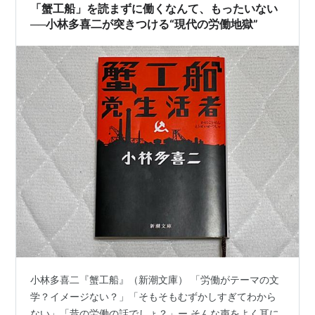
「蟹工船」を読まずに働くなんて、もったいない
れが…
──小林多喜二が突きつける“現代の労働地獄”
小林多喜二『蟹工船』（新潮文庫） 「労働がテーマの文
学？イメージない？」「そもそもむずかしすぎてわから
ない」「昔の労働の話でしょ？」ー そんな声をよく耳に