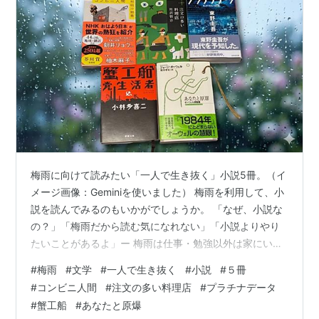
梅雨に向けて読みたい「一人で生き抜く」小説5冊。（イ
メージ画像：Geminiを使いました） 梅雨を利用して、小
説を読んでみるのもいかがでしょうか。 「なぜ、小説な
の？」「梅雨だから読む気になれない」「小説よりやり
たいことがあるよ」ー 梅雨は仕事・勉強以外は家にいる
のでこもりがちなので、テンションが下がってしまうか
#
梅雨
#
文学
#
一人で生き抜く
#
小説
#
５冊
ら読む気になれない。 しかし、本当にそうでしょうか。
#
コンビニ人間
#
注文の多い料理店
#
プラチナデータ
小説の中に映画化されたものがあります。 それを聞いた
#
蟹工船
#
あなたと原爆
とき、読んでみたくなりませんか。読んだきっかけでそ