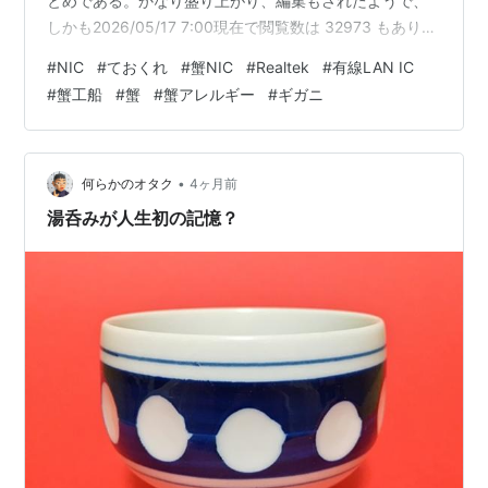
とめである。かなり盛り上がり、編集もされたようで、
しかも2026/05/17 7:00現在で閲覧数は 32973 もあり、
お気に入りにしている人が44人もいて何十人もシェアし
#
NIC
#
ておくれ
#
蟹NIC
#
Realtek
#
有線LAN IC
ている驚愕のまとめである。 11ページもあるので全てに
#
蟹工船
#
蟹
#
蟹アレルギー
#
ギガニ
目を通したわけではないが、濃い(と私が思っている)人も
登場するので内容は内容だと侮ってはいけないようだ。
ただ今は無線LANも普及しているので役には立たないか
もしれない。まあそういうもんだよねえ…
•
何らかのオタク
4ヶ月前
湯呑みが人生初の記憶？