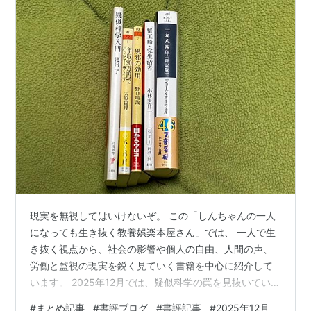
現実を無視してはいけないぞ。 この「しんちゃんの一人
になっても生き抜く教養娯楽本屋さん」では、 一人で生
き抜く視点から、社会の影響や個人の自由、人間の声、
労働と監視の現実を鋭く見ていく書籍を中心に紹介して
います。 2025年12月では、疑似科学の罠を見抜いていく
力、低収入でも楽しく過ごす生き方、 風邪は敵ではなく
#
まとめ記事
#
書評ブログ
#
書評記事
#
2025年12月