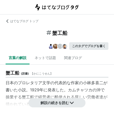
はてなブログ トップ
蟹工船
このタグでブログを書く
言葉の解説
ネットで話題
関連ブログ
蟹工船
(
読書
)
【
かにこうせん
】
日本のプロレタリア文学の代表的な作家の小林多喜二が
書いた小説。1929年に発表した。カムチャツカの沖で
操業する蟹工船で経営者に酷使される貧しい労働者達が
解説の続きを読む
描かれている。