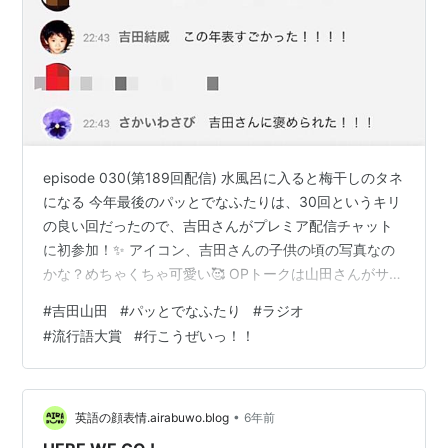
episode 030(第189回配信) 水風呂に入ると梅干しのタネ
になる 今年最後のパッとでなふたりは、30回というキリ
の良い回だったので、吉田さんがプレミア配信チャット
に初参加！✨ アイコン、吉田さんの子供の頃の写真なの
かな？めちゃくちゃ可愛い🥰 OPトークは山田さんがサウ
ナに行った話から始まったのですが、あれよあれよと下
#
吉田山田
#
パッとでなふたり
#
ラジオ
ネタ方向に行ったかと思ったら、山田さん独自の水風呂
#
流行語大賞
#
行こうぜいっ！！
で人は縮むという謎の結論に笑 コーナーは久々の｢理解し
たいただけないと思いますが｣。 人に理解してもらえない
ことを送ってくるコーナーなのに、吉田山田が全然理解
できるネタが2通読まれ｢わかるよ｣｢生きてたらあるよ！
•
英語の顔表情.airabuwo.blog
6年前
こんなこと…