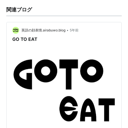
関連ブログ
•
英語の顔表情.airabuwo.blog
5年前
GO TO EAT