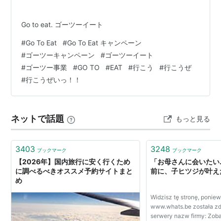
Go to eat. ゴーツーイート
#
Go To Eat
#
Go To Eat キャンペーン
#
ゴーツーキャンペーン
#
ゴーツーイート
#
ゴーツー事業
#
GO TO
#
EAT
#
行こう
#
行こうぜ
#
行こうぜいっ！！
ネットで話題
もっと見る
3403
3248
ブックマーク
ブックマーク
【2026年】国内旅行に安く行くため
「お母さんに会いたい
に調べるべきオススメ予約サイトまと
前に、子ヒツジが叶え
め
Widzisz tę stronę, poni
www.whats.be została z
serwery nazw firmy: Zob