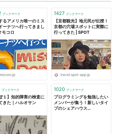
2
1427
ブックマーク
ブックマーク
するアメリカ唯一のミス
【京都観光】地元民が伝授！
ドーナツへ行ってきまし
京都の穴場スポットに実際に
 オモコロ
行ってきた | SPOT
mocoro.jp
travel.spot-app.jp
6
1020
ブックマーク
ブックマーク
ぽ１】知的障害の検査に
プログラミングを勉強したい
てきた｜ハルオサン
メンバーが集う！新しいタイ
プのシェアハウス
「PGHouse 豪徳寺」に行っ
てきた。 | EdTech [エドテ
ック]