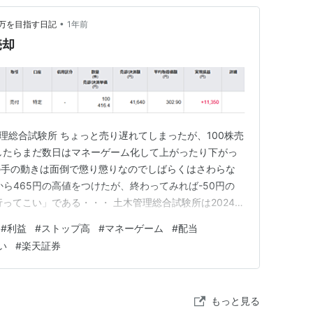
•
0万を目指す日記
1年前
売却
理総合試験所 ちょっと売り遅れてしまったが、100株売
しかしたらまだ数日はマネーゲーム化して上がったり下がっ
の手の動きは面倒で懲り懲りなのでしばらくはさわらな
ら465円の高値をつけたが、終わってみれば-50円の
行ってこい」である・・・ 土木管理総合試験所は2024年
うのは1回だけとなるが、また買値付近まで下げられるよ
#
利益
#
ストップ高
#
マネーゲーム
#
配当
しれない・・・ にほんブログ村
い
#
楽天証券
もっと見る