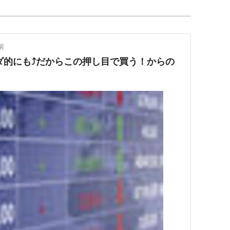
前
ダ的にも⤴だからこの押し目で買う！からの