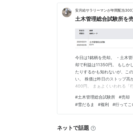
安月給サラリーマンが年間配当30
土木管理総合試験所を
今日は1銘柄を売却。 ・土木管
却で利益は11350円。 も
たりするかも知れないが、こ
い。 株価は昨日のストップ高か
400円。 まぁよくいわれる「
の8月から保有。 配当をもら
#
土木管理総合試験所
#
売却
うなことがあれば再度買うかも
#
雪だるま
#
複利
#
行ってこ
ネットで話題