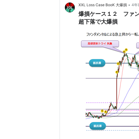
•
XXL Loss Case BooK 大爆損
4年
爆損ケース１２ ファ
超下落で大爆損