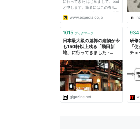
に行ってきた はじめまして、bad
と申します。筆者にはこの春4歳
になったばかりの娘がおり、成長
www.expedia.co.jp
n
の記録をブログにつづっていま
す。 先日、週末を利用して、娘
と2人で神奈川・小田原へ1泊2日
1015
934
ブックマーク
の旅行に行ってきました。文字
日本最大級の遊郭の建物が今
研修
通...
も150軒以上残る「飛田新
「使
地」に行ってきました -
チェッ
GIGAZINE
ンタ
gigazine.net
w