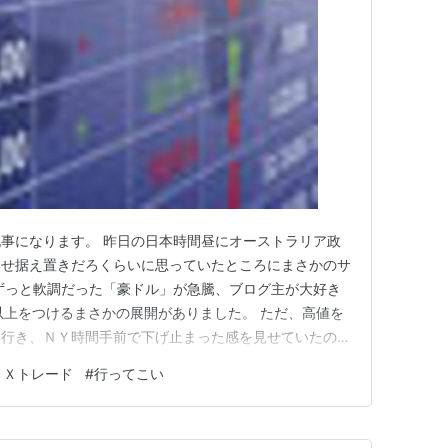
事になります。 昨日の日本時間昼にオーストラリア政
うせ据え置きだろくらいに思っていたところにまさかのサ
ずっと軟調だった「豪ドル」が急騰、ブログ主が大好き
以上をつけるまさかの展開がありました。 ただ、高値を
て行き、ＮＹ時間手前で下げ止まった感を見せていたので
リー。NY時間で「買い」が入ってちょっとくらい上が
ＦＸトレード
#
行ってこい
気に－100pips越えにドーーーンッ落ち！！ 流石は
小ロットなのにいっ…