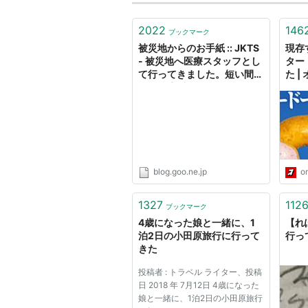
2022
146
ブックマーク
被災地からのお手紙 :: JKTS
現存
- 被災地へ医療スタッフとし
ター
て行ってきました。短い間で
た |
したが貴重な体験となりまし
た。
blog.goo.ne.jp
o
1327
112
ブックマーク
4歳になった娘と一緒に、1
【れ
泊2日の小田原旅行に行って
行っ
きた
投稿者 : トラベル ライター、投稿
日 2018 年 7月12日 4歳になった
娘と一緒に、1泊2日の小田原旅行