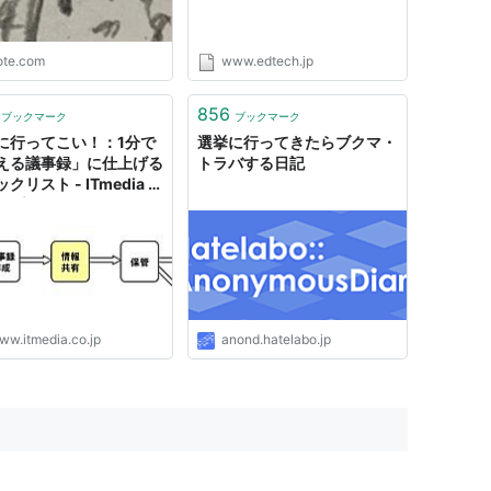
ote.com
www.edtech.jp
856
ブックマーク
ブックマーク
に行ってこい！：1分で
選挙に行ってきたらブクマ・
える議事録」に仕上げる
トラバする日記
クリスト - ITmedia エ
ープライズ
ww.itmedia.co.jp
anond.hatelabo.jp