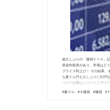
超久しぶりの「爆損ケース」記
策金利発表があり、市場はど
プライズ利上げ！ その結果、
な豪ドル円も久しぶりに92円
つけて以降はジリジリと下げ
超極小ロットで「買い」エント
#
豪ドル
#
大爆損
#
爆損
#
るだろとか思っていたら．．．一
持っている男は違うのか、超極