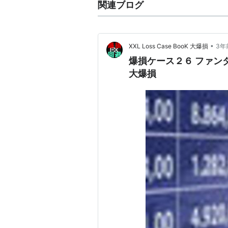
関連ブログ
•
XXL Loss Case BooK 大爆損
3年
爆損ケース２６ ファン
大爆損