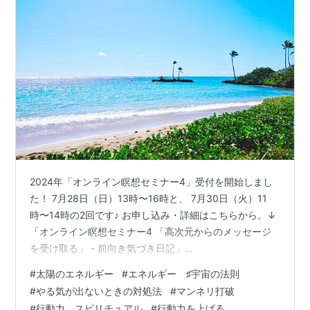
2024年「オンライン瞑想セミナー4」受付を開始しまし
た！ 7月28日（日）13時〜16時と、 7月30日（火）11
時〜14時の2回です♪ お申し込み・詳細はこちらから。↓
「オンライン瞑想セミナー4 「高次元からのメッセージ
を受け取る」 - 前向き気づき日記」
……………………………… 今日は、 太陽のエネルギーを受
#
太陽のエネルギー
#
エネルギー ♯宇宙の法則
け取るスピリチュアルな効果 についてのお話です♪ 太陽
#
やる気が出ないときの対処法
#
マンネリ打破
のエネルギーを受け取るといいとは知っていても、 それ
#
行動力 スピリチュアル
#
行動力を上げる