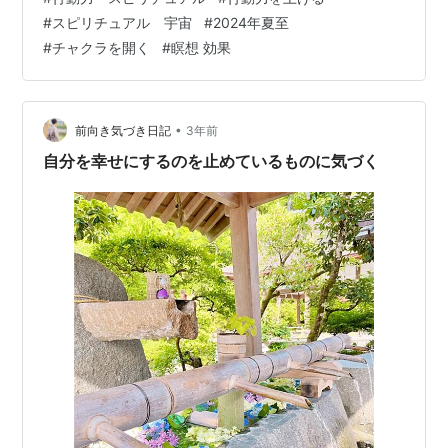
がどれだけ素晴らしいものなのかが あまりピンときてい
#
スピリチュアル 宇宙
#
2024年夏至
ないかもしれません。 今日はそんな太陽のエネルギーに
#
チャクラを開く
#
瞑想 効果
ついて、 色んな角度からお話ししたいと思います。 やる
気が出ない、 人…
•
前向き気づき日記
3年前
自分を幸せにするのを止めているものに気づく