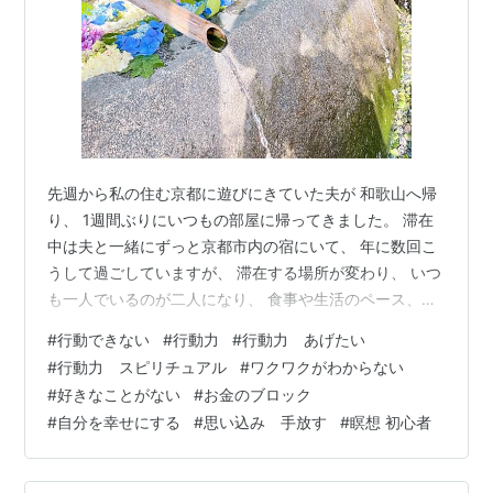
先週から私の住む京都に遊びにきていた夫が 和歌山へ帰
り、 1週間ぶりにいつもの部屋に帰ってきました。 滞在
中は夫と一緒にずっと京都市内の宿にいて、 年に数回こ
うして過ごしていますが、 滞在する場所が変わり、 いつ
も一人でいるのが二人になり、 食事や生活のペース、過
ごし方が変わると まるで別の街にいるようで 新鮮で楽し
#
行動できない
#
行動力
#
行動力 あげたい
いです(^^) 自分が普段住んでいる街で ホテルや旅館など
#
行動力 スピリチュアル
#
ワクワクがわからない
に泊まることって なかなかないものですが、 やってみる
#
好きなことがない
#
お金のブロック
といつもとは行動範囲が変わり、 別の視点で見慣れた街
#
自分を幸せにする
#
思い込み 手放す
#
瞑想 初心者
を見ることができ、 いつもの街の別の顔を知ることがで
き、 おもしろいです。 旅行に行きたいけれど、 行く時
間がない、連…