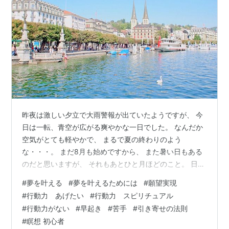
昨夜は激しい夕立で大雨警報が出ていたようですが、 今
日は一転、青空が広がる爽やかな一日でした。 なんだか
空気がとても軽やかで、 まるで夏の終わりのよう
な・・・。 まだ8月も始めですから、 また暑い日もある
のだと思いますが、 それもあとひと月ほどのこと。 日々
移り変わる空気を じんわりと楽しんで過ごしたいと思い
#
夢を叶える
#
夢を叶えるためには
#
願望実現
ます♪ さて、昨日は夜更かし＆朝寝坊で後悔するお話の流
#
行動力 あげたい
#
行動力 スピリチュアル
れから 夢を実現する人の毎日の過ごし方のお話になりま
#
行動力がない
#
早起き
#
苦手
#
引き寄せの法則
した。 そのお話はこちら。↓ 「3ヶ月で夢を叶える方法
#
瞑想 初心者
- 前向き気づき日記」 いつも思うことですが、 明日早起