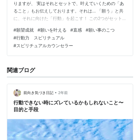
りますが、 実はそれとセットで、叶えていくための「あ
ること」もお伝えしております。それは… 「願う」と共
に、それに向けた「行動」を起こす！ この2つがセット
になることで、叶っていく道筋が発動していきます。 こ
#
願望成就
#
願いを叶える
#
直感
#
願い事のこつ
こでいう「行動」とは、あれこれ考えて計画を綿密に立
#
行動力 スピリチュアル
てての行動というよりも、 その願い事に関する「その時
#
スピリチュアルカウンセラー
閃いたこと、やりたいと思ったことを行動に起こす」と
いうことが鍵になります。 また叶っていく道筋は、全く
予想だにしないところからやってくることがとても多い
関連ブログ
です!（宇宙の采配っ…
•
前向き気づき日記
2年前
行動できない時にズレているかもしれないこと〜
目的と手段