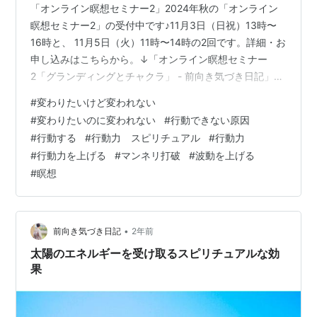
「オンライン瞑想セミナー2」2024年秋の「オンライン
瞑想セミナー2」の受付中です♪11月3日（日祝）13時〜
16時と、 11月5日（火）11時〜14時の2回です。詳細・お
申し込みはこちらから。↓「オンライン瞑想セミナー
2「グランディングとチャクラ」 - 前向き気づき日記」皆
様にお会いできるのを楽しみにしていますね♪＊瞑想セミ
#
変わりたいけど変われない
ナーは必ず1から順に受講してください。 今日は、 こん
#
変わりたいのに変われない
#
行動できない原因
な風に変わりたいな、 これをやめたいな、と思いつつ、
#
行動する
#
行動力 スピリチュアル
#
行動力
でも行動できない、面倒でやる気が出ない、という時
#
行動力を上げる
#
マンネリ打破
#
波動を上げる
に、 どうすれば行動できるようになるか？ 具体的にどう
#
瞑想
すればいいか？のお話です。 これは真正面から根性や意
志で突破し…
•
前向き気づき日記
2年前
太陽のエネルギーを受け取るスピリチュアルな効
果