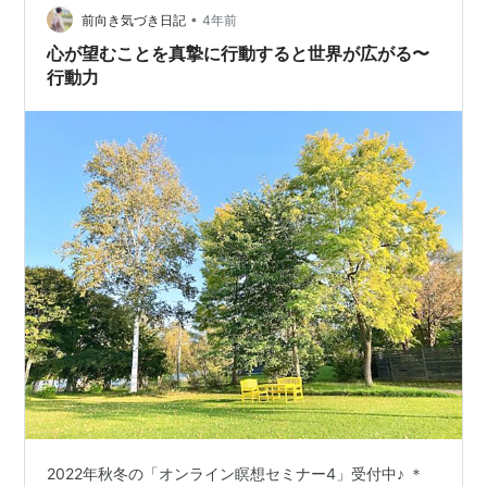
•
前向き気づき日記
4年前
心が望むことを真摯に行動すると世界が広がる〜
行動力
2022年秋冬の「オンライン瞑想セミナー4」受付中♪ ＊