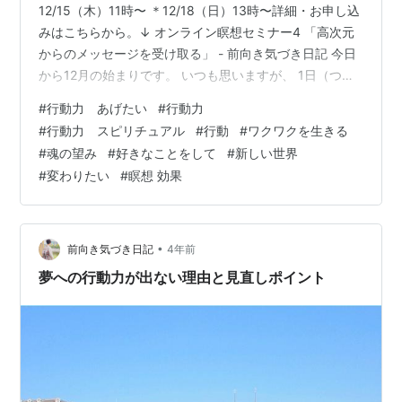
12/15（木）11時〜 ＊12/18（日）13時〜詳細・お申し込
みはこちらから。↓ オンライン瞑想セミナー4 「高次元
からのメッセージを受け取る」 - 前向き気づき日記 今日
から12月の始まりです。 いつも思いますが、 1日（つい
たち）って新鮮な気持ちになりますね♪ そんな今日は昨日
#
行動力 あげたい
#
行動力
までの晩秋から、 気温も下がり、空気も変わり、 冬が来
#
行動力 スピリチュアル
#
行動
#
ワクワクを生きる
たことを感じます。 初冬ってどうしてこんなに美しいの
#
魂の望み
#
好きなことをして
#
新しい世界
でしょうね！ 澄んだ空も、 薄陽が差しグラデーションで
#
変わりたい
#
瞑想 効果
変化する雲も すっかり冬のもので、 秋とはまた違う透明
感が本当に美しいです。 今朝瞑想していた時も…
•
前向き気づき日記
4年前
夢への行動力が出ない理由と見直しポイント