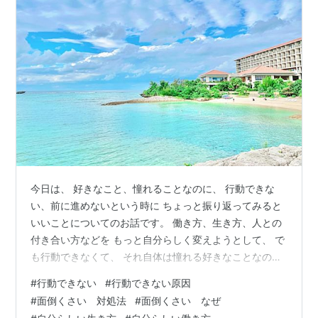
今日は、 好きなこと、憧れることなのに、 行動できな
い、前に進めないという時に ちょっと振り返ってみると
いいことについてのお話です。 働き方、生き方、人との
付き合い方などを もっと自分らしく変えようとして、 で
も行動できなくて、 それ自体は憧れる好きなことなの
に、 それが好きじゃないのかも？と思ってしまうような
#
行動できない
#
行動できない原因
時、 目的と手段のどちらか、または両方が ズレているの
#
面倒くさい 対処法
#
面倒くさい なぜ
かもしれません。 ぜひ参考にしてみてくださいね(^^) ・