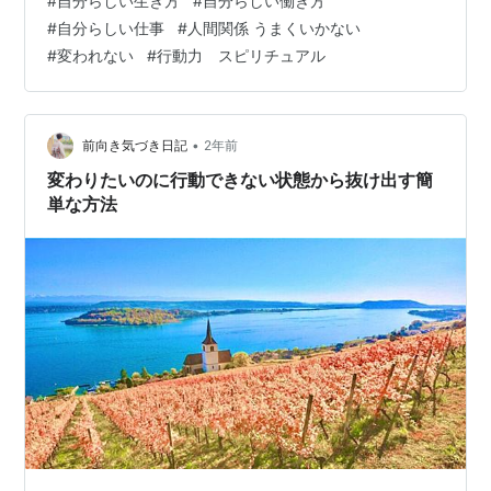
#
自分らしい生き方
#
自分らしい働き方
昨日急に思い立って、 今日は沖縄に来ています♪ 昨日の
#
自分らしい仕事
#
人間関係 うまくいかない
朝には、まさか翌日沖縄にいるなんて 考えもしていませ
#
変われない
#
行動力 スピリチュアル
んでしたし、 旅先の候補を考えている時でも 気軽なちょ
こっと旅のイメ…
•
前向き気づき日記
2年前
変わりたいのに行動できない状態から抜け出す簡
単な方法