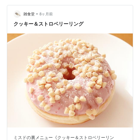
牛丼が断られる理由をはじめ、気になる値段や規格外の
•
量、そして確実に注文するための頼み方を徹底解説しま
雑食堂
8ヶ月前
す。 デカ盛りに挑戦してみたい方は、ぜひお店に行く前
クッキー＆ストロベリーリング
の参考にしてください。 すき家の裏メニュー…
ミスドの裏メニュー《クッキー＆ストロベリーリン