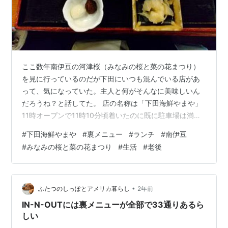
ここ数年南伊豆の河津桜（みなみの桜と菜の花まつり）
を見に行っているのだが下田にいつも混んでいる店があ
って、気になっていた。主人と何がそんなに美味しいん
だろうね？と話してた。 店の名称は「下田海鮮やまや」
11時オープンで11時10分頃着いたのに既に駐車場は満杯
状態運良く1台分空いてたので停めれたカウンターに案内
#
下田海鮮やまや
#
裏メニュー
#
ランチ
#
南伊豆
され、ランチで良くない？と話したがランチメニューは
#
みなみの桜と菜の花まつり
#
生活
#
老後
ない なので私は海鮮丼を注文大ぶりのエビが2本乗って
て食べ応えあった味噌汁は魚のあらで出汁を取ってあっ
て美味しい 主人は魚のフライと刺し身定食こちらもボリ
ュームある 食べ終わり空いた隣の席にシニアと思しき夫
•
ふたつのしっぽとアメリカ暮らし
2年前
婦が案内され「ランチ２つ」と注文し…
IN-N-OUTには裏メニューが全部で33通りあるら
しい