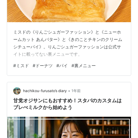
ミスドの《りんごシュガーファッション》と《ニューホ
ームカット あんバター》と《きのことチキンのクリーム
シチューパイ》。りんごシュガーファッションは公式サ
イトに載ってない裏メニューです。
#
ミスド
#
ドーナツ
#
パイ
#
裏メニュー
•
hachikou-furusato’s diary
1年前
甘党オジサンにもおすすめ！スタバのカスタムは
ブレべミルクから始めよう