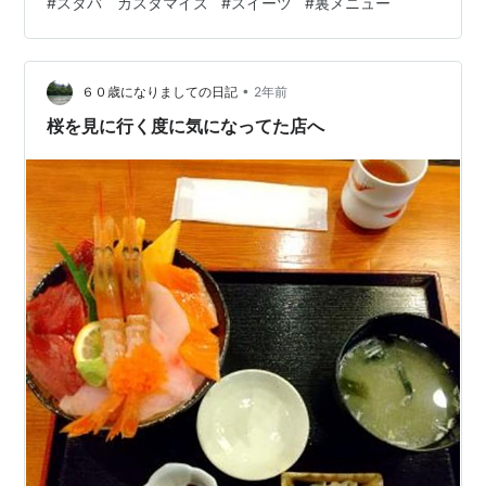
#
スタバ カスタマイズ
#
スイーツ
#
裏メニュー
低コストでOK。スタバがもっと楽しくなること間違いな
しです！ 目次 スタバの裏メニュー・無料カスタムとは？
【一覧表】2025年おすすめカスタム9選 SNSで人気
の"映えカスタム"3選【2025年流行中】 カスタムオーダ
•
６０歳になりましての日記
2年前
ーQ&…
桜を見に行く度に気になってた店へ