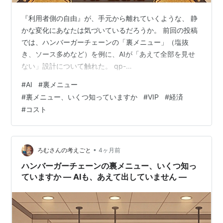
『利用者側の自由』が、手元から離れていくような、 静
かな変化にあなたは気づいているだろうか。 前回の投稿
では、ハンバーガーチェーンの「裏メニュー」（塩抜
き、ソース多めなど）を例に、AIが「あえて全部を見せ
ない」設計について触れた。 qp-
massan.hatenablog.com メニューには載っていないけれ
#
AI
#
裏メニュー
ど、頼めば対応してくれる。——そんな「見せないサー
#
裏メニュー、いくつ知っていますか
#
VIP
#
経済
ビス」が、店側に余白を残し、ユーザーには小さな優越
#
コスト
感をもたらす仕組みだ。 今回は、少し視野を広げてみ
る。 この構造は、ハンバーガーチェーンやAIに限った話
ではなく、他の業界にも共通する“見せないサービス”の典
型ではないか、という話だ。——た…
•
ろむさんの考えごと
4ヶ月前
ハンバーガーチェーンの裏メニュー、いくつ知っ
ていますか ― AIも、あえて出していません ―