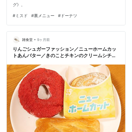
グ》。
#
ミスド
#
裏メニュー
#
ドーナツ
•
雑食堂
9ヶ月前
りんごシュガーファッション／ニューホームカッ
トあんバター／きのことチキンのクリームシチュ
ーパイ