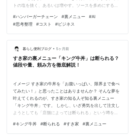
トの塩を抜く、あるいは増やす。ソースを多めにする、
ピクルスを抜く。店によっては、かなり細かい調整にも
#
ハンバーガーチェーン
#
裏メニュー
#
AI
応じてくれる。 ただし、それはメニューには載らない。
#
思考整理
#
コスト
#
ビジネス
理由はシンプル。クルーの負担になるからだ。 これを前
面に出せば、全員がそれを前提に注文する。その瞬
間、“ちょっとした配慮”が“標準業務”に変わる。回転は落
ち、現場は詰まる。 だから、書かない。 けれど、頼めば
•
暮らし便利ブログ
5ヶ月前
やる。 この“見せないサービス…
すき家の裏メニュー「キング牛丼」は断られる？
値段や量、頼み方を徹底解説！
イメージ すき家の牛丼を「お腹いっぱい、限界まで食べ
てみたい！」と思ったことはありませんか？ そんな夢を
叶えてくれるのが、すき家の知る人ぞ知る裏メニュー
「キング牛丼」です。 しかし、いざ勇気を出して注文し
ようとしても「店舗によっては断られる」という噂を耳
にして、ためらっている方も多いのではないでしょう
#
キング牛丼
#
断られる
#
すき家
#
裏メニュー
か。 せっかくお腹を空かせて行ったのに、注文できなか
ったら悲しいですよね。 この記事では、すき家のキング