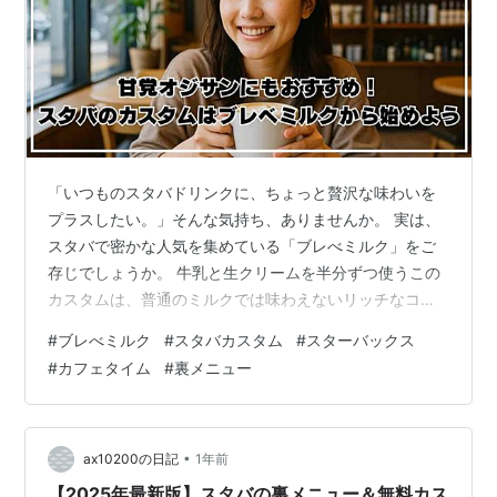
「いつものスタバドリンクに、ちょっと贅沢な味わいを
プラスしたい。」そんな気持ち、ありませんか。 実は、
スタバで密かな人気を集めている「ブレべミルク」をご
存じでしょうか。 牛乳と生クリームを半分ずつ使うこの
カスタムは、普通のミルクでは味わえないリッチなコク
とまろやかさが魅力です。 「頼み方が難しそう」「カロ
#
ブレべミルク
#
スタバカスタム
#
スターバックス
リーが心配」という声もよく聞きますが、実はちょっと
#
カフェタイム
#
裏メニュー
したコツさえ知っていれば、誰でも気軽に楽しむことが
できます。 この記事では、ブレべミルクの特徴やカロリ
ー情報はもちろん、上手な頼み方やおすすめカスタマイ
ズ、SNSでも話題の人気アレンジまでやさしく解説しま
•
ax10200の日記
1年前
す。 「オジサンでも迷わない！」「自分だ…
【2025年最新版】スタバの裏メニュー＆無料カス