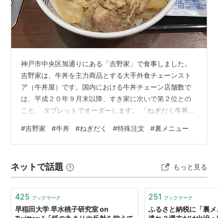
神戸市中央区旭通りにある「吉野家」で食事しました。
吉野家は、牛丼を主力商品とする大手外食チェーンスト
ア（牛丼屋）です。国内における牛丼チェーン店舗数で
は、平成２０年９月末以降、すき家に次いで第２位との
こと。 タブレットでオーダーします。 「ねぎだく牛丼
（並盛）／ポテトサラダ、みそ汁セット」 「ポテトサラ
#
吉野家
#
牛丼
#
ねぎだく
#
特殊注文
#
裏メニュー
ダ」 「みそ汁」 「玉ねぎ」（増量分） ねぎだく（玉ね
ぎ増量）は、通常牛丼の４倍の玉ねぎを使用し、牛肉と
玉ねぎが黄金比（１対２）となる他店では扱わない築地
ネットで話題
もっと見る
店（東京都中央区築地／現在閉店）限定の特殊注文（裏
メニュー）だった復活メニューです。 復活メニューを美
味しく頂きました。 ごちそうさまでし…
425
251
ブックマーク
ブックマーク
早稲田大学 早水桃子研究室 on
ふるさと納税に「裏メ