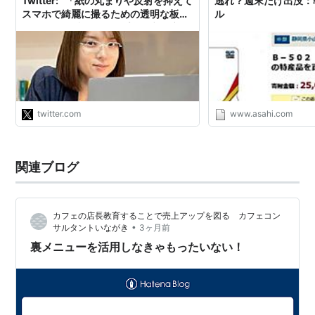
Twitter: "「紙の丸まりや反射を抑えて
逃れ？週末だけ出没：
スマホで綺麗に撮るための透明な板が
ル
欲しい」と看板ショップ楽天市場店さ
んに相談したら、なんと自ら実験して
3mm厚のノングレアアクリル板とい
う裏メニューを作って頂けました🥳ガ
ラスより低反射＆割れないので安心👏
A4サイズならクリアファイルにスッキ
リ収納可能です💮✨
twitter.com
www.asahi.com
https://t.co/YVIZcTQhsp"
関連ブログ
カフェの店長教育することで売上アップを図る カフェコン
•
サルタントいながき
3ヶ月前
裏メニューを活用しなきゃもったいない！