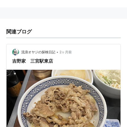
関連ブログ
•
流浪オヤジの探検日記
2ヶ月前
吉野家 三宮駅東店